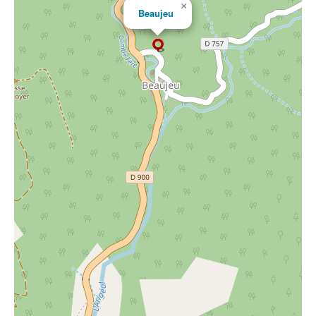
×
Beaujeu