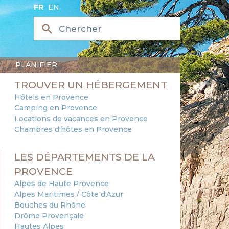
FR
EN
PLANIFIER
TROUVER UN HÉBERGEMENT
Hôtels en Provence
Camping en Provence
Locations de vacances en Provence
Chambres d'hôtes en Provence
LES DÉPARTEMENTS DE LA
PROVENCE
Alpes de Haute Provence
Alpes Maritimes / Côte d'Azur
Bouches du Rhône
Drôme Provençale
Hautes Alpes