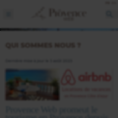
FR
EN
Ouvrir la barre de navigation
QUI SOMMES NOUS ?
Dernière mise à jour le 3 août 2023
Provence Web promeut le
tourisme en Provence depuis