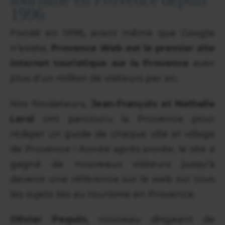
1996
Fondé en 1996, avant même que Google
n’existe,
Provence Web est le premier site
internet touristique sur la Provence
avec
plus d’un million de visiteurs par an.
Nos fondateurs,
Jean-François et Nathalie
Leroi
ont parcouru la Provence pour
rédiger un guide de chaque ville et village
de Provence ! Année après année, le site a
gagné de nouveaux visiteurs jusqu’à
devenir une référence sur le web sur tous
les sujets liés au tourisme en Provence.
Olivier Pequin,
nouveau dirigeant de