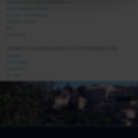
Alpes Maritimes / Côte d'Azur
Bouches du Rhône
Drôme Provençale
Hautes Alpes
Var
Vaucluse
ZONES TOURISTIQUES EXCEPTIONNELLES
Alpilles
Camargue
Luberon
Verdon