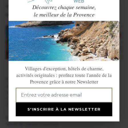
Découvrez chaque semaine,
rédacteur local ou autre, n’hésitez pas à
le meilleur de la Provence
nous contacter.
Villages d'exception, hôtels de charme,
activités originales : profitez toute l'année de la
TROUVER UN HÉBERGEMENT
Provence grâce à notre Newsletter
Hôtels en Provence
Camping en Provence
Locations de vacances en Provence
Chambres d'hôtes en Provence
S'INSCRIRE À LA NEWSLETTER
LES DÉPARTEMENTS DE LA PROVENCE
Alpes de Haute Provence