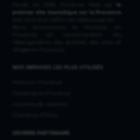
Fondé en 1996, Provence Web est
le
premier site touristique sur la Provence
avec plus d'un million de visiteurs par an.
Nous promouvons le tourisme en
Provence en recommandant des
hébergements, des activités, des villes et
villages en Provence.
NOS SERVICES LES PLUS UTILISÉS
Hôtels en Provence
Campings en Provence
Locations de vacances
Chambres d'hôtes
DEVENIR PARTENAIRE