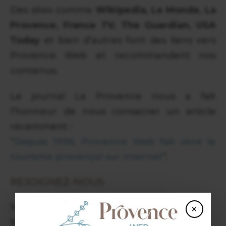
Des sites comme
Wikipedia, Le Monde, La
Provence, France TV, The Guardian, USA
Today
et bien d’autres font des liens vers
Provence Web et recommandent nos
contenus.
Le journal La Provence nous a fait
l’honneur de nous consacrer un article
récemment :
“
Depuis 1996, Provence Web fait vivre le
tourisme provençal sur internet
”.
REJOIGNEZ-NOUS
Vous souhaitez collaborer avec Provence
×
Web, devenir annonceur, devenir