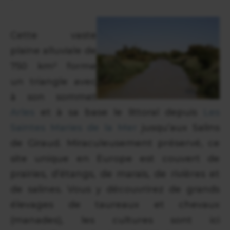
Cette vaste
plaine alluviale de
750 km² forme
un triangle avec
à son sommet
Arles
et à sa base le littoral depuis
Les
Saintes Maries de la Mer
jusqu’aux Salins
de Giraud. Miraculeusement préservé, ce
site unique en Europe est couvert de
prairies, d’étangs, de marais, de rivières et
de salines. Vous y découvrirez de grands
élevages de taureaux et chevaux
(manades), les cultures sont ici