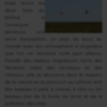
Posé entre les
deux bras du
Rhône, la
Camargue
demeure une
terre d’exception, un pays du bout du
monde avec son atmosphère si singulière
que l’on ne retrouve nulle part ailleurs.
Paradis des oiseaux migrateurs, terre des
flamants roses, des taureaux et des
chevaux, elle se découvre dans le respect
de la nature et se parcourt au rythme lent
des balades à pied, à cheval, à vélo ou en
bateau...loin de la foule, du bruit et de la
pollution des villes.