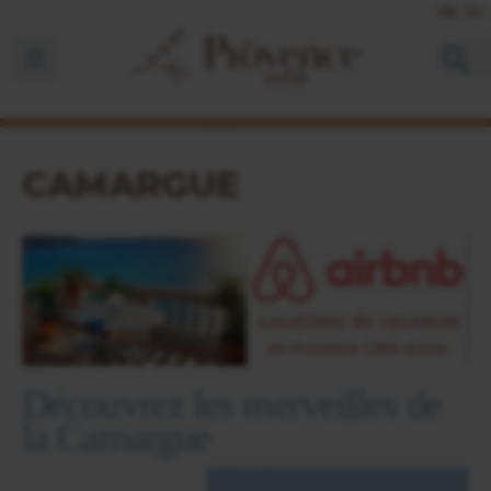
FR
EN
Ouvrir la barre de navigation
CAMARGUE
Découvrez les merveilles de
la Camargue