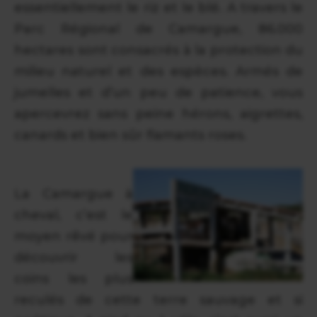
essentiellement le riz et le blé. A travers le
Parc Régional de Camargue, 86.000
hectares sont consacrés à la protection du
milieu naturel et des espèces. Armés de
jumelles et d’un peu de patience, vous
apercevrez sans peine hérons, aigrettes,
canards et bien sûr flamants roses.
La Camargue à
cheval, c’est le
moyen rêvé pour
découvrir les
coins les plus
reculés de cette terre sauvage et si