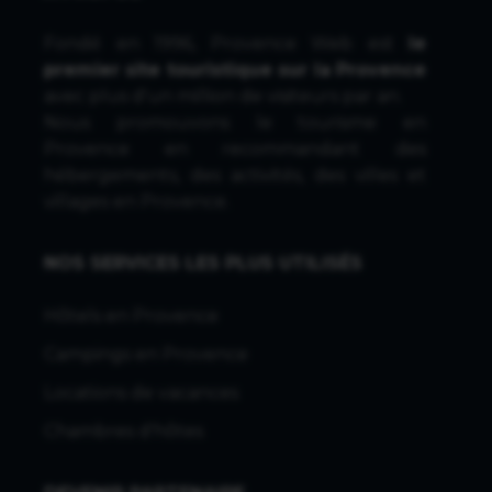
Fondé en 1996, Provence Web est
le
premier site touristique sur la Provence
avec plus d'un million de visiteurs par an.
Nous promouvons le tourisme en
Provence en recommandant des
hébergements, des activités, des villes et
villages en Provence.
NOS SERVICES LES PLUS UTILISÉS
Hôtels en Provence
Campings en Provence
Locations de vacances
Chambres d'hôtes