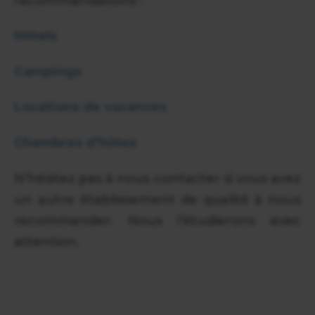
recommandations :
Hôtels
Campings
Locations de vacances
Chambres d’hôtes
N’hésitez pas à nous contacter si vous avez
un autre établissement de qualité à nous
recommander. Nous l’étudierons avec
attention.