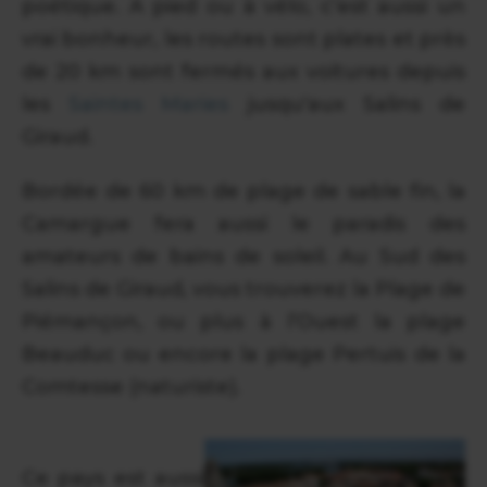
poétique. A pied ou à vélo, c’est aussi un
vrai bonheur, les routes sont plates et près
de 20 km sont fermés aux voitures depuis
les
Saintes Maries
jusqu'aux Salins de
Giraud.
Bordée de 60 km de plage de sable fin, la
Camargue fera aussi le paradis des
amateurs de bains de soleil. Au Sud des
Salins de Giraud, vous trouverez la Plage de
Piémançon, ou plus à l’Ouest la plage
Beauduc ou encore la plage Pertuis de la
Comtesse (naturiste).
Ce pays est aussi