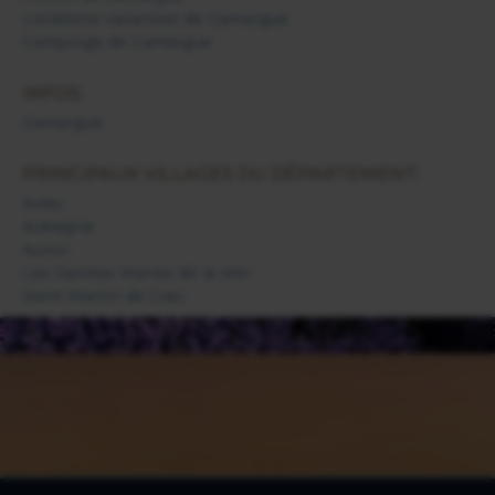
Locations vacances de Camargue
Campings de Camargue
INFOS:
Camargue
PRINCIPAUX VILLAGES DU DÉPARTEMENT:
Arles
Aubagne
Auriol
Les Saintes Maries de la Mer
Saint Martin de Crau