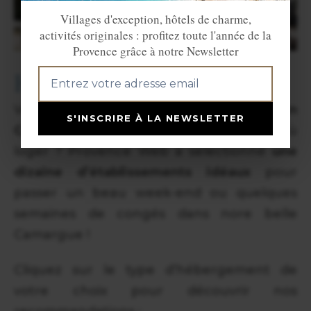
Villages d'exception, hôtels de charme,
activités originales : profitez toute l'année de la
Provence grâce à notre Newsletter
Hébergements en Camargue
Vous souhaitez
passer vos vacances en
S'INSCRIRE À LA NEWSLETTER
Camargue
mais ne savez pas encore où
loger ? Provence Web a selectionné
une
dizaine d’établissements idéaux
pour
passer un beau week-end ou quelques
semaines de congés dans nore belle
Camargue !
Cliquez sur le type d’hébergement de
votre choix pour découvrir nos