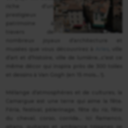
riche d’un
prestigieux
patrimoine à
travers de
nombreux joyaux d’architecture et
musées que vous découvrirez à
Arles
, ville
d’art et d’histoire, ville de lumière...c’est ce
même décor qui inspira près de 300 toiles
et dessins à Van Gogh (en 15 mois... !).
Mélange d’atmosphères et de cultures, la
Camargue est une terre qui aime la fête.
Féria, festival, pèlerinage, fête du riz, fête
du cheval, corso, corrida... Ici flamenco,
gitans, guitares et ambiance tziganes se