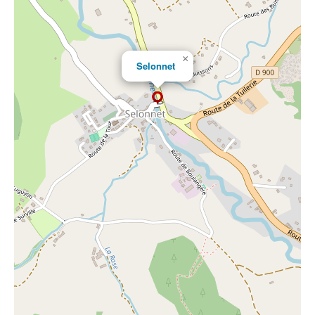
×
Selonnet