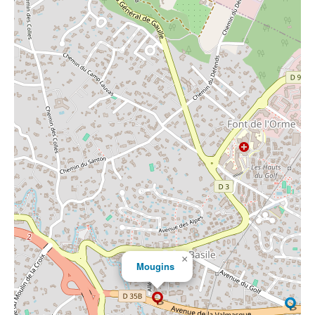
×
Mougins