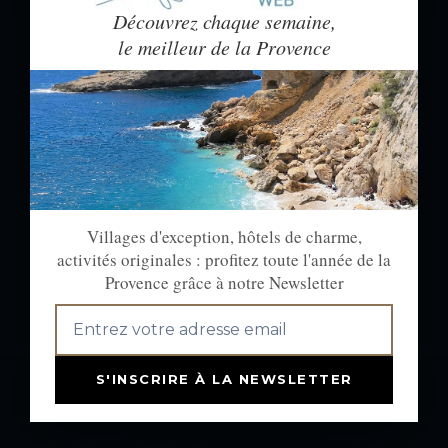
NEWSLETTER : CHAQUE
Découvrez chaque semaine,
le meilleur de la Provence
SEMAINE LE MEILLEUR
DE LA PROVENCE
Villages d'exception, hôtels de charme,
activités originales :
profitez toute l'année de la Provence
grâce à notre newsletter.
Villages d'exception, hôtels de charme,
activités originales : profitez toute l'année de la
Provence grâce à notre Newsletter
OK
S'INSCRIRE À LA NEWSLETTER
A PROPOS