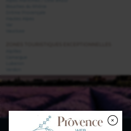
Alpes Maritimes / Côte d'Azur
Bouches du Rhône
Drôme Provençale
Hautes Alpes
Var
Vaucluse
ZONES TOURISTIQUES EXCEPTIONNELLES
Alpilles
Camargue
Luberon
Verdon
×