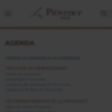
Ouvrir la barre de navigation
AGENDA
Inscrivez un spectacle ou un événement
TROUVER UN HÉBERGEMENT
Hôtels en Provence
Camping en Provence
Locations de vacances en Provence
Chambres d'hôtes en Provence
LES DÉPARTEMENTS DE LA PROVENCE
Alpes de Haute Provence