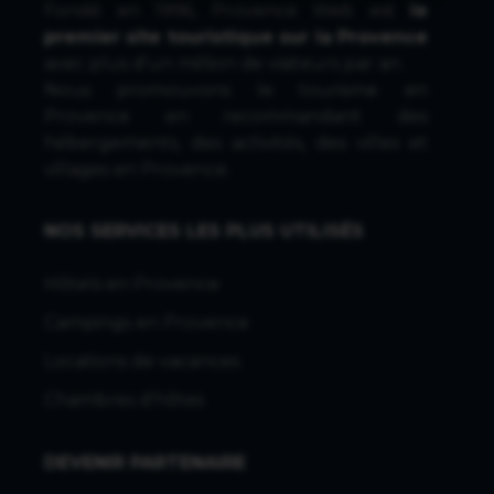
Fondé en 1996, Provence Web est
le
premier site touristique sur la Provence
avec plus d'un million de visiteurs par an.
Nous promouvons le tourisme en
Provence en recommandant des
hébergements, des activités, des villes et
villages en Provence.
NOS SERVICES LES PLUS UTILISÉS
Hôtels en Provence
Campings en Provence
Locations de vacances
Chambres d'hôtes
DEVENIR PARTENAIRE