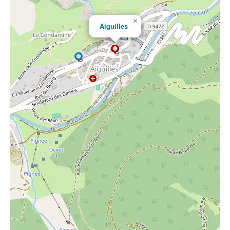
×
Aiguilles