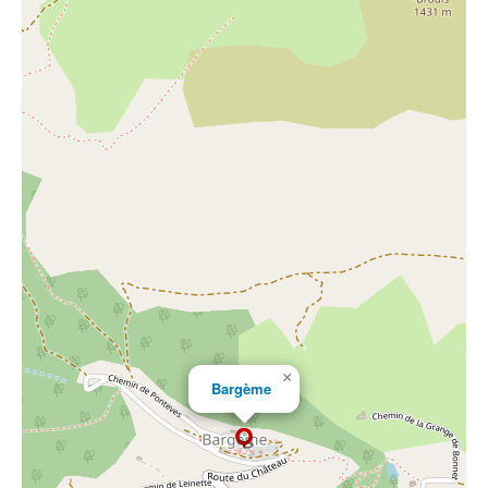
×
Bargème