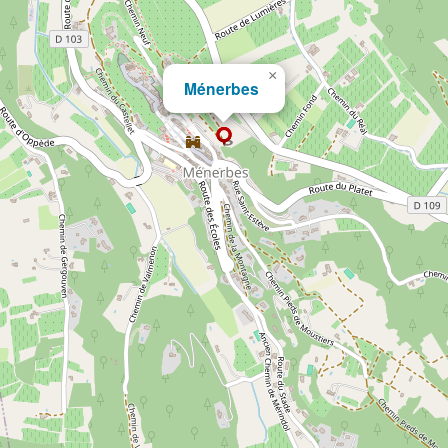
×
Ménerbes