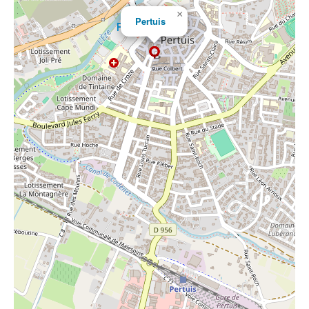
×
Pertuis