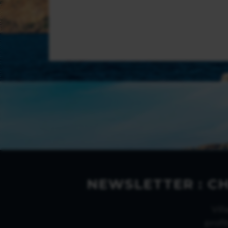
NEWSLETTER : C
Vil
profi