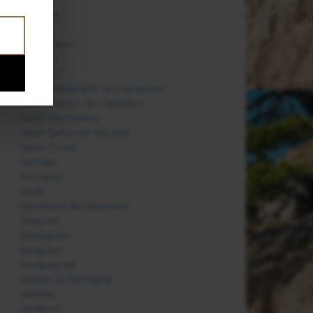
Puget
Puyvert
Roaix
Roussillon
Rustrel
Saignon
Saint Hippolyte le Graveyron
Saint Martin de Castillon
Saint Pantaléon
Saint Saturnin lès Apt
Saint Trinit
Sannes
Sarrians
Sault
Saumane de Vaucluse
Séguret
Sivergues
Sorgues
Vacqueyras
Vaison la Romaine
Valréas
Velleron