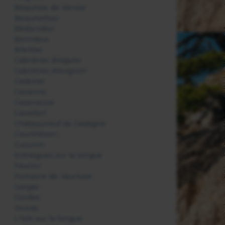
Beaumes de Venise
Beaumettes
Bédarrides
Bonnieux
Brantes
Cabrières d'Aigues
Cabrières d'Avignon
Cadenet
Cairanne
Caseneuve
Cavaillon
Châteauneuf de Gadagne
Courthézon
Cucuron
Entraigues sur la Sorgue
Faucon
Fontaine de Vaucluse
Gargas
Gordes
Joucas
L'Isle sur la Sorgue