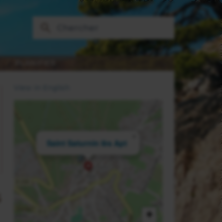
PLANIFIER
View in English
×
Saint Saturnin lès Apt
S
+