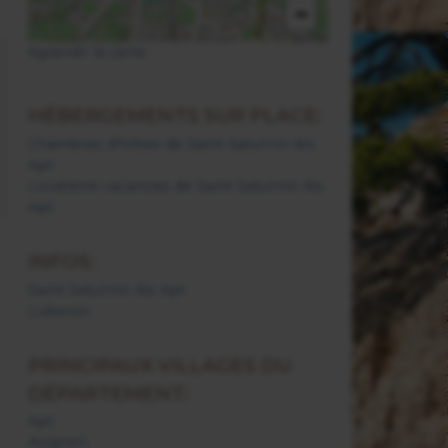
−
Agrandir la carte
HÉBERGEMENTS SUR PLACE:
Chambres d'hôtes de Saint Saturnin lès
Apt
Locations vacances de Saint Saturnin lès
Apt
INFOS:
Saint Saturnin lès Apt
Luberon
PRINCIPAUX VILLAGES DU
DÉPARTEMENT:
Apt
Avignon