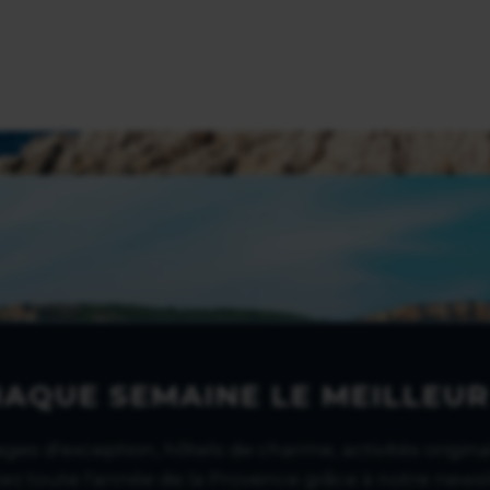
HAQUE SEMAINE LE MEILLEUR
lages d'exception, hôtels de charme, activités original
tez toute l'année de la Provence grâce à notre newsl