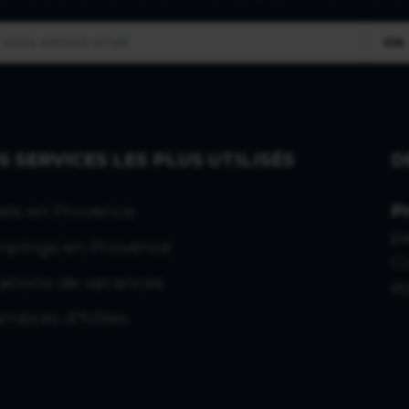
OK
S SERVICES LES PLUS UTILISÉS
D
els en Provence
P
p
pings en Provence
C
ations de vacances
ét
mbres d'hôtes