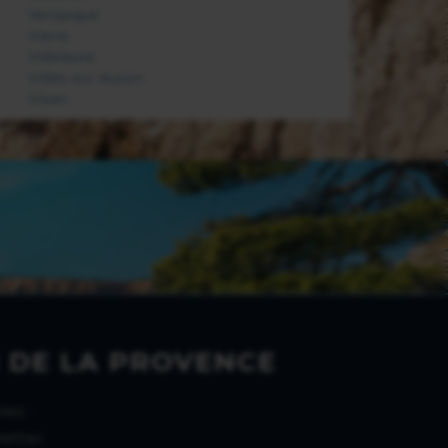
Venasque
Viens
Villelaure
Villes sur Auzon
Visan
 DE LA PROVENCE
es :
etter.