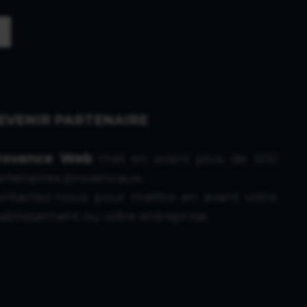
EVENIR PARTENAIRE
rovence Web
met en avant plus de 500
artenaires provencaux.
ontactez-nous
pour mettre en avant votre
ablissement ou votre entreprise.