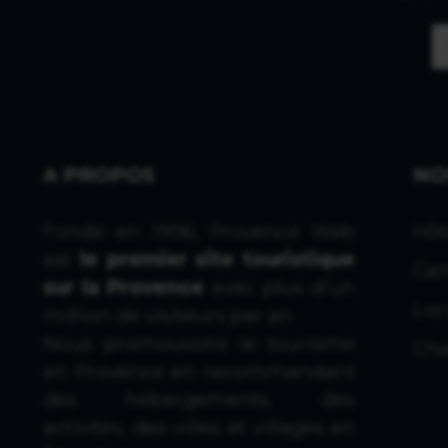
A PROPOS
NO
Fondé en 1996, Provence Web
Hôt
est
le premier site touristique
Cam
sur la Provence
avec plus d'un
Loc
million de visiteurs par an.
Nous promouvons le tourisme
Cha
en Provence en recommandant
des hébergements, des
activités, des villes et villages en