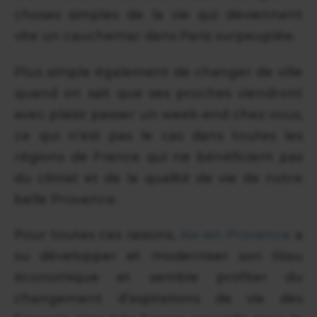
choses simples de la vie qui deviennent
vite un cauchemar dans Paris surpeuplée.
Plus simple également de changer de ville
quand on sait que ses proches viendront
avec plaisir passer un week-end chez vous,
ce qui n’est pas le cas dans toutes les
régions de France qui ne bénéficient pas
du climat et de la qualité de vie de notre
belle Provence.
Pour toutes ces raisons,
Aix-en-Provence
a
su développer et moderniser son tissu
économique et semble profiter du
changement d’aspirations de vie des