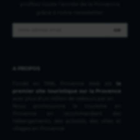
profitez toute l'année de la Provence
grâce à notre newsletter.
OK
A PROPOS
Fondé en 1996, Provence Web est
le
premier site touristique sur la Provence
avec plus d'un million de visiteurs par an.
Nous promouvons le tourisme en
Provence en recommandant des
hébergements, des activités, des villes et
villages en Provence.