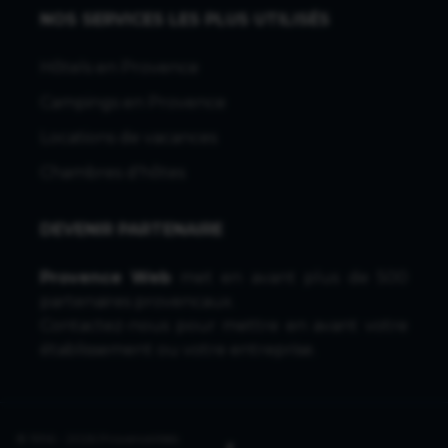
NOS SERVICES LES PLUS UTILISÉS
Hôtels en Provence
Campings en Provence
Locations de vacances
Chambres d'hôtes
DEVENIR PARTENAIRE
Provence Web
met en avant plus de 500
partenaires provencaux.
Contactez-nous
pour mettre en avant votre
établissement ou votre entreprise.
© 1996 - 2026 ProvenceWeb