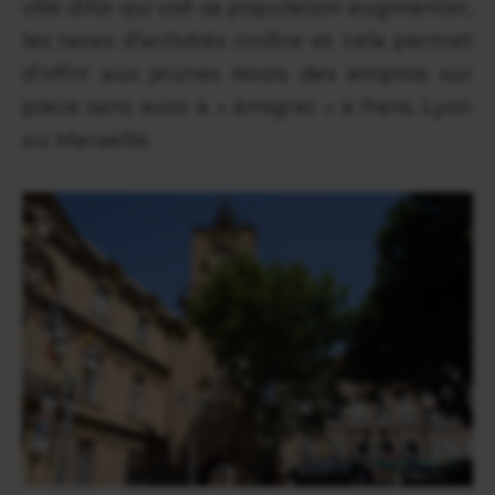
ville d’Aix qui voit sa population augmenter,
les taxes d’activités croître et cela permet
d’offrir aux jeunes Aixois des emplois sur
place sans avoir à « émigrer » à Paris, Lyon
ou Marseille.