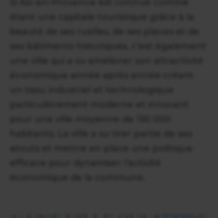
Si Aix-en-Provence est connue comme
étant une capitale touristique grâce à la
beauté de ses ruelles, de ses places et de
ses bâtiments historiques, c’est également
une ville qui a su améliorer son attractivité
économique année après année créant
un tissu industriel et technologique
particulièrement moderne et innovant
pour une ville moyenne de 150 000
habitants. La ville a su tirer partie de ses
atouts et mettre en place une politique
efficace pour dynamiser l’activité
économique de la commune.