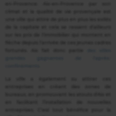
en-Provence. Aix-en-Provence par son
climat et la qualité de vie provençale est
une ville qui attire de plus en plus les exilés
de la capitale et cela se ressent d’ailleurs
sur les prix de l’immobilier qui montent en
flèche depuis l’arrivée de ces jeunes cadres
fortunés. Aix fait donc partie
des villes
grandes gagnantes de l’après-
confinements
La ville a également su attirer ces
entreprises en créant des zones de
bureaux, en promouvant les atouts d’Aix et
en facilitant l’installation de nouvelles
entreprises. C’est tout bénéfice pour la