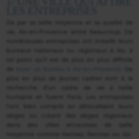
1/ UNE VILLE QUI ATTIRE
LES ENTREPRISES
De par sa taille moyenne et sa qualité de
vie, Aix-en-Provence attire beaucoup. De
nombreuses entreprises ont installé leurs
bureaux nationaux ou régionaux à Aix, à
tel point qu’il est de plus en plus difficile
de
louer un bureau à Aix-en-Provence
. De
plus en plus de jeunes cadres sont à la
recherche d’un cadre de vie à taille
humaine et fuient Paris. Les entreprises
l’ont bien compris en délocalisant leurs
sièges ou créant des sièges régionaux
dans des villes attractives de taille
moyenne comme Nantes, Rennes ou Aix-