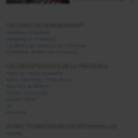
TROUVER UN HÉBERGEMENT
Hôtels en Provence
Camping en Provence
Locations de vacances en Provence
Chambres d'hôtes en Provence
LES DÉPARTEMENTS DE LA PROVENCE
Alpes de Haute Provence
Alpes Maritimes / Côte d'Azur
Bouches du Rhône
Drôme Provençale
Hautes Alpes
Var
Vaucluse
ZONES TOURISTIQUES EXCEPTIONNELLES
Alpilles