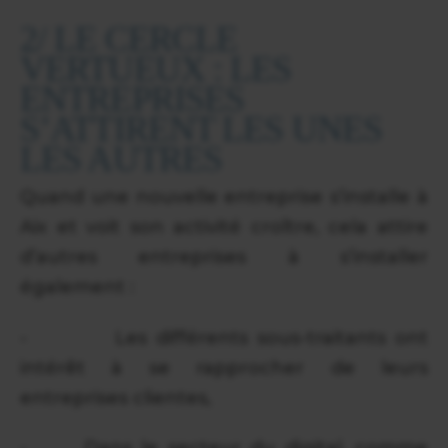
2/ LE CERCLE
VERTUEUX : LES
ENTREPRISES
S’ATTIRENT LES UNES
LES AUTRES
Quand une nouvelle entreprise s’installe à
Aix et voit son activité croître, cela attire
d’autres entreprises à s’installer
également :
- Les différents sous-traitants ont
intérêt à se rapprocher de leurs
entreprises clientes,