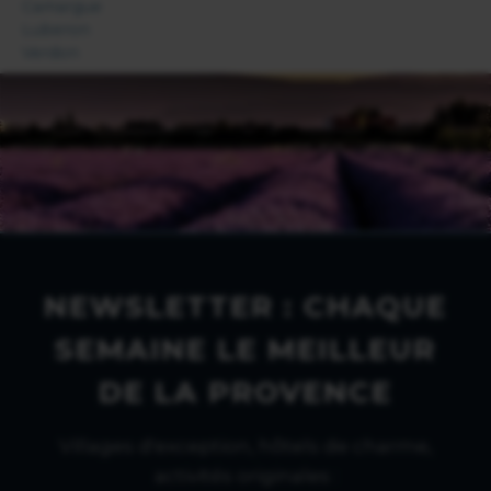
Camargue
Luberon
Verdon
NEWSLETTER : CHAQUE
SEMAINE LE MEILLEUR
DE LA PROVENCE
Villages d'exception, hôtels de charme,
activités originales :