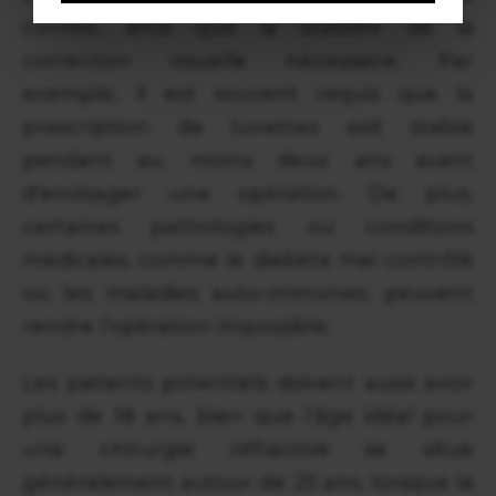
cornée, ainsi que la stabilité de la
correction visuelle nécessaire. Par
exemple, il est souvent requis que la
prescription de lunettes soit stable
pendant au moins deux ans avant
d'envisager une opération. De plus,
certaines pathologies ou conditions
médicales, comme le diabète mal contrôlé
ou les maladies auto-immunes, peuvent
rendre l’opération impossible.
Les patients potentiels doivent aussi avoir
plus de 18 ans, bien que l’âge idéal pour
une chirurgie réfractive se situe
généralement autour de 25 ans, lorsque la