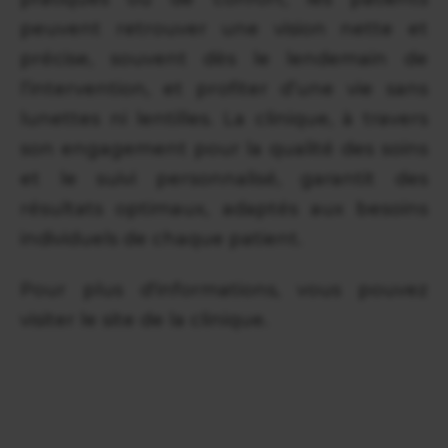
peuvent retrouver une vision nette et
précise, souvent dès le lendemain de
l’intervention, et profiter d’une vie sans
lunettes ni lentilles. La clinique, à travers
son engagement pour la qualité des soins
et le suivi personnalisé, garantit des
résultats optimaux, adaptés aux besoins
individuels de chaque patient.
Pour plus d'informations, vous pouvez
visiter le site de la clinique.