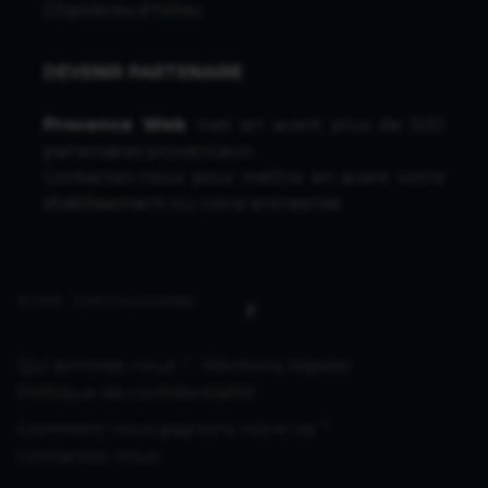
Chambres d'hôtes
DEVENIR PARTENAIRE
Provence Web
met en avant plus de 500
partenaires provencaux.
Contactez-nous
pour mettre en avant votre
établissement ou votre entreprise.
© 1996 - 2026 ProvenceWeb
Qui sommes-nous ?
Mentions légales
Politique de confidentialité
Comment nous gagnons notre vie ?
Contactez-nous