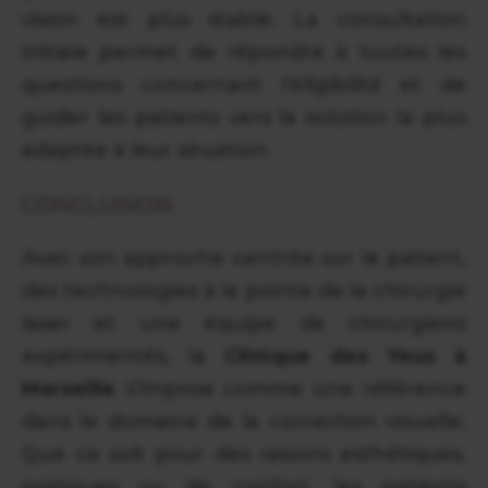
vision est plus stable. La consultation
initiale permet de répondre à toutes les
questions concernant l'éligibilité et de
guider les patients vers la solution la plus
adaptée à leur situation.
CONCLUSION
Avec son approche centrée sur le patient,
des technologies à la pointe de la chirurgie
laser et une équipe de chirurgiens
expérimentés, la
Clinique des Yeux à
Marseille
s’impose comme une référence
dans le domaine de la correction visuelle.
Que ce soit pour des raisons esthétiques,
pratiques ou de confort, les patients