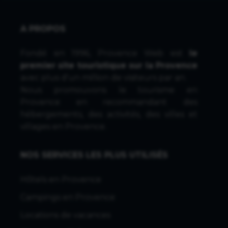
A PROPOS
Fondé en 1996, Provence Web est
le
premier site touristique sur la Provence
avec plus d'un million de visiteurs par an.
Nous promouvons le tourisme en
Provence en recommandant des
hébergements, des activités, des villes et
villages en Provence.
NOS SERVICES LES PLUS UTILISÉS
Hôtels en Provence
Campings en Provence
Locations de vacances