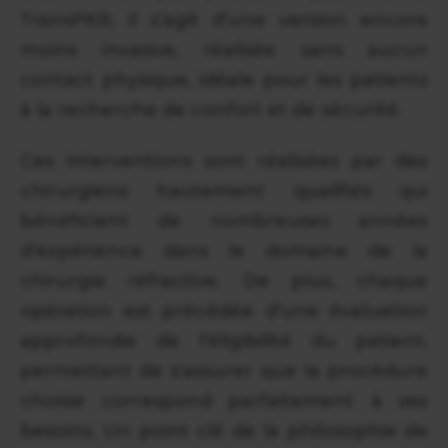
TransPKR, il s’agit d’une version encore
moins invasive, réalisée sans aucun
contact physique, idéale pour les patients
à la recherche de confort et de sécurité.
Ces interventions sont réalisées par des
chirurgiens hautement qualifiés qui
bénéficient de nombreuses années
d’expérience dans le domaine de la
chirurgie réfractive. De plus, chaque
opération est précédée d'une évaluation
approfondie de l'éligibilité du patient,
permettant de s'assurer que la procédure
choisie correspond parfaitement à ses
besoins. Un point clé de la philosophie de