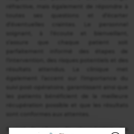
réfractive, mais également de répondre à
toutes ses questions et d’écarter
d’éventuelles craintes. Le personnel
soignant, à l’écoute et bienveillant,
s’assure que chaque patient soit
parfaitement informé des étapes de
l’intervention, des risques potentiels et des
résultats attendus. La clinique met
également l’accent sur l’importance du
suivi post-opératoire, garantissant ainsi que
les patients bénéficient de la meilleure
récupération possible et que les résultats
sont conformes aux attentes.
Durant la phase de récupération, les