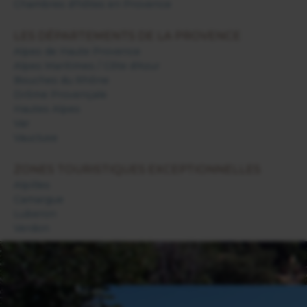
Chambres d'hôtes en Provence
LES DÉPARTEMENTS DE LA PROVENCE
Alpes de Haute Provence
Alpes Maritimes / Côte d'Azur
Bouches du Rhône
Drôme Provençale
Hautes Alpes
Var
Vaucluse
ZONES TOURISTIQUES EXCEPTIONNELLES
Alpilles
Camargue
Luberon
Verdon