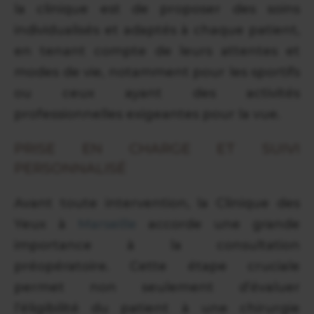
la clinique est de proposer des soins
individualisés et adaptés à chaque patient,
en tenant compte de leurs attentes et
modes de vie, notamment pour les sportifs
ou ceux ayant des activités
professionnelles exigeantes pour la vue.
PRISE EN CHARGE ET SUIVI
PERSONNALISÉ
Avant toute intervention, la Clinique des
Yeux à
Marseille
accorde une grande
importance à la consultation
préopératoire. Cette étape cruciale
permet non seulement d’évaluer
l’éligibilité du patient à une chirurgie