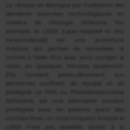
La clinique se distingue par l’utilisation des
dernières avancées technologiques en
matière de chirurgie réfractive. Par
exemple, le LASIK (Laser-Assisted in Situ
Keratomileusis) est une procédure
indolore qui permet de remodeler la
cornée à l'aide d'un laser pour corriger la
vision en quelques minutes seulement.
Elle convient particulièrement aux
personnes souffrant de myopie et de
presbytie. Le PKR, ou PhotoKératectomie
Réfractive, est une alternative souvent
privilégiée pour les patients ayant des
cornées fines, un choix fréquent lorsque le
LASIK n’est pas possible. Quant à la