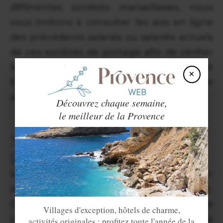
différentes sociétés marseillaises, nous
vous invitons à consulter les avis en ligne
des précédents salariés ou salariés actuels
de ces sociétés de portage afin de vérifier
leur réputation. Nous savons que la société
×
Embarq par exemple propose du portage
salarial sur
Marseille
.
Découvrez chaque semaine,
le meilleur de la Provence
Simuler vos revenus en
portage salarial
Vous trouverez de nombreux simulateur
de revenus en portage salarial sur le web.
Ces outils vous permettent de
Villages d'exception, hôtels de charme,
comprendre quelle sera la part prise par la
activités originales : profitez toute l'année de la