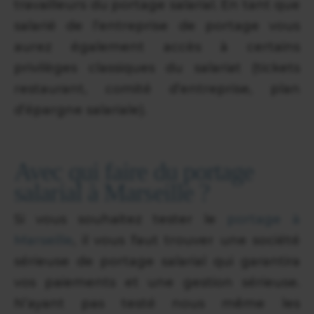
travailleurs du portage salarial. En tant que
salarié de l’entreprise de portage vous
aurez également accès à certains
privilèges classiques du salariat (tickets
restaurant, comité d’entreprise, plan
d’épargne salariale).
Avec qui faire du portage
salarial à Marseille ?
Si vous souhaitez tester le
portage à
Marseille
, il vous faut trouver une société
sérieuse de portage salarial qui garantira
vos paiements et une gestion sérieuse.
N’ayant pas testé nous même les