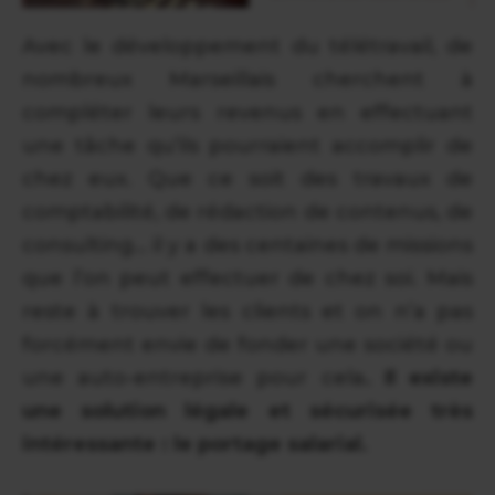
Avec le développement du télétravail, de
nombreux Marseillais cherchent à
compléter leurs revenus en effectuant
une tâche qu’ils pourraient accomplir de
chez eux. Que ce soit des travaux de
comptabilité, de rédaction de contenus, de
consulting… il y a des centaines de missions
que l’on peut effectuer de chez soi. Mais
reste à trouver les clients et on n’a pas
forcément envie de fonder une société ou
une auto-entreprise pour cela
. Il existe
une solution légale et sécurisée très
intéressante : le portage salarial.