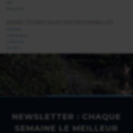
Var
Vaucluse
ZONES TOURISTIQUES EXCEPTIONNELLES
Alpilles
Camargue
Luberon
Verdon
NEWSLETTER : CHAQUE
SEMAINE LE MEILLEUR