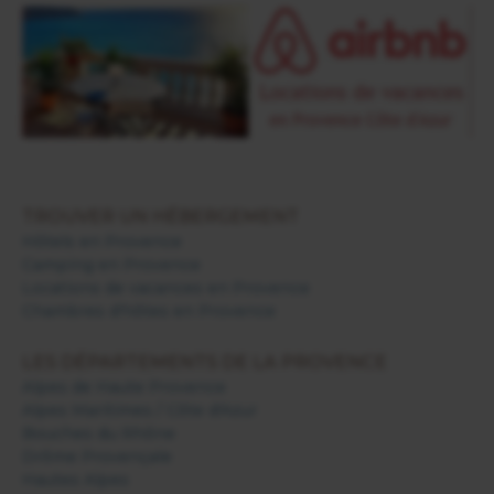
TROUVER UN HÉBERGEMENT
Hôtels en Provence
Camping en Provence
Locations de vacances en Provence
Chambres d'hôtes en Provence
LES DÉPARTEMENTS DE LA PROVENCE
Alpes de Haute Provence
Alpes Maritimes / Côte d'Azur
Bouches du Rhône
Drôme Provençale
Hautes Alpes