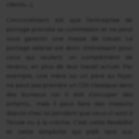
clients….).
L’inconvénient est que l’entreprise de
portage prendra sa commission et ne peut
vous garantir une masse de travail. Le
portage salarial est donc intéressant pour
ceux qui veulent un complément de
revenu, en plus de leur travail actuel. Par
exemple, une mère ou un père au foyer
ne peut pas prendre un CDI classique dans
des bureaux car il doit s’occuper des
enfants… mais il peut faire des missions
depuis chez lui pendant que ceux-ci sont à
l’école ou à la crèche. C’est cette flexibilité
et cette simplicité qui plaît tant aux