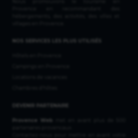
Nous promouvons le tourisme en
Provence en recommandant des
hébergements, des activités, des villes et
villages en Provence.
NOS SERVICES LES PLUS UTILISÉS
Hôtels en Provence
Campings en Provence
Locations de vacances
Chambres d'hôtes
DEVENIR PARTENAIRE
Provence Web
met en avant plus de 500
partenaires provencaux.
Contactez-nous
pour mettre en avant votre