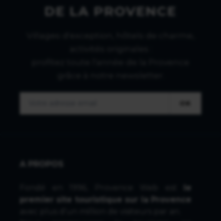
DE LA PROVENCE
Villages d'exception, hôtels de charme,
activités originales :
profitez toute l'année de la Provence
grâce à notre newsletter.
OK
A PROPOS
Fondé en 1996, Provence Web est
le
premier site touristique sur la Provence
avec plus d'un million de visiteurs par an.