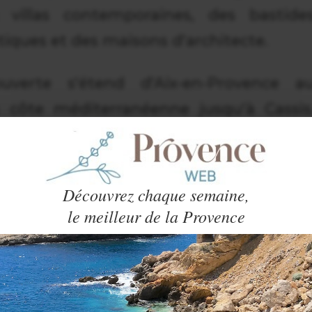
 villas contemporaines, des bastide
iques et des maisons d'architecte.
verte s'étend d'Aix-en-Provence a
 côte méditerranéenne jusqu'à Cassis
 permet d'explorer différents secteur
Découvrez chaque semaine,
ente fait l'objet d'une présentatio
le meilleur de la Provence
ies professionnelles. Vous apprécierez l
 donnent une idée précise de ce que vou