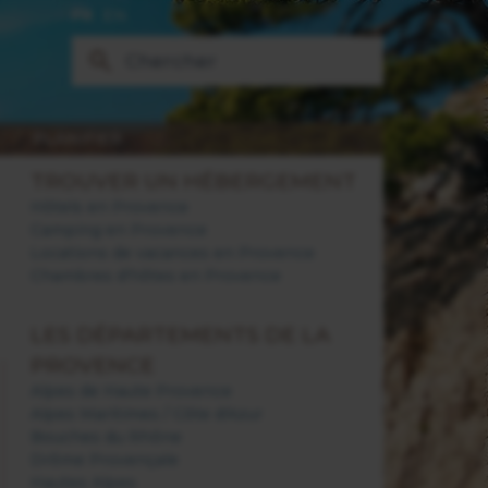
FR
EN
PLANIFIER
TROUVER UN HÉBERGEMENT
Hôtels en Provence
Camping en Provence
Locations de vacances en Provence
Chambres d'hôtes en Provence
LES DÉPARTEMENTS DE LA
PROVENCE
Alpes de Haute Provence
Alpes Maritimes / Côte d'Azur
Bouches du Rhône
Drôme Provençale
Hautes Alpes