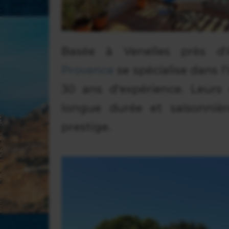
Basée à Venelles près d'
Provence
se spécialise dans 
30 ans d'expérience. Leurs 
longue durée et saisonnièr
prestige.