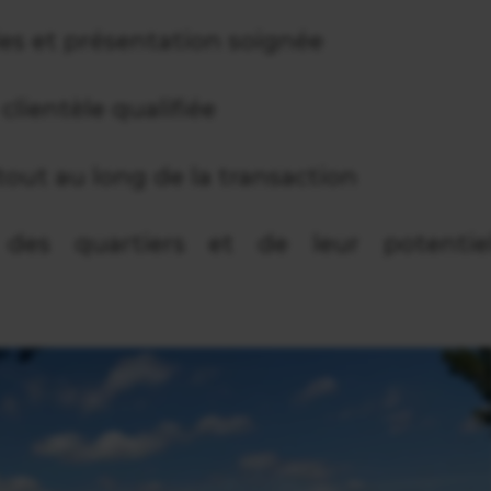
es et présentation soignée
clientèle qualifiée
ut au long de la transaction
 des quartiers et de leur potentie