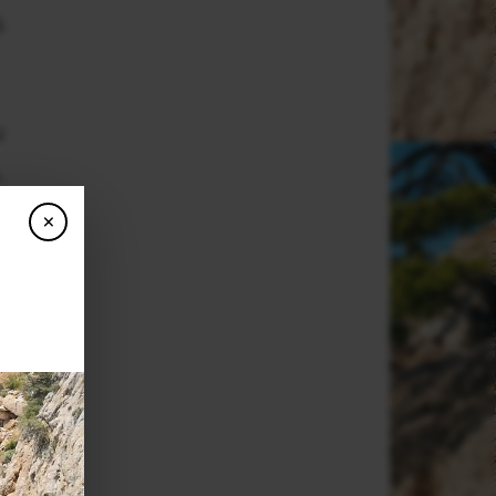
s
u
.
s
×
n
a
s