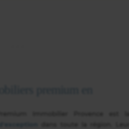
obiliers premium en
emium Immobilier Provence est l
d'exception
dans toute la région. Leu