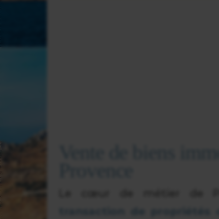
Vente de biens imm
Provence
Le cœur de métier de Pr
transaction de propriétés 