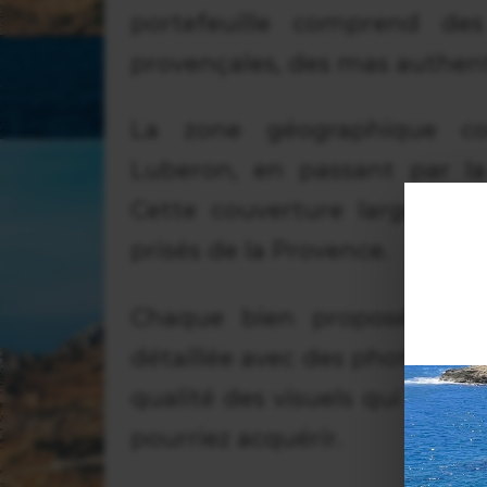
portefeuille comprend des
provençales, des mas authent
La zone géographique cou
Luberon, en passant par la
Cette couverture large vous
prisés de la Provence.
Chaque bien proposé à la v
détaillée avec des photograph
qualité des visuels qui vous
pourriez acquérir.