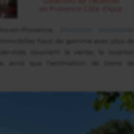
Aix-en-Provence,
Premium Immobilie
l'immobilier haut de gamme avec plus d
services couvrent la vente, la locatio
e, ainsi que l'estimation de biens d