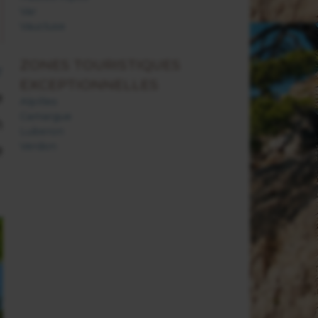
Var
Vaucluse
ZONES TOURISTIQUES
r
EXCEPTIONNELLES
e
Alpilles
Camargue
n
Luberon
Verdon
e