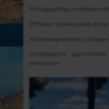
Photographies professionnell
Diffusion ciblée auprès d'une 
Accompagnement juridique to
Connaissance approfondie
d'évolution