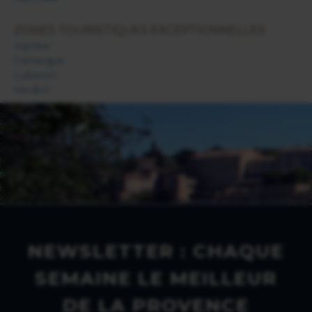
ZONES TOURISTIQUES EXCEPTIONNELLES
Alpilles
Camargue
Luberon
Verdon
NEWSLETTER : CHAQUE
SEMAINE LE MEILLEUR
DE LA PROVENCE