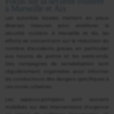
Focus sur la sécurité routière
à Marseille et Aix
Les autorités locales mettent en place
diverses mesures pour améliorer la
sécurité routière. À Marseille et Aix, les
efforts se concentrent sur la réduction du
nombre d'accidents graves, en particulier
aux heures de pointe et les week-ends.
Des campagnes de sensibilisation sont
régulièrement organisées pour informer
les conducteurs des dangers spécifiques à
ces zones urbaines.
Les sapeurs-pompiers sont souvent
mobilisés sur des interventions d'urgence