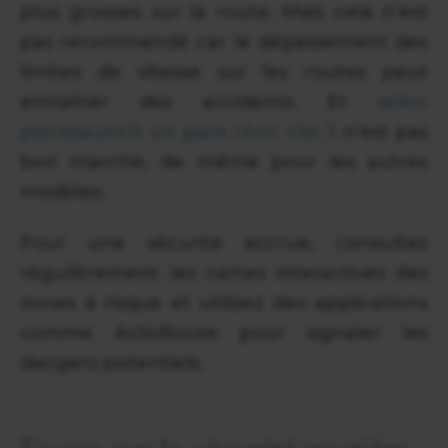
plus grosses sur la route. Mais cela n’est
pas recommandé car le dépassement des
limites de vitesse sur les routes peut
entraîner des accidents. Et
selon
piecesauto.fr un pare choc clio 3
n'est pas
bon marché, de même pour les autres
modèles.
Pour une sécurité accrue, consultez
régulièrement les cartes interactives des
zones à risque et utilisez des applications
comme ActivRoute pour signaler les
dangers potentiels.