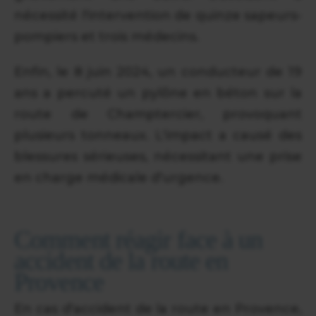
nécessité l'intervention de quinze sapeurs-
pompiers et trois médecins.
Enfin, le 8 juin 2024, un conducteur de 19
ans a percuté un pylône en béton sur la
route de Champtercier, provoquant
plusieurs tonneaux. L'impact a causé des
blessures sérieuses, nécessitant une prise
en charge médicale d'urgence.
Comment réagir face à un
accident de la route en
Provence
En cas d'accident de la route en Provence,