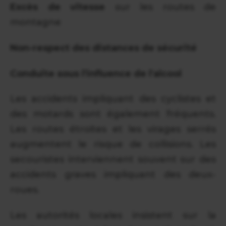
Excès de vitesse
sur les routes de
montagne
Non-respect des distances de sécurité
Conduite sous l'influence de l'alcool
Les accidents impliquant des cyclistes et
des motards sont également fréquents.
Les routes étroites et les virages serrés
augmentent le risque de collisions. Les
secouristes interviennent souvent sur des
accidents graves impliquant des deux-
roues.
Les autorités locales insistent sur la