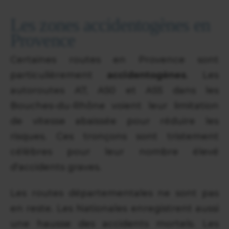
Les zones accidentogènes en
Provence
Certaines routes en Provence sont
particulièrement
accidentogènes
. Les
autoroutes A7, A50 et A55 dans les
Bouches-du-Rhône voient leur limitation
de vitesse abaissée pour réduire les
risques. Ces tronçons sont tristement
célèbres pour leur nombre élevé
d'accidents graves.
Les routes départementales ne sont pas
en reste. Les Nationales enregistrent aussi
une hausse des accidents mortels. Les