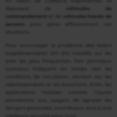
en raison de collisions importantes. Ils
disposent de
véhicules de
commandement
et de
véhicules lourds de
secours
pour gérer efficacement ces
situations.
Pour encourager la prudence, des radars
supplémentaires ont été installés sur les
axes les plus fréquentés. Des panneaux
lumineux indiquent en temps réel les
conditions de circulation, alertant sur les
ralentissements et les bouchons. Enfin, les
applications mobiles comme Coyote
permettent aux usagers de signaler les
dangers potentiels, contribuant ainsi à une
meilleure sécurité pour tous.