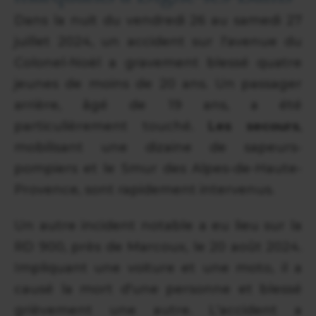
Dans la nuit du vendredi 26 au samedi 27
juillet 2024, un accident sur l'avenue du
Colonel-Noël a gravement blessé quatre
jeunes de moins de 20 ans. Un passager
arrière, âgé de 19 ans, a été
particulièrement touché.
Les secours
,
mobilisant une dizaine de sapeurs-
pompiers et le Smur des Alpes-de-Haute-
Provence, sont rapidement intervenus.
Un autre incident notable a eu lieu sur la
RD 900, près de Marcoux, le 20 août 2024.
Impliquant une voiture et une moto, il a
causé la mort d'une personne et blessé
grièvement une autre. L'accident a