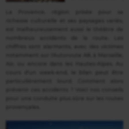
La Provence, région prisée pour sa
richesse culturelle et ses paysages variés,
est malheureusement aussi le théâtre de
nombreux accidents de la route. Les
chiffres sont alarmants, avec des victimes
notamment sur l'Autoroute A8, à Marseille,
Aix, ou encore dans les Hautes-Alpes. Au
cours d'un week-end, le bilan peut être
particulièrement lourd. Comment alors
prévenir ces accidents ? Voici nos conseils
pour une conduite plus sûre sur les routes
provençales.