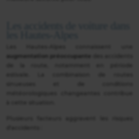
Les accidents de voiture dans
les Hautes-Alpes
Les Hautes-Alpes connaissent une
augmentation préoccupante
des accidents
de la route, notamment en période
estivale. La combinaison de routes
sinueuses et de conditions
météorologiques changeantes contribue
à cette situation.
Plusieurs facteurs aggravent les risques
d'accidents :