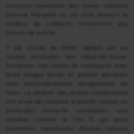
tronçons traversant des zones urbaines
comme Marseille ou Aix sont souvent le
théâtre de collisions, notamment aux
heures de pointe.
Il est crucial de rester vigilant sur les
routes sinueuses des Alpes-de-Haute-
Provence. Ces routes de montagne, avec
leurs virages serrés et pentes abruptes,
sont particulièrement dangereuses en
hiver. La plupart des jeunes conducteurs
ont envie de conduire à grande vitesse, en
particulier lorsqu'ils conduisent une
citadine comme la Clio 3, qui peut
facilement manœuvrer d'autres voitures