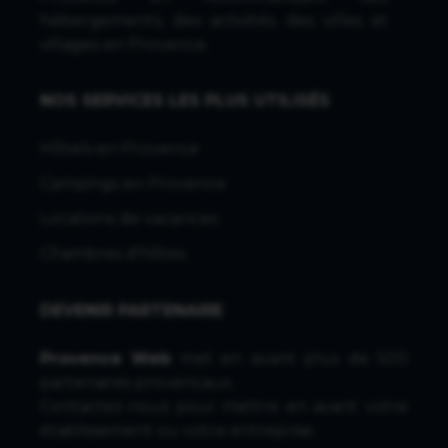
hébergements, des activités, des villes et
villages en Provence.
NOS SERVICES LES PLUS UTILISÉS
Hôtels en Provence
Campings en Provence
Locations de vacances
Chambres d'hôtes
DEVENIR PARTENAIRE
Provence Web
met en avant plus de 500
partenaires provencaux.
Contactez-nous
pour mettre en avant votre
établissement ou votre entreprise.