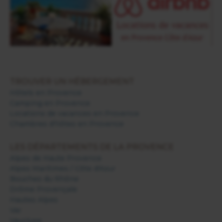
TROUVER UN HÉBERGEMENT
Hôtels en Provence
Camping en Provence
Locations de vacances en Provence
Chambres d'hôtes en Provence
LES DÉPARTEMENTS DE LA PROVENCE
Alpes de Haute Provence
Alpes Maritimes / Côte d'Azur
Bouches du Rhône
Drôme Provençale
Hautes Alpes
Var
Vaucluse