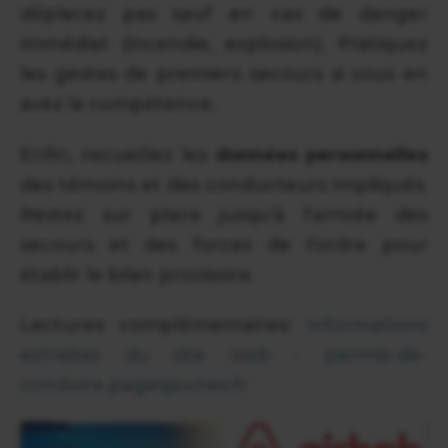
déplacez pas sauf en cas de danger
immédiat (incendie, explosion). Pratiquez
les gestes de premiers secours si vous en
avez la compétence.
Enfin, recueillez les
données personnelles
des témoins et des conducteurs impliqués.
Restez sur place jusqu'à l'arrivée des
secours et des forces de l'ordre pour
établir le bilan provisoire.
Lectures complémentaires:
Informations
extraites du site web - permis-de-
conduire.pagesjaunes.fr