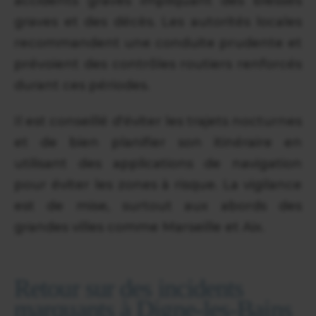
accidents graves impliquant des blessés
graves et des décès. Les autorités locales
recommandent une conduite prudente et
prévoient des contrôles routiers renforcés
durant ces périodes.
Il est conseillé d'éviter les trajets nocturnes
et de bien planifier son itinéraire en
utilisant des applications de navigation
pour éviter les zones à risque. La vigilance
est de mise, surtout aux abords des
grandes villes comme Marseille et Aix.
Retour sur des incidents
marquants à Digne-les-Bains