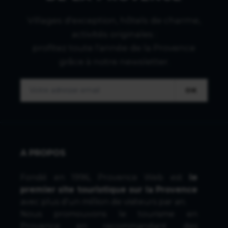
Villages d'exception, hôtels de charme,
activités originales :
profitez toute l'année de la Provence
grâce à notre newsletter.
OK
A PROPOS
Fondé en 1996, Provence Web est
le
premier site touristique sur la Provence
avec plus d'un million de visiteurs par an.
Nous promouvons le tourisme en
Provence en recommandant des