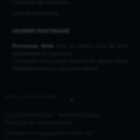
Locations de vacances
Chambres d'hôtes
DEVENIR PARTENAIRE
Provence Web
met en avant plus de 500
partenaires provencaux.
Contactez-nous
pour mettre en avant votre
établissement ou votre entreprise.
© 1996 - 2026 ProvenceWeb
Qui sommes-nous ?
Mentions légales
Politique de confidentialité
Comment nous gagnons notre vie ?