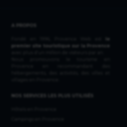
A PROPOS
Fondé en 1996, Provence Web est
le
premier site touristique sur la Provence
avec plus d'un million de visiteurs par an.
Nous promouvons le tourisme en
Provence en recommandant des
hébergements, des activités, des villes et
villages en Provence.
NOS SERVICES LES PLUS UTILISÉS
Hôtels en Provence
Campings en Provence