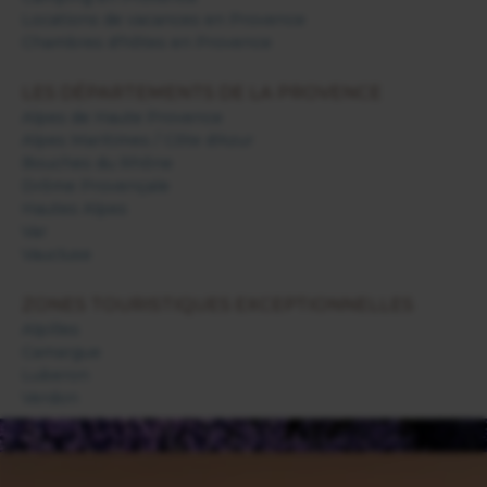
Locations de vacances en Provence
Chambres d'hôtes en Provence
LES DÉPARTEMENTS DE LA PROVENCE
Alpes de Haute Provence
Alpes Maritimes / Côte d'Azur
Bouches du Rhône
Drôme Provençale
Hautes Alpes
Var
Vaucluse
ZONES TOURISTIQUES EXCEPTIONNELLES
Alpilles
Camargue
Luberon
Verdon