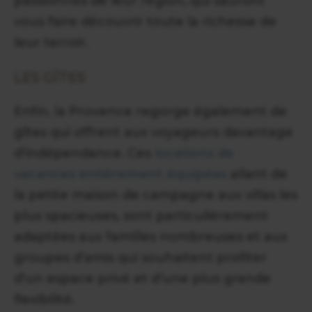
passionnés de leur région, qui sauront
vous faire découvrir toute la richesse de
leur terroir.
LES GÎTES
Enfin, la Provence regorge également de
gîtes qui offrent aux voyageurs davantage
d'indépendance. Ces
locations de
vacances entièrement équipées
allant de
la petite maison de campagne aux villas les
plus spacieuses, sont particulièrement
adaptées aux familles nombreuses et aux
groupes d'amis qui souhaitent profiter
d'un espace privé et d'une plus grande
flexibilité.