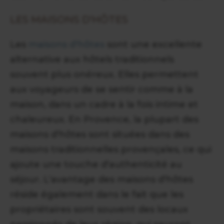
LES MAISONS D'HÔTES
Les
maisons d'hôtes
sont une excellente
alternative aux hôtels traditionnels
souvent plus onéreux. Elles permettent
aux voyageurs de se sentir comme à la
maison, dans un cadre à la fois intime et
chaleureux. En Provence, la plupart des
maisons d'hôtes sont situées dans des
maisons traditionnelles provençales, ce qui
ajoute une touche d'authenticité au
séjour. L'avantage des maisons d'hôtes
réside également dans le fait que les
propriétaires sont souvent des locaux