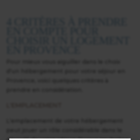
4 CRITÈRES À PRENDRE
EN COMPTE POUR
CHOISIR UN LOGEMENT
EN PROVENCE
Pour mieux vous aiguiller dans le choix
d'un hébergement pour votre séjour en
Provence, voici quelques critères à
prendre en considération.
L'EMPLACEMENT
L'emplacement de votre hébergement
peut jouer un rôle considérable dans le
déroulé de votre séjour. Si vous souhaitez