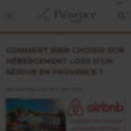
FR
Ouvrir la barre de navigation
COMMENT BIEN CHOISIR SON
HÉBERGEMENT LORS D'UN
SÉJOUR EN PROVENCE ?
Dernière mise à jour le 12 févr. 2024