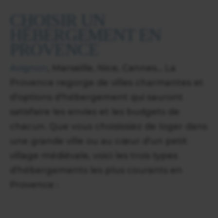
CHOISIR UN
HÉBERGEMENT EN
PROVENCE
Avignon
, Marseille, Nice, Cannes... La
Provence regorge de villes charmantes et
d'options d'hébergement qui sauront
satisfaire les envies et les budgets de
chacun. Que vous choisissiez de loger dans
une grande ville ou au cœur d'un petit
village médiévale, voici les trois types
d'hébergements les plus courants en
Provence :