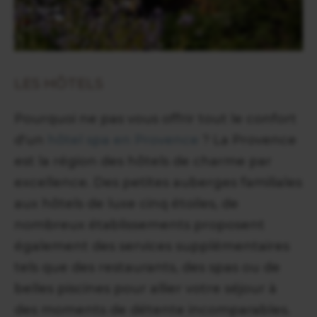
LES HÔTELS
Pourquoi ne pas vous offrir tout le confort
d'un
hôtel spa en Provence
? La Provence
est la région des hôtels de charme par
excellence. Des petites auberges familiales
aux hôtels de luxe cinq étoiles, de
nombreux établissements proposent
également des services supplémentaires
tels que des restaurants, des spas ou de
belles piscines pour allier votre séjour à
des moments de détente incomparables.