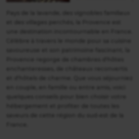
Pays de la lavande, des vignobles familiaux
et des villages perchés, la Provence est
une destination incontournable en France.
Célèbre à travers le monde pour sa cuisine
savoureuse et son patrimoine fascinant, la
Provence regorge de chambres d'hôtes
enchanteresses, de châteaux reconvertis
et d'hôtels de charme. Que vous séjourniez
en couple, en famille ou entre amis, voici
quelques conseils pour bien choisir votre
hébergement et profiter de toutes les
saveurs de cette région du sud-est de la
France.