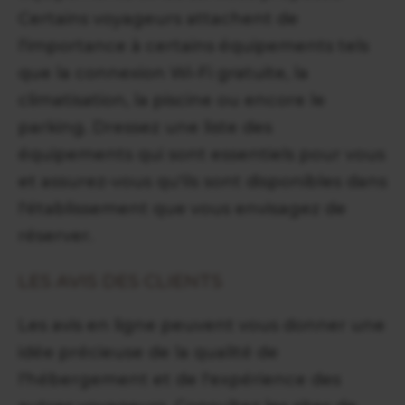
Certains voyageurs attachent de
l'importance à certains équipements tels
que la connexion Wi-Fi gratuite, la
climatisation, la piscine ou encore le
parking. Dressez une liste des
équipements qui sont essentiels pour vous
et assurez-vous qu'ils sont disponibles dans
l'établissement que vous envisagez de
réserver.
LES AVIS DES CLIENTS
Les avis en ligne peuvent vous donner une
idée précieuse de la qualité de
l'hébergement et de l'expérience des