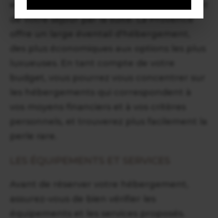
est indispensable pour profiter pleinement
de votre séjour par la suite. La Provence
offre un large éventail d'hébergement,
des plus économiques aux options les plus
luxueuses. En tant compte de votre
budget, vous pourrez vous concentrer sur
les hébergements qui correspondent à
vos moyens financiers et à vos critères
personnels, et trouverez plus facilement la
perle rare.
LES ÉQUIPEMENTS ET SERVICES
Avant de réserver votre hébergement,
assurez-vous de bien vérifier les
équipements et les services proposés.