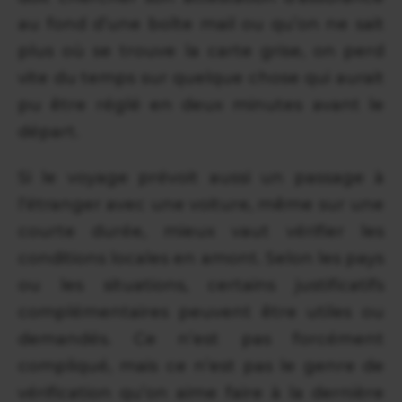
au fond d’une boîte mail ou qu’on ne sait
plus où se trouve la carte grise, on perd
vite du temps sur quelque chose qui aurait
pu être réglé en deux minutes avant le
départ.
Si le voyage prévoit aussi un passage à
l’étranger avec une voiture, même sur une
courte durée, mieux vaut vérifier les
conditions locales en amont. Selon les pays
ou les situations, certains justificatifs
complémentaires peuvent être utiles ou
demandés. Ce n’est pas forcément
compliqué, mais ce n’est pas le genre de
vérification qu’on aime faire à la dernière