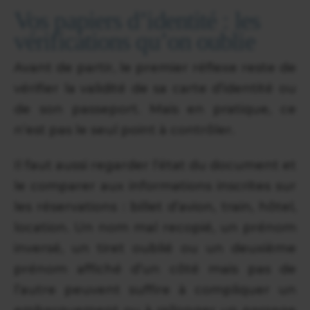
Vos papiers d’identité : les
vérifications qu’on oublie
Avant de partir, le premier réflexe reste de
vérifier la validité de sa carte d’identité ou
de son passeport. Mais en pratique, ce
n’est pas le seul point à contrôler.
Il faut aussi regarder l’état du document et
le comparer aux informations inscrites sur
les réservations : billet d’avion, train, hôtel,
location. Un nom mal recopié, un prénom
inversé, un tiret oublié ou un deuxième
prénom affiché d’un côté mais pas de
l’autre peuvent suffire à compliquer un