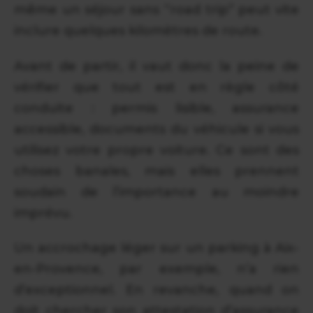
même un séjour sans “road trip” peut vite
inclure quelques kilomètres de route.
Avant de partir, il vaut donc la peine de
vérifier que tout est en règle côté
conduite : permis lisible, assurance
accessible, documents du véhicule si vous
utilisez votre propre voiture. Ce sont des
choses banales, mais elles prennent
soudain de l’importance au moindre
imprévu.
Un accrochage léger sur un parking à Aix-
en-Provence, par exemple, n’a rien
d’exceptionnel. En revanche, quand on
doit chercher son attestation d’assurance