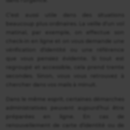
dans l’urgence.
C’est aussi utile dans des situations
beaucoup plus ordinaires. La veille d’un vol
matinal, par exemple, on effectue son
check-in en ligne et on vous demande une
vérification d’identité ou une référence
que vous pensiez évidente. Si tout est
regroupé et accessible, cela prend trente
secondes. Sinon, vous vous retrouvez à
chercher dans vos mails à minuit.
Dans le même esprit, certaines démarches
administratives peuvent aujourd’hui être
préparées en ligne. En cas de
renouvellement de carte d’identité ou de