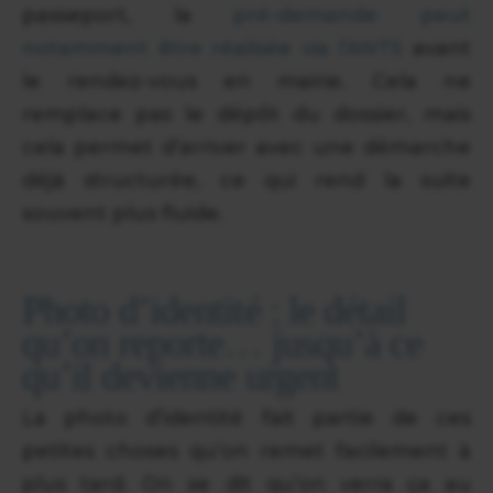
passeport, la
pré-demande peut
notamment être réalisée via l’ANTS
avant
le rendez-vous en mairie. Cela ne
remplace pas le dépôt du dossier, mais
cela permet d’arriver avec une démarche
déjà structurée, ce qui rend la suite
souvent plus fluide.
Photo d’identité : le détail
qu’on reporte… jusqu’à ce
qu’il devienne urgent
La photo d’identité fait partie de ces
petites choses qu’on remet facilement à
plus tard. On se dit qu’on verra ça au