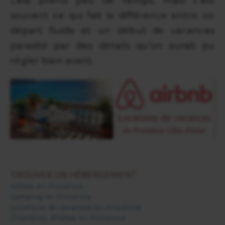
Cela prend peu de temps, mais c’est
souvent ce qui fait la différence entre un
départ fluide et un début de vacances
parasité par des détails qu’on aurait pu
régler bien avant.
TROUVER UN HÉBERGEMENT
Hôtels en Provence
Camping en Provence
Locations de vacances en Provence
Chambres d'hôtes en Provence