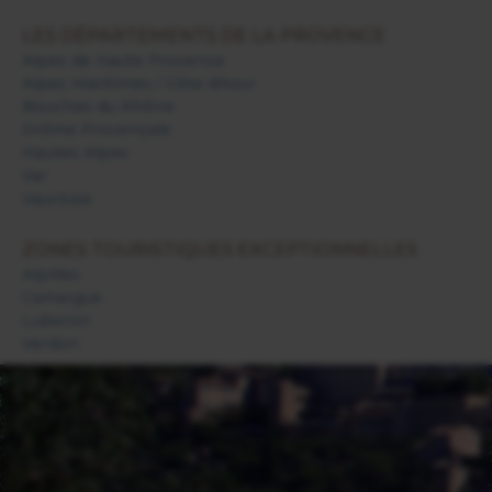
LES DÉPARTEMENTS DE LA PROVENCE
Alpes de Haute Provence
Alpes Maritimes / Côte d'Azur
Bouches du Rhône
Drôme Provençale
Hautes Alpes
Var
Vaucluse
ZONES TOURISTIQUES EXCEPTIONNELLES
Alpilles
Camargue
Luberon
Verdon