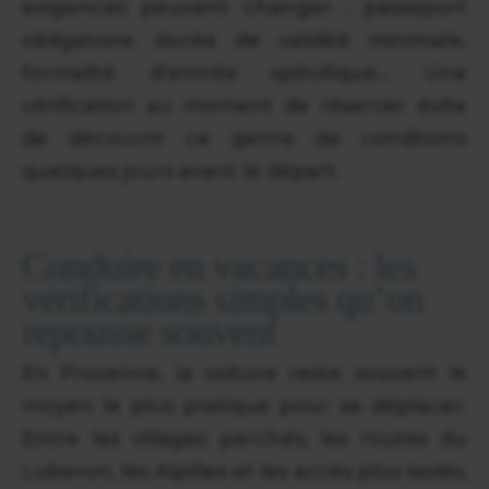
exigences peuvent changer : passeport
obligatoire, durée de validité minimale,
formalité d’entrée spécifique… Une
vérification au moment de réserver évite
de découvrir ce genre de conditions
quelques jours avant le départ.
Conduire en vacances : les
vérifications simples qu’on
repousse souvent
En Provence, la voiture reste souvent le
moyen le plus pratique pour se déplacer.
Entre les villages perchés, les routes du
Luberon, les Alpilles et les accès plus isolés,