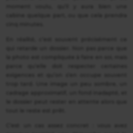
moment voulu, qu’il y aura bien une
cabine quelque part, ou que cela prendra
cinq minutes.
En réalité, c’est souvent précisément ce
qui retarde un dossier. Non pas parce que
la photo est compliquée à faire en soi, mais
parce qu’elle doit respecter certaines
exigences et qu’on s’en occupe souvent
trop tard. Une image un peu sombre, un
cadrage approximatif, un fond inadapté, et
le dossier peut rester en attente alors que
tout le reste est prêt.
C’est un cas assez concret : vous avez