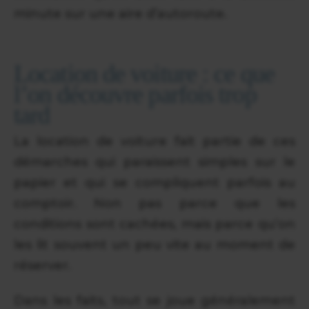
minute sur une aire d’autoroute.
Location de voiture : ce que
l’on découvre parfois trop
tard
La location de voiture fait partie de ces
démarches qui paraissent simples sur le
papier et qui se compliquent parfois au
comptoir. Non pas parce que les
conditions sont cachées, mais parce qu’on
les lit souvent un peu vite au moment de
réserver.
Dans les faits, tout se joue généralement