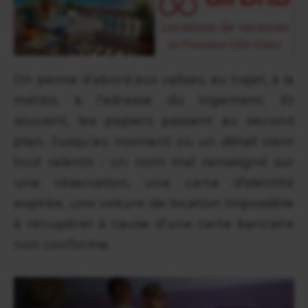
On pense d’abord aux valises, au trajet, à la
météo, à l’adresse du logement. Et
souvent, les papiers passent au second
plan. Jusqu’au moment où un détail vient
tout ralentir : un nom mal renseigné sur
une réservation, une carte d’identité
expirée, une voiture de location impossible
à récupérer à cause d’une carte bancaire
non conforme.