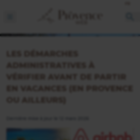
FR
Ouvrir la barre de navigation
LES DÉMARCHES
ADMINISTRATIVES À
VÉRIFIER AVANT DE PARTIR
EN VACANCES (EN PROVENCE
OU AILLEURS)
Dernière mise à jour le 12 mars 2026