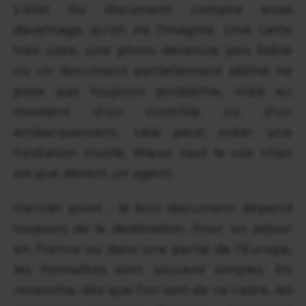
L’état du document compte aussi
davantage qu’on ne l’imagine. Une carte
très usée, une photo devenue peu lisible
ou un document partiellement abîmé ne
pose pas toujours problème, mais au
moment d’un contrôle ou d’un
embarquement, cela peut créer une
hésitation inutile. Mieux vaut le voir chez
soi que devant un agent.
Dernier point : le bon document dépend
toujours de la destination. Pour un séjour
en France ou dans une partie de l’Europe,
les formalités sont souvent simples. En
revanche, dès que l’on sort de ce cadre, les