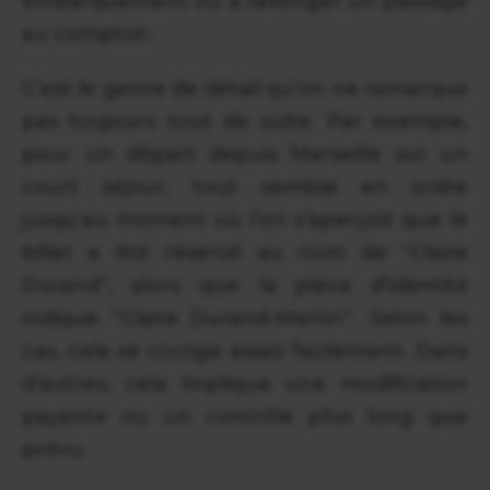
embarquement ou à rallonger un passage
au comptoir.
C’est le genre de détail qu’on ne remarque
pas toujours tout de suite. Par exemple,
pour un départ depuis Marseille sur un
court séjour, tout semble en ordre
jusqu’au moment où l’on s’aperçoit que le
billet a été réservé au nom de “Claire
Durand”, alors que la pièce d’identité
indique “Claire Durand-Martin”. Selon les
cas, cela se corrige assez facilement. Dans
d’autres, cela implique une modification
payante ou un contrôle plus long que
prévu.