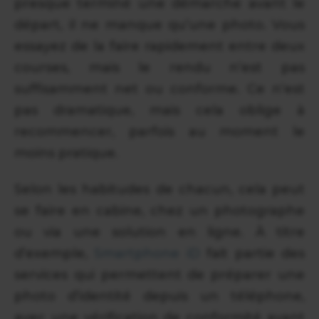
presque terminé une démarche avant le
départ, il ne manque qu’une photo. Vous
essayez de la faire rapidement entre deux
courses, mais le rendu n’est pas
suffisamment net ou conforme. Ce n’est
pas dramatique, mais cela oblige à
recommencer, parfois au moment le
moins pratique.
Selon les habitudes de chacun, cela peut
se faire en cabine, chez un photographe
ou via une solution en ligne. À titre
d’exemple,
Smartphone iD
fait partie des
services qui permettent de préparer une
photo d’identité depuis un téléphone,
avec une vérification de conformité avant