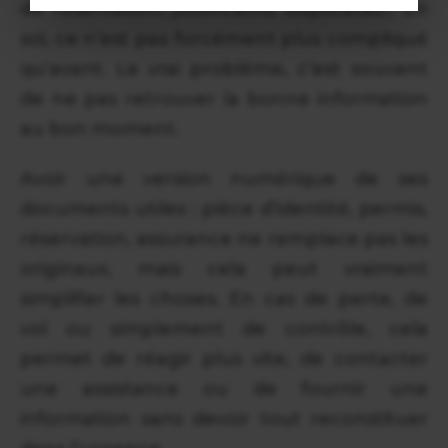
de réservation, justificatifs, duplicatas… En
soi, ce n’est pas forcément plus compliqué
qu’avant. Le vrai problème, c’est souvent
de ne pas retrouver la bonne information
au bon moment.
Avoir une version numérique de ses
documents utiles : pièce d’identité, permis,
réservation, assurance ne remplace pas les
originaux, mais cela peut vraiment
simplifier les choses. En cas de perte, de
vol ou simplement de contrôle, cela
permet de réagir plus vite, de contacter
une assistance ou de fournir une
information sans devoir tout reconstituer