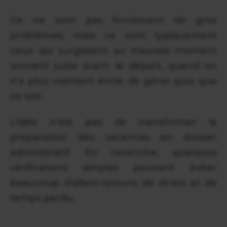
Ce ne sont pas forcément de gros
problèmes, mais ce sont typiquement
ceux qui surgissent au mauvais moment
souvent juste avant le départ, quand on
n’a plus vraiment envie de gérer quoi que
ce soit.
L’idée n’est pas de transformer la
préparation des vacances en dossier
administratif. En revanche, quelques
vérifications simples peuvent éviter
beaucoup d’allers-retours, de stress et de
temps perdu.