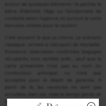
autour de quelques éléments : le permis, la
pièce d’identité, l’âge ou l’ancienneté de
conduite selon l’agence, et surtout la carte
bancaire utilisée pour la caution.
C’est souvent là que ça coince. Le scénario
classique : arrivée à l’aéroport de Marseille-
Provence, réservation confirmée, bagages
récupérés, tout semble prêt… sauf que la
carte présentée n’est pas au nom du
conducteur principal, ou n’est pas
acceptée pour le dépôt de garantie. À
partir de là, les vacances ne sont pas
annulées, bien sûr, mais le temps perdu et
la tension montent très vite.