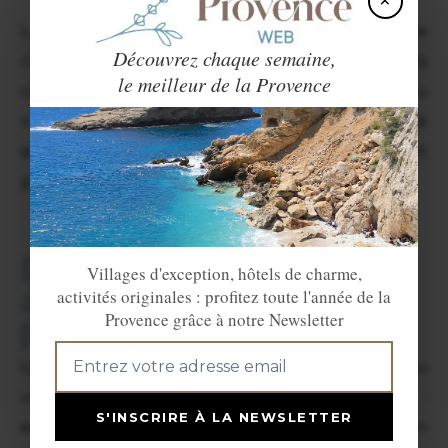
×
Le plus simple reste donc de relire
Découvrez chaque semaine,
calmement, avant de réserver, les
le meilleur de la Provence
conditions liées à la caution, au
conducteur principal et au type de carte
accepté. Deux minutes de lecture évitent
parfois un très mauvais début de séjour.
Documents en ligne : les
Villages d'exception, hôtels de charme,
avoir sous la main change
activités originales : profitez toute l'année de la
Provence grâce à notre Newsletter
plus de choses qu’on ne croit
Une grande partie des démarches liées au
voyage se fait désormais à distance :
S'INSCRIRE À LA NEWSLETTER
enregistrement, assurance, modification