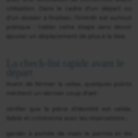
utilisation. Dans le cadre d’un départ ou
d’un dossier à finaliser, l’intérêt est surtout
pratique : traiter cette étape sans devoir
ajouter un déplacement de plus à la liste.
La check-list rapide avant le
départ
Avant de fermer la valise, quelques points
méritent un dernier coup d’œil :
vérifier que la pièce d’identité est valide,
lisible et cohérente avec les réservations ;
garder à portée de main le permis et les