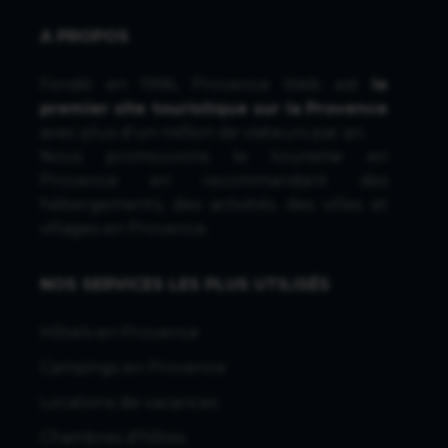
A PROPOS
Fondé en 1996, Provence Web est
le
premier site touristique sur la Provence
avec plus d'un million de visiteurs par an.
Nous promouvons le tourisme en
Provence en recommandant des
hébergements, des activités, des villes et
villages en Provence.
NOS SERVICES LES PLUS UTILISÉS
Hôtels en Provence
Campings en Provence
Locations de vacances
Chambres d'hôtes