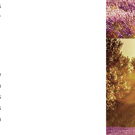
s
r
e
n
s
s
a