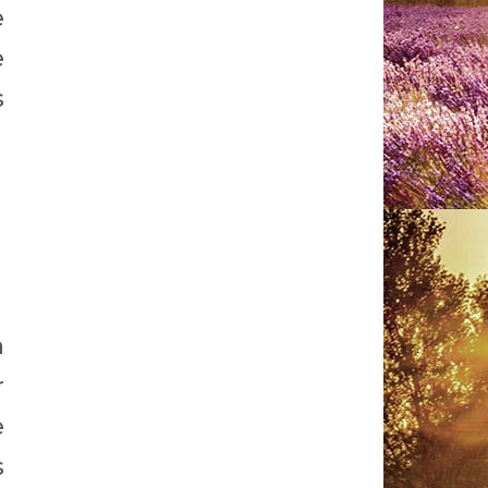
e
e
s
n
r
e
s