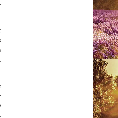
e
t
s
n
.
e
e
e
t