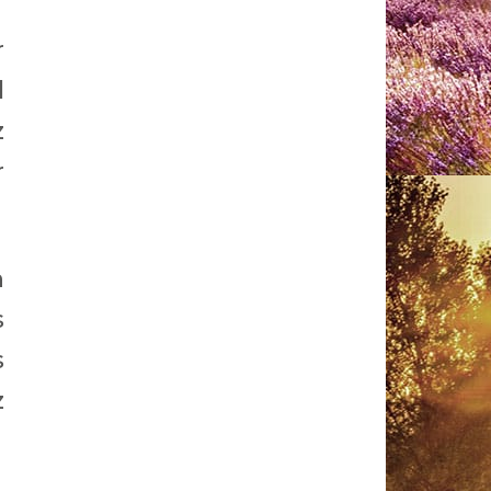
r
l
z
r
n
s
s
z