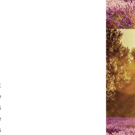
t
e
s
e
s