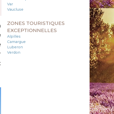
Var
Vaucluse
ZONES TOURISTIQUES
n
EXCEPTIONNELLES
e
Alpilles
Camargue
e
Luberon
Verdon
r
t