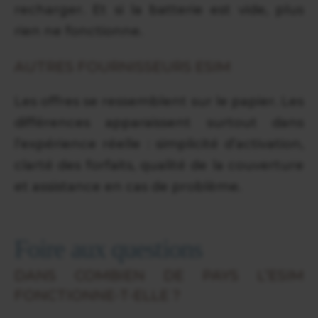
recharger. Et si la batterie est vide, plus
rien ne fonctionne.
AUTRES FOURNISSEURS ESIM
Les offres se ressemblent sur le papier. Les
différences apparaissent surtout dans
l’expérience réelle : simplicité d’activation,
clarté des forfaits, qualité de la couverture
et assistance en cas de problème.
Foire aux questions
DANS COMBIEN DE PAYS L’ESIM
FONCTIONNE-T-ELLE ?