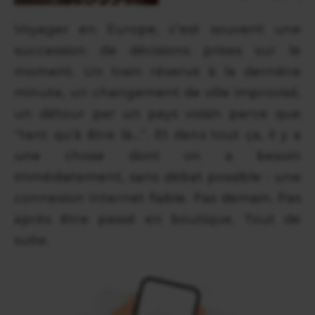
Voyager en Europe, c’est souvent une
succession de décisions prises sur le
moment. Un train réservé à la dernière
minute, un changement de ville improvisé,
un détour par un pays voisin parce que
“tant qu’à être là…”. Et dans tout ça, il y a
une chose dont on a besoin
immédiatement, sans débat possible : une
connexion Internet fiable. Pas demain. Pas
après être passé en boutique. Tout de
suite.