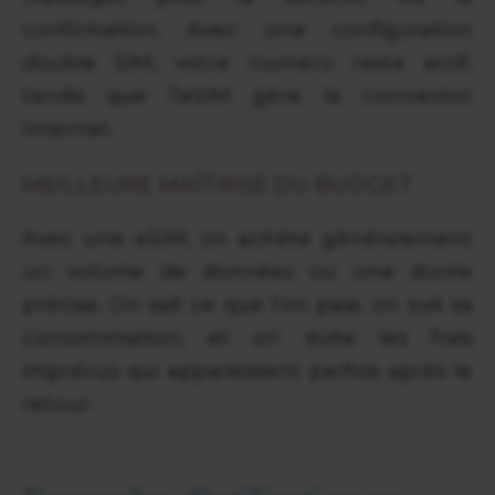
confirmation. Avec une configuration
double SIM, votre numéro reste actif,
tandis que l’eSIM gère la connexion
Internet.
MEILLEURE MAÎTRISE DU BUDGET
Avec une eSIM, on achète généralement
un volume de données ou une durée
précise. On sait ce que l’on paie, on suit sa
consommation, et on évite les frais
imprévus qui apparaissent parfois après le
retour.