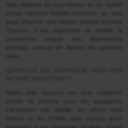
Cela dépend du fournisseur et du forfait
choisi. Certains forfaits couvrent un seul
pays, d’autres une région entière comme
l’Europe. Il est important de vérifier la
couverture exacte des destinations
prévues, surtout en dehors des grandes
villes.
QU’EST-CE QUI DISTINGUE YESIM DES
AUTRES SOLUTIONS ?
Yesim met l’accent sur une utilisation
simple et pensée pour les voyageurs.
L’activation est rapide, les offres sont
claires, et les forfaits sont conçus pour
s’adapter à des itinéraires flexibles plutôt