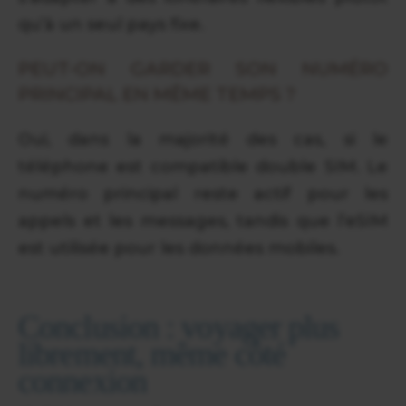
qu’à un seul pays fixe.
PEUT-ON GARDER SON NUMÉRO
PRINCIPAL EN MÊME TEMPS ?
Oui, dans la majorité des cas, si le
téléphone est compatible double SIM. Le
numéro principal reste actif pour les
appels et les messages, tandis que l’eSIM
est utilisée pour les données mobiles.
Conclusion : voyager plus
librement, même côté
connexion