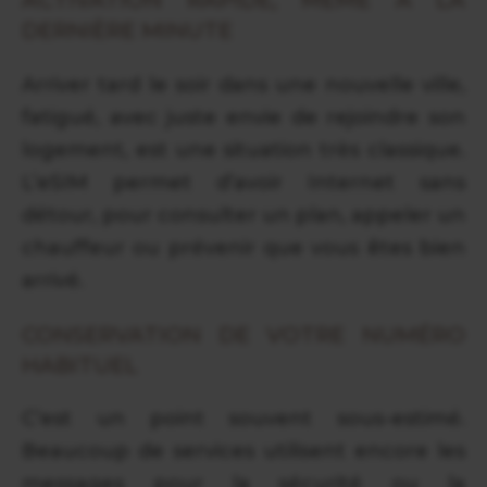
ACTIVATION RAPIDE, MÊME À LA
DERNIÈRE MINUTE
Arriver tard le soir dans une nouvelle ville,
fatigué, avec juste envie de rejoindre son
logement, est une situation très classique.
L’eSIM permet d’avoir Internet sans
détour, pour consulter un plan, appeler un
chauffeur ou prévenir que vous êtes bien
arrivé.
CONSERVATION DE VOTRE NUMÉRO
HABITUEL
C’est un point souvent sous-estimé.
Beaucoup de services utilisent encore les
messages pour la sécurité ou la