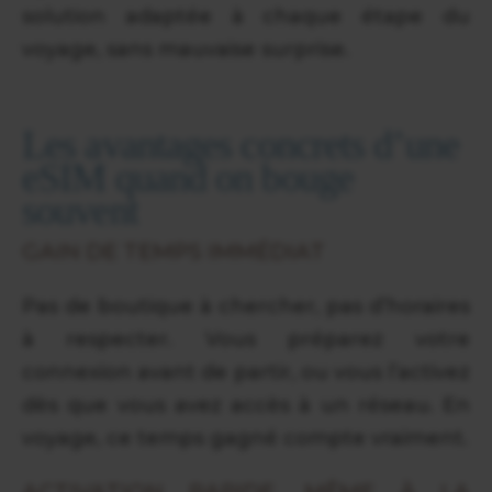
solution adaptée à chaque étape du
voyage, sans mauvaise surprise.
Les avantages concrets d’une
eSIM quand on bouge
souvent
GAIN DE TEMPS IMMÉDIAT
Pas de boutique à chercher, pas d’horaires
à respecter. Vous préparez votre
connexion avant de partir, ou vous l’activez
dès que vous avez accès à un réseau. En
voyage, ce temps gagné compte vraiment.