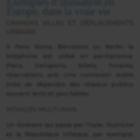
Exemples d’utilisation en
Europe, dans la vraie vie
GRANDES VILLES ET DÉPLACEMENTS
URBAINS
À Paris, Rome, Barcelone ou Berlin, le
téléphone est utilisé en permanence.
Plans, transports, billets, horaires,
réservations, avis. Une connexion stable
évite de dépendre des réseaux publics,
souvent lents et peu fiables.
VOYAGES MULTI-PAYS
Un itinéraire qui passe par l’Italie, l’Autriche
et la République tchèque, par exemple,