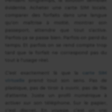
Pendant longtemps, la solution semblait
évidente. Acheter une carte SIM locale,
comparer des forfaits dans une langue
qu’on maîtrise à moitié, montrer son
passeport, attendre que tout s’active.
Parfois ça se passe bien. Parfois on perd du
temps. Et parfois on se rend compte trop
tard que le forfait ne correspond pas du
tout à l’usage réel.
C’est exactement là que la
carte SIM
virtuelle
prend tout son sens. Pas de
plastique, pas de tiroir à ouvrir, pas de file
d’attente. Juste un profil numérique à
activer sur son téléphone. Sur le papier,
c’est discret. En voyage, c’est un vrai