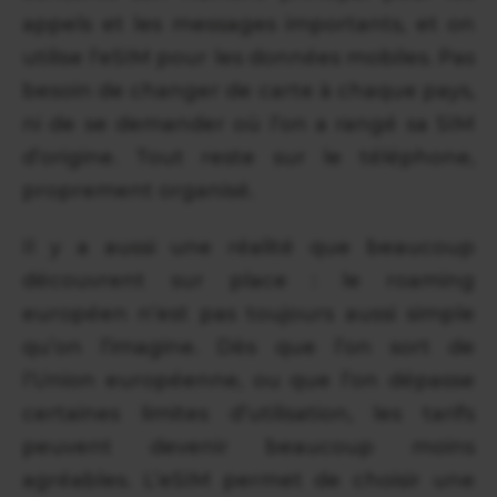
appels et les messages importants, et on
utilise l’eSIM pour les données mobiles. Pas
besoin de changer de carte à chaque pays,
ni de se demander où l’on a rangé sa SIM
d’origine. Tout reste sur le téléphone,
proprement organisé.
Il y a aussi une réalité que beaucoup
découvrent sur place : le roaming
européen n’est pas toujours aussi simple
qu’on l’imagine. Dès que l’on sort de
l’Union européenne, ou que l’on dépasse
certaines limites d’utilisation, les tarifs
peuvent devenir beaucoup moins
agréables. L’eSIM permet de choisir une