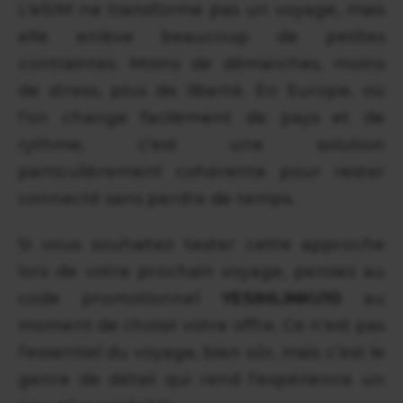
L’eSIM ne transforme pas un voyage, mais
elle enlève beaucoup de petites
contraintes. Moins de démarches, moins
de stress, plus de liberté. En Europe, où
l’on change facilement de pays et de
rythme, c’est une solution
particulièrement cohérente pour rester
connecté sans perdre de temps.
Si vous souhaitez tester cette approche
lors de votre prochain voyage, pensez au
code promotionnel
YESIMLINKU10
au
moment de choisir votre offre. Ce n’est pas
l’essentiel du voyage, bien sûr, mais c’est le
genre de détail qui rend l’expérience un