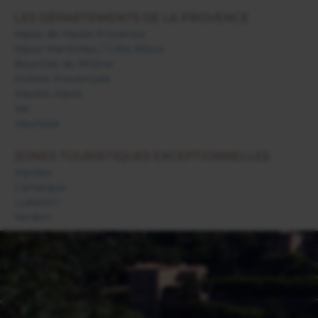
LES DÉPARTEMENTS DE LA PROVENCE
Alpes de Haute Provence
Alpes Maritimes / Côte d'Azur
Bouches du Rhône
Drôme Provençale
Hautes Alpes
Var
Vaucluse
ZONES TOURISTIQUES EXCEPTIONNELLES
Alpilles
Camargue
Luberon
Verdon