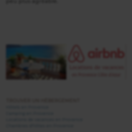
peu plus agréable.
TROUVER UN HÉBERGEMENT
Hôtels en Provence
Camping en Provence
Locations de vacances en Provence
Chambres d'hôtes en Provence