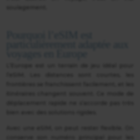
soulagement.
Pourquoi l’eSIM est
particulièrement adaptée aux
voyages en Europe
L’Europe est un terrain de jeu idéal pour
l’eSIM. Les distances sont courtes, les
frontières se franchissent facilement, et les
itinéraires changent souvent. Ce mode de
déplacement rapide ne s’accorde pas très
bien avec des solutions rigides.
Avec une eSIM, on peut rester flexible. On
conserve son numéro principal pour les