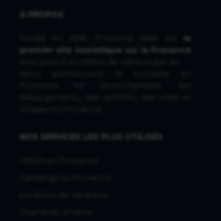
A PROPOS
Fondé en 1996, Provence Web est
le
premier site touristique sur la Provence
avec plus d'un million de visiteurs par an.
Nous promouvons le tourisme en
Provence en recommandant des
hébergements, des activités, des villes et
villages en Provence.
NOS SERVICES LES PLUS UTILISÉS
Hôtels en Provence
Campings en Provence
Locations de vacances
Chambres d'hôtes