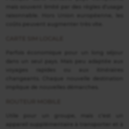
mais souvent limité par des règles d’usage
raisonnable. Hors Union européenne, les
coûts peuvent augmenter très vite.
CARTE SIM LOCALE
Parfois économique pour un long séjour
dans un seul pays. Mais peu adaptée aux
voyages rapides ou aux itinéraires
changeants. Chaque nouvelle destination
implique de nouvelles démarches.
ROUTEUR MOBILE
Utile pour un groupe, mais c’est un
appareil supplémentaire à transporter et à