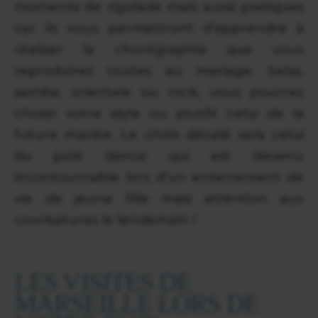
moments de rigolade mais aussi pratiques
car ils vous permettront d’apprendre à
réaliser la chorégraphie que vous
reproduirez toutes au mariage. Salsa,
samba, orientale ou rock, vous pourrez
choisir votre style ou plutôt celui de la
future mariée. Le choix décalé sera celui
du pole dance qui est devenu
incontournable lors d’un enterrement de
vie de jeune fille mais attention aux
courbatures le lendemain !
LES VISITES DE
MARSEILLE LORS DE