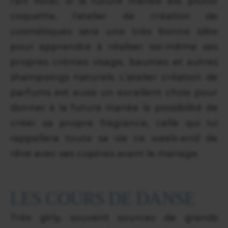
l’art floral. Si la future mariée est plutôt
coquette, l’atelier de création de
cosmétiques sera une très bonne idée
pour apprendre à réaliser soi-même ses
propres crèmes visage, baumes et autres
shampoings naturels. L’atelier création de
parfums est aussi un excellent choix pour
donner à la future mariée la possibilité de
créer sa propre fragrance, celle qui lui
rappellera toute sa vie ce week-end de
rêve avec ses copines avant le mariage.
LES COURS DE DANSE
Très girly, souvent sources de grands