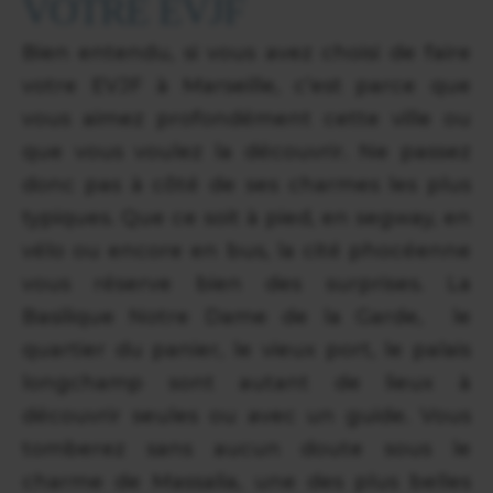
VOTRE EVJF
Bien entendu, si vous avez choisi de faire
votre EVJF à Marseille, c’est parce que
vous aimez profondément cette ville ou
que vous voulez la découvrir. Ne passez
donc pas à côté de ses charmes les plus
typiques. Que ce soit à pied, en segway, en
vélo ou encore en bus, la cité phocéenne
vous réserve bien des surprises. La
Basilique Notre Dame de la Garde, le
quartier du panier, le vieux port, le palais
longchamp sont autant de lieux à
découvrir seules ou avec un guide. Vous
tomberez sans aucun doute sous le
charme de Massalia, une des plus belles