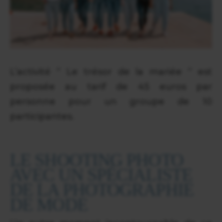
L’activité “ Le trésor de la mariée “ est
proposée au tarif de 45 euros par
personne pour un groupe de 10
participantes.
LE SHOOTING PHOTO
AVEC UN SPÉCIALISTE
DE LA PHOTOGRAPHIE
DE MODE