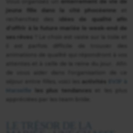
Vous organisez un
enterrement de vie de
jeune fille dans la cité phocéenne
et
recherchez des i
dées de qualité afin
d’offrir à la future mariée le week-end de
ses rêves
? Le choix est vaste sur la toile et
il est parfois difficile de trouver des
animations de qualité qui répondront à vos
attentes et à celle de la reine du jour. Afin
de vous aider dans l'organisation de ce
séjour entre filles, voici les
activités
EVJF à
Marseille
les plus tendances
et les plus
appréciées par les team bride.
LE TRÉSOR DE LA