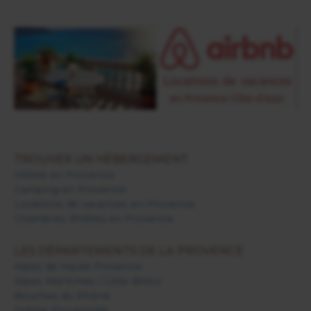
TROUVER UN HÉBERGEMENT
Hôtels en Provence
Camping en Provence
Locations de vacances en Provence
Chambres d'hôtes en Provence
LES DÉPARTEMENTS DE LA PROVENCE
Alpes de Haute Provence
Alpes Maritimes / Côte d'Azur
Bouches du Rhône
Drôme Provençale