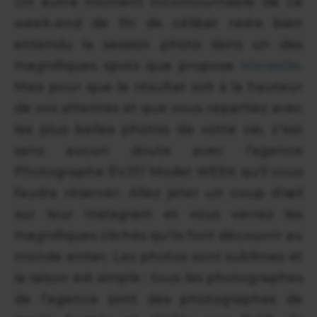
Un autre moment incontournable de ce
week-end de fin de célibat reste bien
entendu la session photo dans un des
magnifiques spots que propose
Marseille
.
Mais pour que le résultat soit à la hauteur
de vos attentes et que vous repartiez avec
les plus belles photos de votre vie, c’est
sans aucun doute avec l’agence
Photographe EVJF/ Model WEEK qu'il vous
faudra réserver. Allez jeter un coup d'œil
sur leur Instagram et vous verrez les
magnifiques clichés qu’ils font découvrir au
monde entier. Les photos sont sublimes et
la raison est simple : tous les photographes
de l’agence sont des photographes de