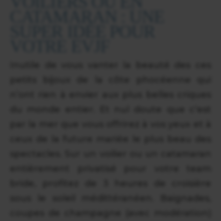
VOILIERS OU EN
CATAMARAN : UNE
SUPER IDÉE POUR
VOTRE EVJF
Inutile de vous vanter la beauté des ces
petits bijoux de la côte phocéenne qui
n’ont rien à envier aux plus belles criques
du monde entier. Et nul doute que c’est
par la mer que vous offrirez à vos yeux et à
ceux de la future mariée le plus beau des
spectacles. Sur un voilier ou un catamaran
entièrement privatisé pour votre team
bride, profitez de 3 heures de croisière
sous le soleil médittéranéen. Baignades,
coupes de champagne (avec modération)