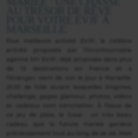
MARIÉE : UNE CHASSE
AU TRÉSOR DE RÊVE
POUR VOTRE EVJF À
MARSEILLE.
Élue meilleure activité EVJF, la célèbre
activité proposée par l’incontournable
agence MY EVJF, déjà proposée dans plus
de 10 destinations en France et à
l’étranger, vient de voir le jour à Marseille.
2h30 de folie durant lesquelles énigmes,
challenge; gages glamour, photos, vidéos
et cadeaux vont s'enchaîner. À l’issue de
ce jeu de piste, le Graal : un très beau
cadeau que la future mariée gardera
précieusement tout au long de sa vie. Mais