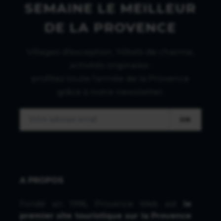
SEMAINE LE MEILLEUR
DE LA PROVENCE
Villages d'exception, hôtels de charme,
activités originales :
profitez toute l'année de la Provence
grâce à notre newsletter.
OK
A PROPOS
Fondé en 1996, Provence Web est
le
premier site touristique sur la Provence