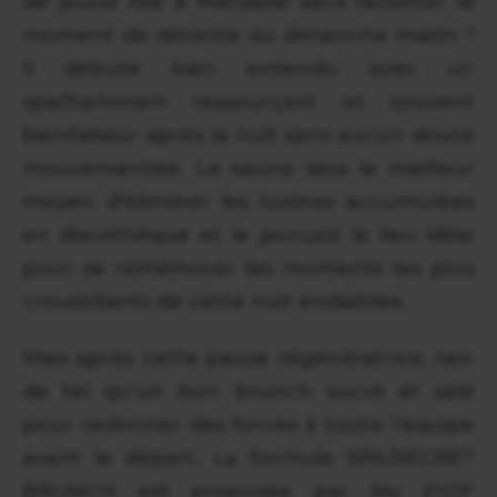
de jeune fille à Marseille sans raconter le
moment de détente du dimanche matin ?
Il débute bien entendu avec un
spa/hammam ressourçant et souvent
bienfaiteur après la nuit sans aucun doute
mouvementée. Le sauna sera le meilleur
moyen d'éliminer les toxines accumulées
en discothèque et le jaccuzzi le lieu idéal
pour se remémorer les moments les plus
croustillants de cette nuit endiablée.
Mais après cette pause régénératrice, rien
de tel qu’un bon brunch sucré et salé
pour redonner des forces à toute l’équipe
avant le départ. La formule SPA/SECRET
BRUNCH est proposée par My EVJF