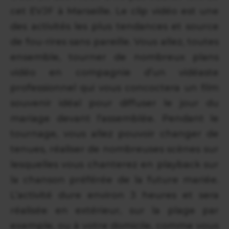
cet EVJF à Marseille. Le clip vidéo est une
des activités les plus tendances et source
de fou-rires sans pareille. Vous allez, toutes
ensemble, tourner de nombreux plans
vidéo en compagnie d’un vidéaste
professionnel qui vous concoctera un film
souvenir idéal pour diffuser le jour du
mariage devant l'assemblée. Pendant le
tournage, vous allez pouvoir changer de
tenues, réaliser de nombreuses scènes sur
lesquelles vous chanterez en playback sur
la chanson préférée de la future mariée.
L’activité dure environ 3 heures et sera
réalisée en extérieur, sur la plage par
exemple, ou à votre domicile, comme vous