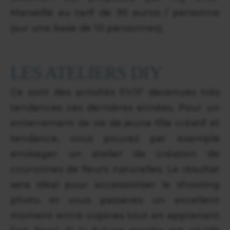
Marseille au tarif de 95 euros / personne
(sur une base de 10 personnes).
LES ATELIERS DIY
Ce sont des activités EVJF devenues très
tendances ces dernières années. Pour un
enterrement de vie de jeune fille créatif et
tendance, vous pouvez par exemple
envisager un atelier de création de
couronnes de fleurs naturelles. Le résultat
sera idéal pour accessoiriser le shooting
photo et vous passerez un excellent
moment entre copines tout en apprenant