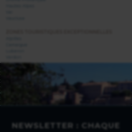
Hautes Alpes
Var
Vaucluse
ZONES TOURISTIQUES EXCEPTIONNELLES
Alpilles
Camargue
Luberon
Verdon
NEWSLETTER : CHAQUE