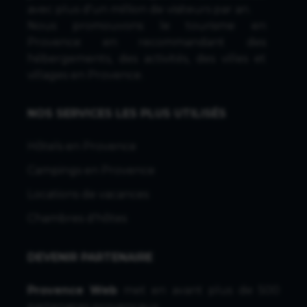
avec plus d'un million de visiteurs par an.
Nous promouvons le tourisme en
Provence en recommandant des
hébergements, des activités, des villes et
villages en Provence.
NOS SERVICES LES PLUS UTILISÉS
Hôtels en Provence
Campings en Provence
Locations de vacances
Chambres d'hôtes
DEVENIR PARTENAIRE
Provence Web
met en avant plus de 500
partenaires provencaux.