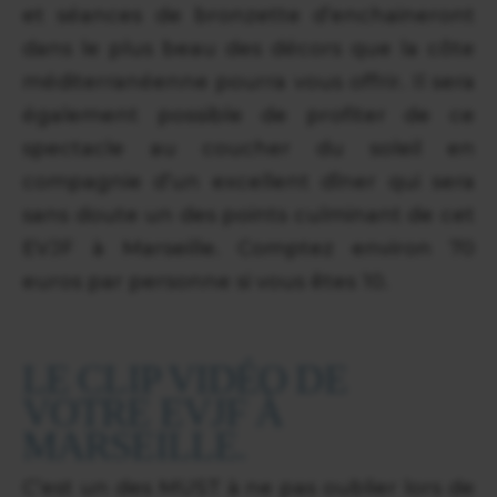
et séances de bronzette d’enchaineront
dans le plus beau des décors que la côte
méditerranéenne pourra vous offrir. Il sera
également possible de profiter de ce
spectacle au coucher du soleil en
compagnie d’un excellent dîner qui sera
sans doute un des points culminant de cet
EVJF à Marseille. Comptez environ 70
euros par personne si vous êtes 10.
LE CLIP VIDÉO DE
VOTRE EVJF À
MARSEILLE.
C’est un des MUST à ne pas oublier lors de