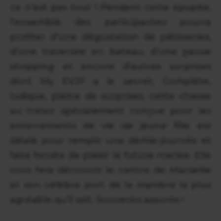
ce n’est pas tout ! Pendant cette épopée,
l'ensemble des participantes pourra
profiter d’une dégustation de pâtisseries,
d’une traversée en bateau, d’une pause
shopping et encore d’autres surprises
dont My EVJF a le secret. Complète,
ludique, pleine de surprises, cette chasse
au trésor spécialement conçue pour les
enterrements de vie de jeune fille est
idéale pour remplir une demie-journée et
faire fondre de plaisir la future mariée. Elle
vous fera découvrir le centre de Marseille
et son célèbre port de la manière la plus
agréable qu’il soit. Souvenirs assurés !