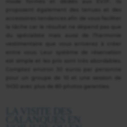
mode formés et dédiés aux EVJF. Ils
proposent également des tenues et des
accessoires tendances afin de vous faciliter
la tâche car le résultat ne dépend pas que
du spécialiste mais aussi de l’harmonie
vestimentaire que vous arriverez à créer
entre vous. Leur système de réservation
est simple et les prix sont très abordables.
Comptez environ 30 euros par personne
pour un groupe de 10 et une session de
1H30 avec plus de 80 photos garanties.
LA VISITE DES
CALANQUES EN