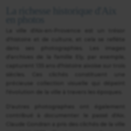
La richesse historique d'Aix
en photos
La ville d'Aix-en-Provence est un trésor
d'histoire et de culture, et cela se reflète
dans ses photographies. Les images
d'archives de la famille Ely, par exemple,
capturent 135 ans d'histoire aixoise sur trois
siècles. Ces clichés constituent une
précieuse collection visuelle qui dépeint
l'évolution de la ville à travers les époques.
D'autres photographes ont également
contribué à documenter le passé d'Aix.
Claude Gondran a pris des clichés de la ville