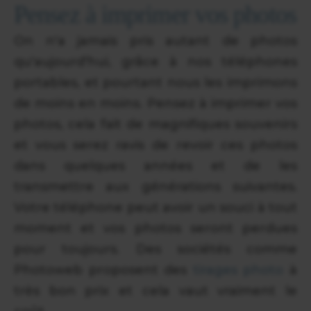
Pensez à imprimer vos photos
On n'a jamais pris autant de photos
qu'aujourd'hui, grâce à nos téléphones
portables, et pourtant nous les imprimons
de moins en moins. Pensez à imprimer vos
photos, cela fait de magnifiques souvenirs
et vous serez ravis de revoir ces photos
dans quelques années et de les
transmettre aux générations suivantes.
Votre téléphone peut avoir un souci à tout
moment et vos photos seront perdues
pour toujours. Des sociétés comme
Photoweb proposent des
tirages photo
à
très bon prix et cela vaut vraiment le