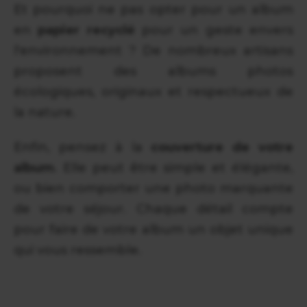
Et pourquoi ne pas opter pour un album
en
papier recyclé
pour un geste envers
l'environnement ? De nombreux artisans
proposent des albums photos
écologiques, originaux et respectueux de
la nature.
Enfin, pensez à la
couverture de votre
album
. Elle peut être simple et élégante,
ou bien comporter une photo marquante
de votre séjour. Chaque détail compte
pour faire de votre album un objet unique
qui vous ressemble.