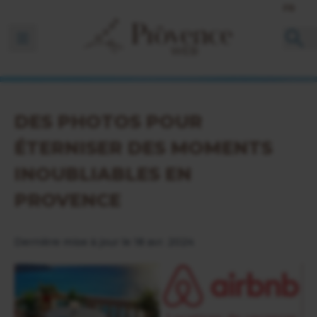
FR
Ouvrir la barre de navigation
DES PHOTOS POUR
ÉTERNISER DES MOMENTS
INOUBLIABLES EN
PROVENCE
Dernière mise à jour le 18 avr. 2024