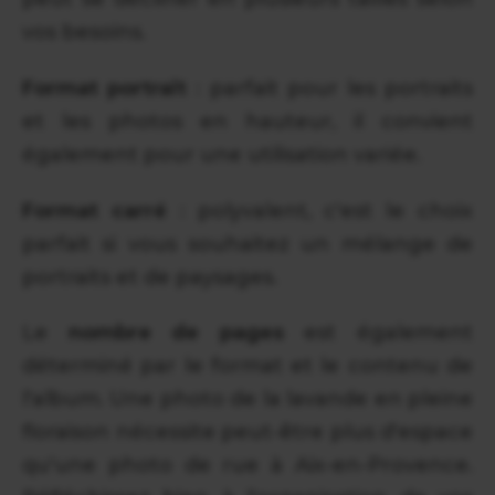
vos besoins.
Format portrait
: parfait pour les portraits
et les photos en hauteur, il convient
également pour une utilisation variée.
Format carré
: polyvalent, c'est le choix
parfait si vous souhaitez un mélange de
portraits et de paysages.
Le
nombre de pages
est également
déterminé par le format et le contenu de
l'album. Une photo de la lavande en pleine
floraison nécessite peut-être plus d'espace
qu'une photo de rue à Aix-en-Provence.