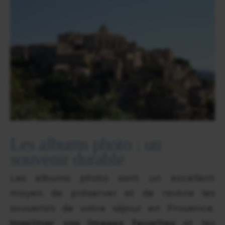
Les albums photo : un
souvenir durable
Les albums photo sont un excellent
moyen de préserver et de revivre les
souvenirs de votre séjour en Provence.
Imprimer vos images favorites
et les