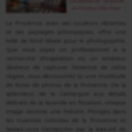
La Provence, avec ses couleurs vibrantes
et ses paysages pittoresques, offre une
toile de fond idéale pour la photographie.
Que vous soyez un professionnel à la
recherche d'inspiration ou un amateur
désireux de capturer l'essence de cette
région, vous découvrirez ici une multitude
de livres de photos de la Provence. De la
splendeur de la Camargue aux détails
délicats de la lavande en floraison, chaque
image raconte une histoire. Plongez dans
les nuances colorées de la Provence et
laissez-vous transporter par la beauté de