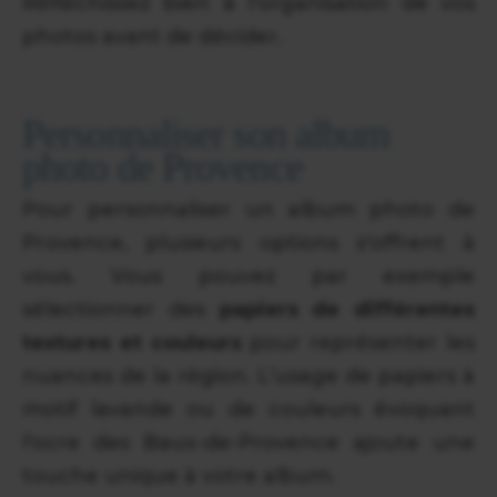
Réfléchissez bien à l'organisation de vos
photos avant de décider.
Personnaliser son album
photo de Provence
Pour personnaliser un album photo de
Provence, plusieurs options s'offrent à
vous. Vous pouvez par exemple
sélectionner des
papiers de différentes
textures et couleurs
pour représenter les
nuances de la région. L'usage de papiers à
motif lavande ou de couleurs évoquant
l'ocre des Baux-de-Provence ajoute une
touche unique à votre album.