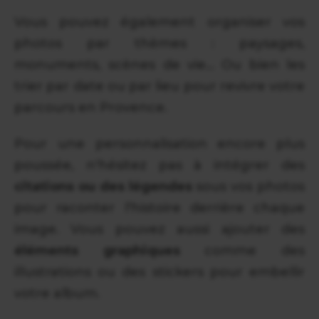
Vous pouvez également organiser vos
photos par thèmes : paysages,
monuments, scènes de vie... Ou bien les
trier par date ou par lieu pour revivre votre
parcours en Provence.
Pour une personnalisation encore plus
poussée, n'hésitez pas à intégrer des
citations ou des légendes
sous vos photos
pour raconter l'histoire derrière chaque
image. Vous pouvez aussi ajouter des
éléments graphiques
comme des
illustrations ou des stickers pour embellir
votre album.