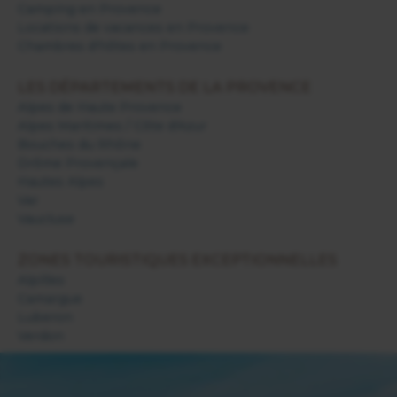
Camping en Provence
Locations de vacances en Provence
Chambres d'hôtes en Provence
LES DÉPARTEMENTS DE LA PROVENCE
Alpes de Haute Provence
Alpes Maritimes / Côte d'Azur
Bouches du Rhône
Drôme Provençale
Hautes Alpes
Var
Vaucluse
ZONES TOURISTIQUES EXCEPTIONNELLES
Alpilles
Camargue
Luberon
Verdon