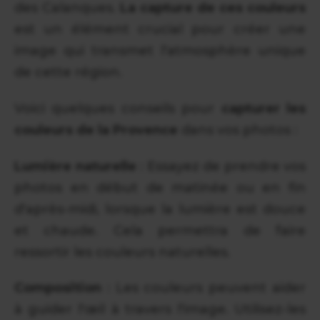
des Calanques.
La capture de ces couleurs
est un élément crucial pour créer une
image qui transmet l'atmosphère unique
de cette région.
Voici quelques conseils pour
capturer les
couleurs de la Provence
dans vos photos :
Lumière naturelle
: Essayez de prendre vos
photos en début de matinée ou en fin
d'après-midi, lorsque la lumière est douce
et chaude. Cela permettra de faire
ressortir les couleurs naturelles.
Composition
: Les couleurs peuvent aider
à guider l'œil à travers l'image. Utilisez-les