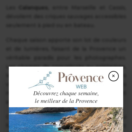
Les
Calanques
, entre Marseille et Cassis,
dévoilent des criques sauvages accessibles
seulement à pied ou en bateau.
Chaque saison apporte son lot de couleurs
et de lumières, faisant de la Provence un
véritable paradis pour les photographes.
Les champs de coquelicots au printemps,
×
les champs de lavande en été, les
vignobles dorés en automne et les
Découvrez chaque semaine,
montagnes enneigées en hiver sont
le meilleur de la Provence
autant de tableaux vivants à capturer.
C'est cette diversité et cette beauté qui
font des paysages de la Provence un sujet