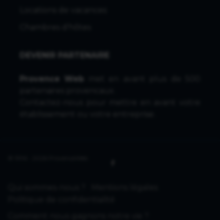
Locations de vacances
Chambres d'hôtes
DEVENIR PARTENAIRE
Provence Web
met en avant plus de 500
partenaires provencaux.
Contactez-nous
pour mettre en avant votre
établissement ou votre entreprise.
© 1996 - 2026 ProvenceWeb
Qui sommes-nous ?
Mentions légales
Politique de confidentialité
Comment nous gagnons notre vie ?