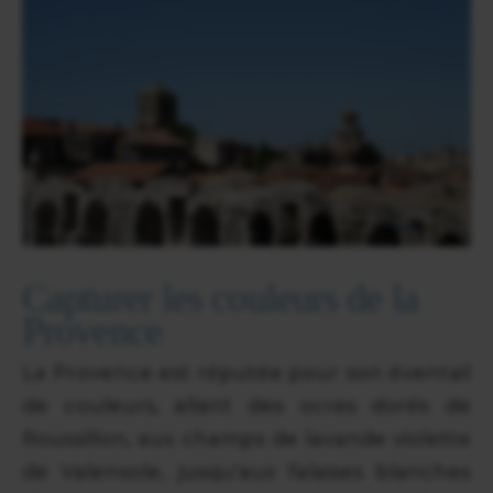
Capturer les couleurs de la
Provence
La Provence est réputée pour son éventail
de couleurs, allant des ocres dorés de
Roussillon, aux champs de lavande violette
de Valensole, jusqu'aux falaises blanches