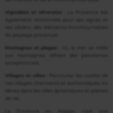
Vignobles et oliveraies
: La Provence est
également renommée pour ses vignes et
ses oliviers, des éléments incontournables
du paysage provençal.
Montagnes et plages
: Ici, la mer se mêle
aux montagnes, offrant des panoramas
exceptionnels.
Villages et villes
: Parcourez les ruelles de
ces villages charmants et authentiques, ou
flânez dans les villes dynamiques et pleines
de vie.
La Provence en images, c'est une