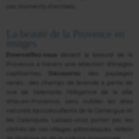
ces moments éternisés.
La beauté de la Provence en
images
Émerveillez-vous
devant la beauté de la
Provence à travers une sélection d'images
captivantes.
Découvrez
des paysages
variés : des champs de lavande à perte de
vue de Valensole, l'élégance de la ville
d'Aix-en-Provence, sans oublier les sites
naturels époustouflants de la Camargue et
les Calanques. Laissez-vous porter par les
clichés de ces villages pittoresques, reflets
de l'histoire et de la culture provençale.