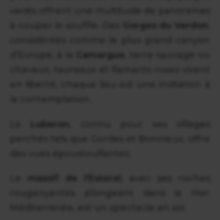
variés offrent une multitude de panoramas
à couper le souffle. Des
Gorges du Verdon
,
considérées comme le plus grand canyon
d'Europe, à la
Camargue
, terre sauvage où
chevaux, taureaux et flamants roses vivent
en liberté, chaque lieu est une invitation à
la contemplation.
Le
Luberon
, connu pour ses villages
perchés tels que Gordes et Bonnieux, offre
des vues époustouflantes.
Le
massif de l'Esterel
, avec ses roches
rougeoyantes plongeant dans la mer
Méditerranée, est un spectacle en soi.