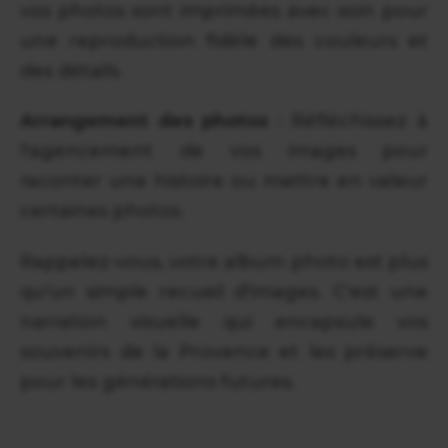
vos photos sont imprimées avec soin pour
une reproduction fidèle des couleurs et
des détails.
Arrangement des photos
: Réfléchissez à
l'agencement de vos images pour
raconter une histoire ou mettre en valeur
certaines photos.
Rappelez-vous, votre album photo est plus
qu'un simple recueil d'images. C'est une
narration visuelle qui encapsule vos
souvenirs de la Provence et les préserve
pour les générations futures.