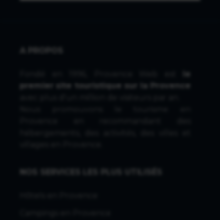
A PROPOS
Fondé en 1996, Provence Web est
le
premier site touristique sur la Provence
avec plus d'un million de visiteurs par an.
Nous promouvons le tourisme en
Provence en recommandant des
hébergements, des activités, des villes et
villages en Provence.
NOS SERVICES LES PLUS UTILISÉS
Hôtels en Provence
Campings en Provence