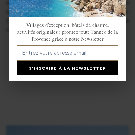
de choix pour les photographes, qu'ils
soient professionnels ou amateurs.
Chaque photo prise ici est une ode à la
Villages d'exception, hôtels de charme,
nature et à la richesse de cette région.
activités originales : profitez toute l'année de la
Provence grâce à notre Newsletter
S'INSCRIRE À LA NEWSLETTER