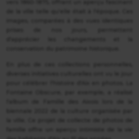
vers 1860-1875, offrant un aperçu fascinant
de la ville telle qu'elle était à l'époque. Ces
images, comparées à des vues identiques
prises de nos jours, permettent
d'apprécier les changements et la
conservation du patrimoine historique.
En plus de ces collections personnelles,
diverses initiatives culturelles ont vu le jour
pour célébrer l'histoire d'Aix en photos. La
Fontaine Obscure, par exemple, a réalisé
l'album de Famille des Aixois lors de la
biennale 2022 de la culture organisée par
la ville. Ce projet de collecte de photos de
famille offre un aperçu intimiste de la vie
des habitants d'Aix au fil des années.