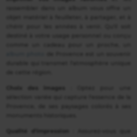
rassembler dans un album vous offre un
objet matériel à feuilleter, à partager, et à
chérir pour les années à venir. Qu'il soit
destiné à votre usage personnel ou conçu
comme un cadeau pour un proche, un
album photo
de Provence est un souvenir
durable qui transmet l'atmosphère unique
de cette région.
Choix des images
: Optez pour une
sélection variée qui capture l'essence de la
Provence, de ses paysages colorés à ses
monuments historiques.
Qualité d'impression
: Assurez-vous que