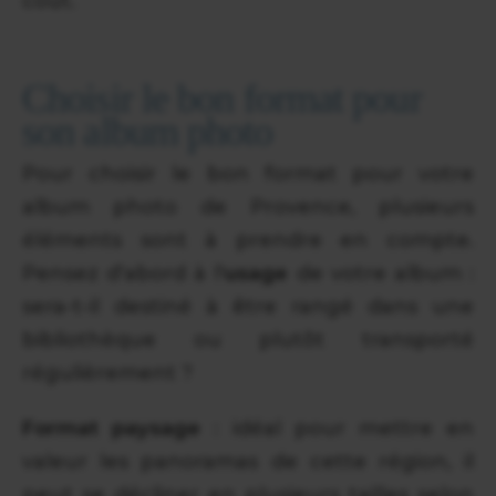
coût.
Choisir le bon format pour
son album photo
Pour choisir le bon format pour votre
album photo de Provence, plusieurs
éléments sont à prendre en compte.
Pensez d'abord à l'
usage
de votre album :
sera-t-il destiné à être rangé dans une
bibliothèque ou plutôt transporté
régulièrement ?
Format paysage
: idéal pour mettre en
valeur les panoramas de cette région, il
peut se décliner en plusieurs tailles selon