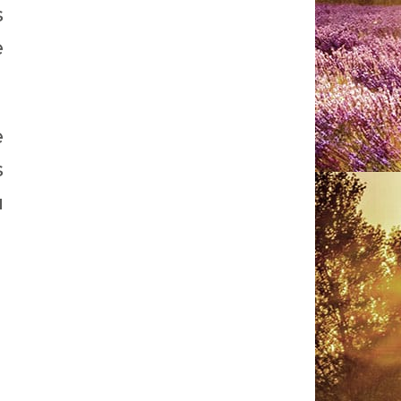
s
e
e
s
u