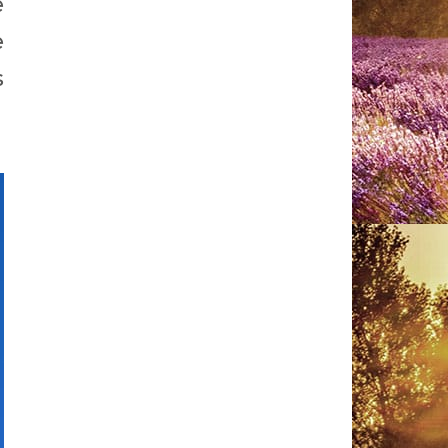
e
e
s