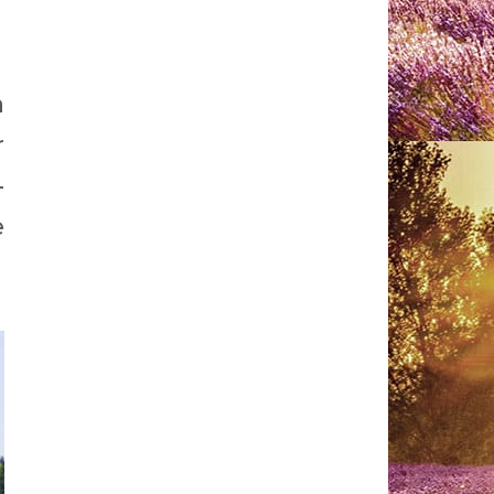
à
r
-
e