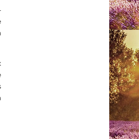
-
e
a
x
e
s
n