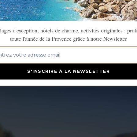
lages d'exception, hôtels de charme, activités originales : prof
toute l'année de la Provence grâce à notre Newsletter
S'INSCRIRE À LA NEWSLETTER