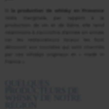
Si
la production de whisky en Provence
reste marginale, par rapport à la
production de vin et de bière, elle tend
néanmoins à s’accroître d’année en année
car les restaurateurs locaux les font
découvrir aux touristes qui sont charmés
par ces whiskys originaux et « made in
France ».
QUELQUES
PRODUCTEURS DE
WHISKY DE NOTRE
RÉGION