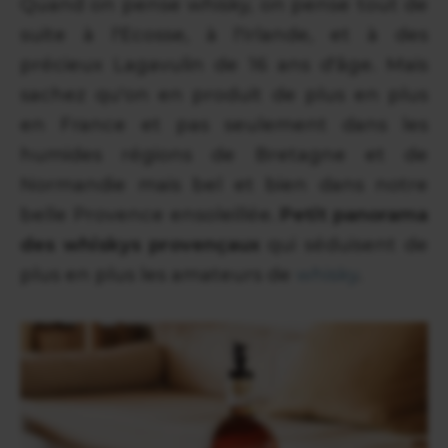
Quand on pense whisky, on pense tout de
suite à l'Ecosse, à l'Irlande, et à des
précieux Lagavulin de 16 ans d'âge. Mais
sachez qu'on en produit de plus en plus
en France et pas seulement dans les
humides régions de Bretagne et de
Normandie mais bel et bien dans notre
belle Provence ensoleillée.
Petit panorama
des whiskys provençaux
qui séduisent de
plus en plus les amateurs de
whisky
.