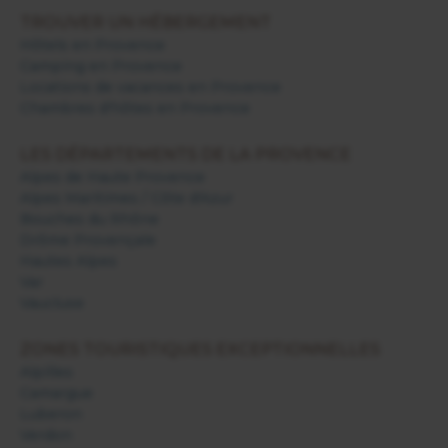
TROUVER UN HÉBERGEMENT
Hôtels en Provence
Camping en Provence
Locations de vacances en Provence
Chambres d'hôtes en Provence
LES DÉPARTEMENTS DE LA PROVENCE
Alpes de Haute Provence
Alpes Maritimes / Côte d'Azur
Bouches du Rhône
Drôme Provençale
Hautes Alpes
Var
Vaucluse
ZONES TOURISTIQUES EXCEPTIONNELLES
Alpilles
Camargue
Luberon
Verdon