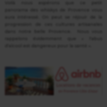
Voilà nous espérons que ce petit
panorama des whiskys de Provence vous
aura intéressé. On peut se réjouir de la
progression de ces cultures artisanales
dans notre belle Provence. Nous vous
rappelons évidemment que « l'abus
d'alcool est dangereux pour la santé ».