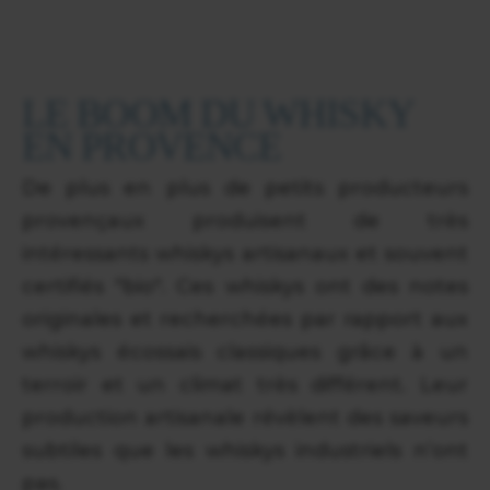
LE BOOM DU WHISKY
EN PROVENCE
De plus en plus de petits producteurs
provençaux produisent de très
intéressants whiskys artisanaux et souvent
certifiés "bio". Ces whiskys ont des notes
originales et recherchées par rapport aux
whiskys écossais classiques grâce à un
terroir et un climat très différent. Leur
production artisanale révèlent des saveurs
subtiles que les whiskys industriels n’ont
pas.