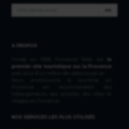
OK
A PROPOS
Fondé en 1996, Provence Web est
le
premier site touristique sur la Provence
avec plus d'un million de visiteurs par an.
Nous promouvons le tourisme en
Provence en recommandant des
hébergements, des activités, des villes et
villages en Provence.
NOS SERVICES LES PLUS UTILISÉS