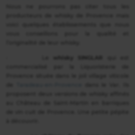
Nous ne pourrons pas citer tous les
producteurs de whisky de Provence mais
voici quelques établissements que nous
vous conseillons pour la qualité et
l’originalité de leur whisky.
· Le
whisky SINGLAR
qui est
commercialisé par la Liquoristerie de
Provence située dans le joli village viticole
de
Taradeau-en-Provence
dans le Var. Ils
proposent deux versions de whisky affinés
au Château de Saint-Martin en barriques
de vin cuit de Provence. Une petite pépite
à découvrir.