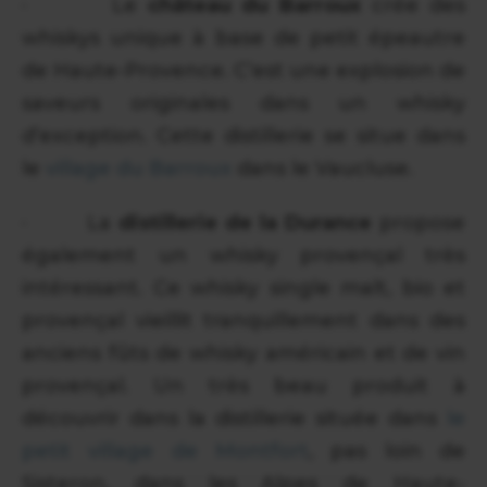
· Le
château du Barroux
crée des
whiskys unique à base de petit épeautre
de Haute-Provence. C’est une explosion de
saveurs originales dans un whisky
d’exception. Cette distillerie se situe dans
le
village du Barroux
dans le Vaucluse.
· La
distillerie de la Durance
propose
également un whisky provençal très
intéressant. Ce whisky single malt, bio et
provençal vieillit tranquillement dans des
anciens fûts de whisky américain et de vin
provençal. Un très beau produit à
découvrir dans la distillerie située dans
le
petit village de Montfort
, pas loin de
Sisteron, dans les Alpes de Haute-