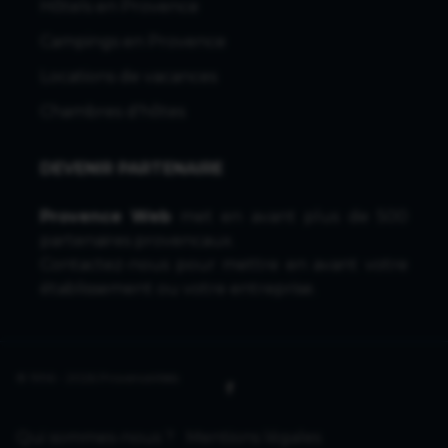
Hôtels en Provence
Campings en Provence
Locations de vacances
Chambres d'hôtes
DEVENIR PARTENAIRE
Provence Web
met en avant plus de 500
partenaires provencaux.
Contactez-nous
pour mettre en avant votre
établissement ou votre entreprise.
© 1996 - 2026 ProvenceWeb
Qui sommes-nous ?
Mentions légales