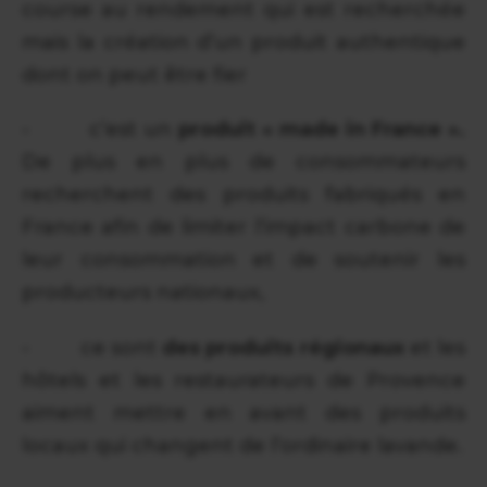
course au rendement qui est recherchée
mais la création d’un produit authentique
dont on peut être fier
- c’est un
produit « made in France ».
De plus en plus de consommateurs
recherchent des produits fabriqués en
France afin de limiter l’impact carbone de
leur consommation et de soutenir les
producteurs nationaux,
- ce sont
des produits régionaux
et les
hôtels et les restaurateurs de Provence
aiment mettre en avant des produits
locaux qui changent de l’ordinaire lavande.