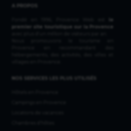
A PROPOS
Fondé en 1996, Provence Web est
le
premier site touristique sur la Provence
avec plus d'un million de visiteurs par an.
Nous promouvons le tourisme en
Provence en recommandant des
hébergements, des activités, des villes et
villages en Provence.
NOS SERVICES LES PLUS UTILISÉS
Hôtels en Provence
Campings en Provence
Locations de vacances
Chambres d'hôtes