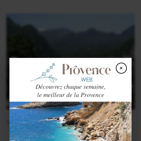
×
Découvrez chaque semaine,
le meilleur de la Provence
Villes et Villages voisins
NIBLES
VALERNES