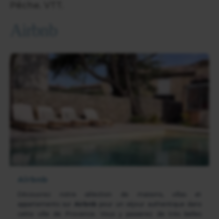
Pêche. VTT.
Airbnb
Airbnb
Découvrez notre sélection de maisons, villas et
appartements sur
Airbnb
pour un séjour authentique dans
cette ville de Provence. Vous y passerez de très belles