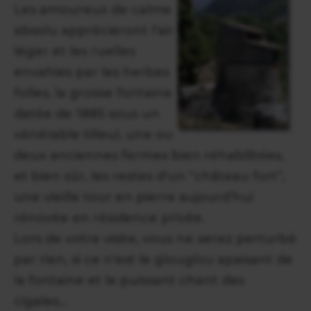
Les amoureux de calme
absolu apprécieront l'air
léger et les ruelles
envahies par les herbes
folles, la grosse fontaine
datée de 1885 sous un
vénérable tilleul, une ou
deux anciennes fermes bien réhabilitées,
et bien sûr, les restes d'un “château fort”,
une vieille tour en pierre aujourd'hui
rénovée en résidence privée.
Lors de votre visite, vous ne serez perturbé
par rien, si ce n'est le glouglou apaisant de
la fontaine et le puissant chant des
cigales...