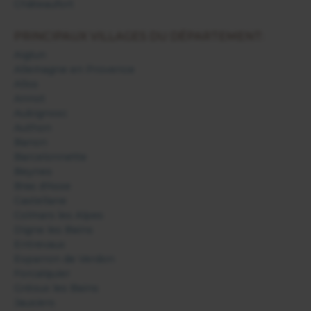
Châteaufort
PRINCIPAUX VILLAGES DU DÉPARTEMENT:
Aiglun
Allemagne en Provence
Allos
Annot
Aubignosc
Authon
Banon
Barcelonnette
Beynes
Bras d'Asse
Castellane
Colmars les Alpes
Digne les Bains
Entrevaux
Esparron de Verdon
Forcalquier
Gréoux les Bains
Jausiers