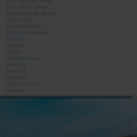
Saint Paul sur Ubaye
Saint-Julien-d'Asse
Sainte Croix du Verdon
Sainte Tulle
Seyne les Alpes
Simiane la Rotonde
Sisteron
Thoard
Ubraye
Uvernet Fours
Vachères
Valavoire
Valensole
Villars-Colmars
Volonne