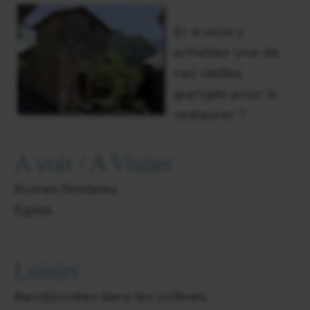
Et si vous y
achetiez une de
ces vieilles
granges pour la
restaurer ?
A voir / A Visiter
Ruines féodales.
Église.
Loisirs
Randonnées dans les collines.