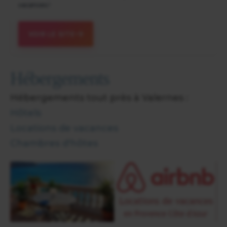
vacances !
VOIR LE SITE
Hébergements
Hébergements tout près à Valernes :
Hôtels
Locations de vacances
Chambres d'hôtes