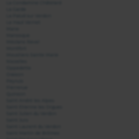
La Condamine Châtelard
La Garde
La Palud sur Verdon
Le Haut Vernet
Mane
Manosque
Méolans Revel
Montfort
Moustiers Sainte Marie
Niozelles
Oppedette
Oraison
Peyruis
Pierrerue
Quinson
Saint André les Alpes
Saint Etienne les Orgues
Saint Julien du Verdon
Saint Jurs
Saint Laurent du Verdon
Saint Martin de Brômes