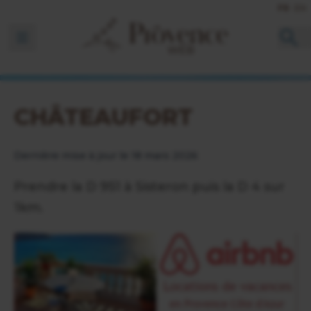
FR
EN
Ouvrir la barre de navigation
CHÂTEAUFORT
Dernière mise à jour le 18 mars 2026
Prendre la D 951 à Sisteron puis la D 4 sur
1km.