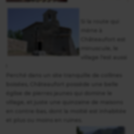
Si la route qui
mène à
Châteaufort est
minuscule, le
village l'est aussi
!
Perché dans un site tranquille de collines
boisées, Châteaufort possède une belle
église de pierres jaunes qui domine le
village, et juste une quinzaine de maisons
en contre-bas, dont la moitié est inhabitée
et plus ou moins en ruines.