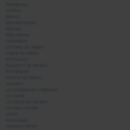
Aubignosc
Authon
Banon
Barcelonnette
Beynes
Bras d'Asse
Castellane
Colmars les Alpes
Digne les Bains
Entrevaux
Esparron de Verdon
Forcalquier
Gréoux les Bains
Jausiers
La Condamine Châtelard
La Garde
La Palud sur Verdon
Le Haut Vernet
Mane
Manosque
Méolans Revel