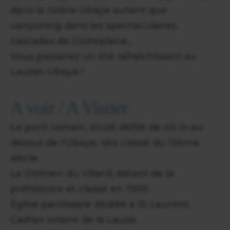
dans la rivière Ubaye autant que
canyoning dans les spectaculaires
cascades de Costeplane...
Vous passerez un été rafraîchissant au
Lauzet-Ubaye !
A voir / A Visiter
Le pont romain, étroit défilé de 40 m au
dessus de l'Ubaye, site classé du 13ème
siècle.
Le Dolmen du Villard, datant de la
préhistoire et classé en 1900.
Église paroissiale dédiée à St Laurent.
Cadran solaire de la Lauze.