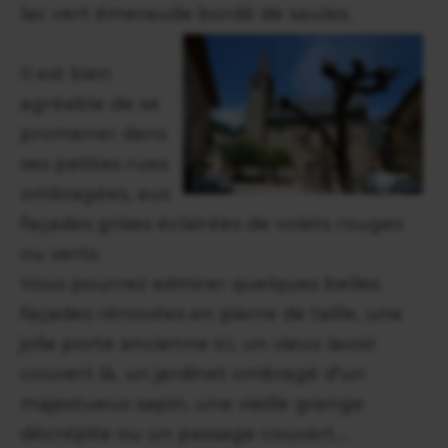
lac vert émeraude bordé de saules.
Il est bien
agréable de se
promener dans
ses petites rues
ombragées, aux
façades grises éclairées de volets rouges
ou verts.
Vous pourrez admirer quelques belles
façades rénovées en pierre de taille, une
jolie porte ancienne ici, un vieux lavoir
couvert là, un jardinet ombragé d'un
majestueux sapin, une vieille grange
décrépite ou un passage couvert...