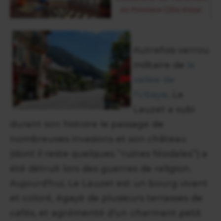
Autrefois verrou
militaire de
la
vallée de
l'Ubaye
, Le
Lauzet a subi
durant son histoire le passage de
nombreuses invasions et son château
(dont il reste quelques “ruines féodales”) a
été détruit lors des guerres de religion.
Aujourd'hui, Le Lauzet est un bourg vivant
et coloré, égayé de plusieurs terrasses de
cafés, et agrémenté d'un charmant petit