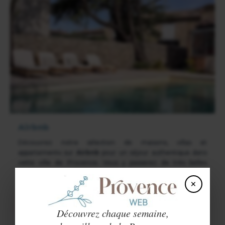
Airbnb
Découvrez notre sélection de maisons, villas et
appartements sur
Airbnb
pour un séjour authentique dans
cette ville de Provence. Vous y passerez de très belles
vacances !
×
VOIR LE SITE
Découvrez chaque semaine,