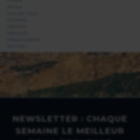
Thoard
Ubraye
Uvernet Fours
Vachères
Valavoire
Valensole
Villars-Colmars
Volonne
NEWSLETTER : CHAQUE
SEMAINE LE MEILLEUR