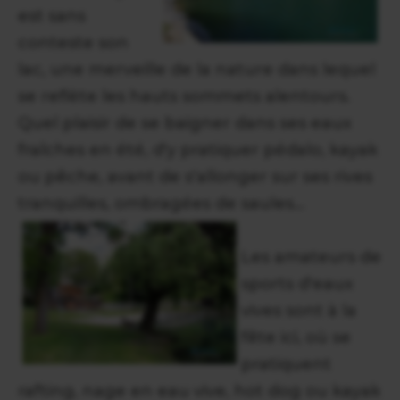
est sans
conteste son
lac, une merveille de la nature dans lequel
se reflète les hauts sommets alentours.
Quel plaisir de se baigner dans ses eaux
fraîches en été, d'y pratiquer pédalo, kayak
ou pêche, avant de s'allonger sur ses rives
tranquilles, ombragées de saules...
Les amateurs de
sports d'eaux
vives sont à la
fête ici, où se
pratiquent
rafting, nage en eau vive, hot dog ou kayak