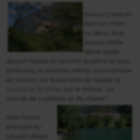
Vous y croiserez
bien un chien
ou deux, ainsi
qu'une vieille
dame assise
devant l'église St Laurent (austère et sans
fioritures), et pourrez même vous instruire
en visitant, sur la placette de l'église, le
Musée de la Vallée
, sur le thème “un
monde de cueillette et de chasse”.
Mais l'atout
principal du
Lauzet-Ubaye