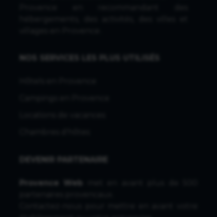
Provence en recommandant des
hébergements, des activités, des villes et
villages en Provence.
NOS SERVICES LES PLUS UTILISÉS
Hôtels en Provence
Campings en Provence
Locations de vacances
Chambres d'hôtes
DEVENIR PARTENAIRE
Provence Web
met en avant plus de 500
partenaires provencaux.
Contactez-nous
pour mettre en avant votre