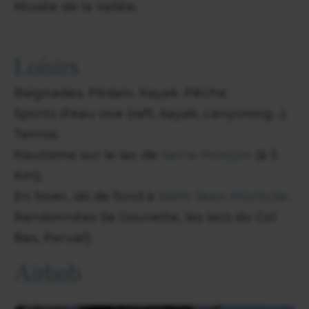
Musée de la Vallée.
Loisirs
Baignades. Pédalo. Kayak. Pêche.
Sports d'eau vive (raft, kayak, canyoning...).
Tennis.
Nautisme sur le lac de
Serre-Ponçon
(à 5
Km).
En hiver, ski de fond à
Saint Jean-Montclar
.
Randonnées (la Gourette, les lacs du Col
Bas, Parual).
Airbnb