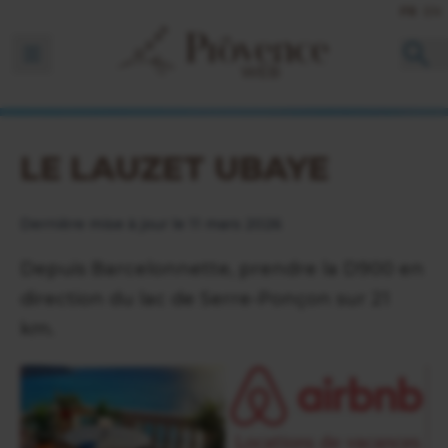
FR
EN
Ouvrir la barre de navigation
LE LAUZET UBAYE
Dernière mise à jour le 11 mars 2026
Depuis Barcelonnette, prendre la D900 en
direction du lac de Serre-Ponçon sur 21
km.