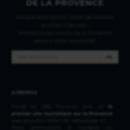
DE LA PROVENCE
Villages d'exception, hôtels de charme,
activités originales :
profitez toute l'année de la Provence
grâce à notre newsletter.
OK
A PROPOS
Fondé en 1996, Provence Web est
le
premier site touristique sur la Provence
avec plus d'un million de visiteurs par an.
Nous promouvons le tourisme en