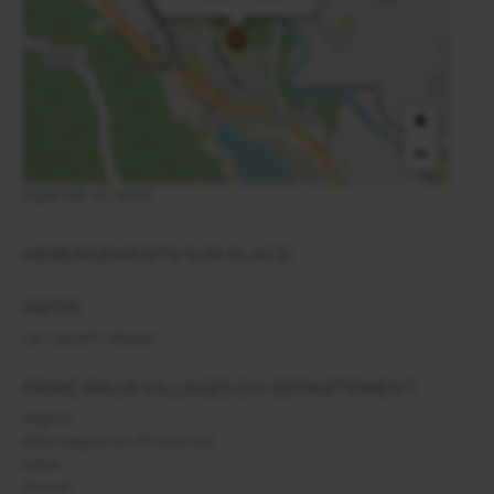
+
−
Agrandir la carte
HÉBERGEMENTS SUR PLACE:
INFOS:
Le Lauzet Ubaye
PRINCIPAUX VILLAGES DU DÉPARTEMENT:
Aiglun
Allemagne en Provence
Allos
Annot