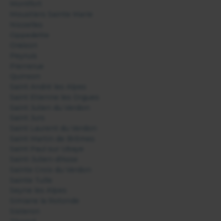
Montfort
Moustiers Sainte Marie
Niozelles
Oppedette
Oraison
Peyruis
Pierrerue
Quinson
Saint André les Alpes
Saint Etienne les Orgues
Saint Julien du Verdon
Saint Jurs
Saint Laurent du Verdon
Saint Martin de Brômes
Saint Paul sur Ubaye
Saint-Julien-d'Asse
Sainte Croix du Verdon
Sainte Tulle
Seyne les Alpes
Simiane la Rotonde
Sisteron