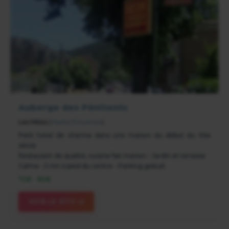
Auberge des Pénitents
Les Mées
(
Haute Provence
)
Petit hotel de charme dans une maison du début du XXe
siècle
Restaurant de qualité, cuisine fait maison - Jardin et terrasse
Calme - 5 mn à pied du centre - Parking gratuit
72€ - 80€
VOIR LE SITE