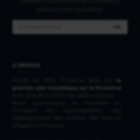
profitez toute l'année de la Provence
grâce à notre newsletter.
OK
A PROPOS
Fondé en 1996, Provence Web est
le
premier site touristique sur la Provence
avec plus d'un million de visiteurs par an.
Nous promouvons le tourisme en
Provence en recommandant des
hébergements, des activités, des villes et
villages en Provence.