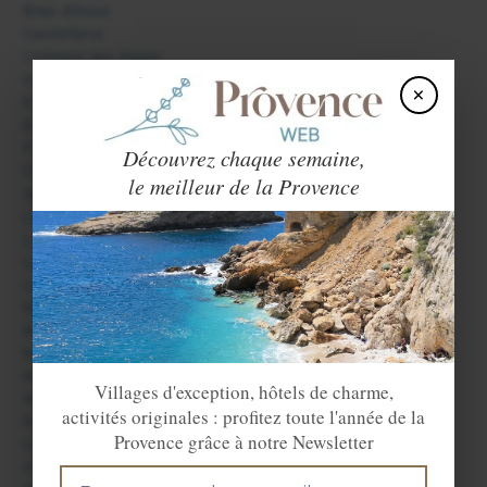
Bras d'Asse
Castellane
Colmars les Alpes
Digne les Bains
×
Entrevaux
Esparron de Verdon
Forcalquier
Découvrez chaque semaine,
Gréoux les Bains
le meilleur de la Provence
Jausiers
La Condamine Châtelard
La Garde
La Palud sur Verdon
Le Haut Vernet
Mane
Manosque
Méolans Revel
Montfort
Villages d'exception, hôtels de charme,
Moustiers Sainte Marie
activités originales : profitez toute l'année de la
Niozelles
Provence grâce à notre Newsletter
Oppedette
Oraison