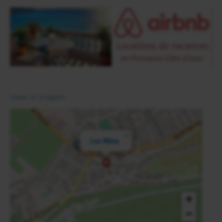
View in English
×
Les Mées
+
−