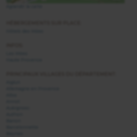
Agrandir la carte
HÉBERGEMENTS SUR PLACE:
Hôtels des Mées
INFOS:
Les Mées
Haute Provence
PRINCIPAUX VILLAGES DU DÉPARTEMENT:
Aiglun
Allemagne en Provence
Allos
Annot
Aubignosc
Authon
Banon
Barcelonnette
Beynes