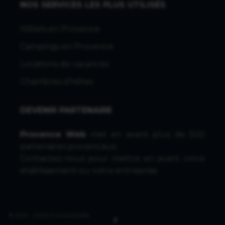
NOS SERVICES LES PLUS UTILISÉS
Hôtels en Provence
Campings en Provence
Locations de vacances
Chambres d'hôtes
DEVENIR PARTENAIRE
Provence Web
met en avant plus de 500
partenaires provencaux.
Contactez-nous
pour mettre en avant votre
établissement ou votre entreprise.
© 1996 - 2026 ProvenceWeb