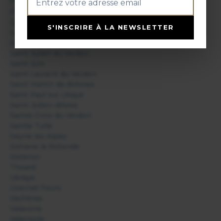
Peyruis
Pierrerue
Quinson
S'INSCRIRE À LA NEWSLETTER
Saint André les Alpes
Saint Etienne les Orgues
Saint Julien du Verdon
Saint Jurs
Saint Laurent du Verdon
Saint Martin de Brômes
Saint Paul sur Ubaye
Saint-Julien-d'Asse
Sainte Croix du Verdon
Sainte Tulle
Seyne les Alpes
Simiane la Rotonde
Sisteron
Thoard
Ubraye
Uvernet Fours
Vachères
Valavoire
Valensole