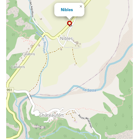
×
Nibles