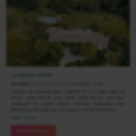
Le Relais d'Elle
Niozelles
(
Pays de Forcalquier
) | Forcalquier : 7 km
Location de vacances gite 3 épis 85 m² 4 à 6 pers dans un
ancien relais rénové avec goût. Belle piscine dans parc
verdoyant en pleine nature. Terrasse suspendue pour
observer le ciel le plus pur d'Europe (+ chambres d'hôtes)
950€ - 1350€
VOIR LE SITE