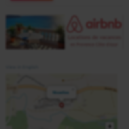
View in English
×
Niozelles
+