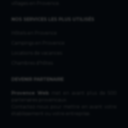
villages en Provence.
NOS SERVICES LES PLUS UTILISÉS
Hôtels en Provence
Campings en Provence
Locations de vacances
Chambres d'hôtes
DEVENIR PARTENAIRE
Provence Web
met en avant plus de 500
partenaires provencaux.
Contactez-nous
pour mettre en avant votre
établissement ou votre entreprise.