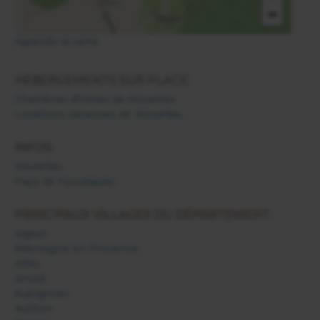
−
Agrandir la carte
HÉBERGEMENTS SUR PLACE:
Chambres d'hôtes de Niozelles
Locations vacances de Niozelles
INFOS:
Niozelles
Pays de Forcalquier
PRINCIPAUX VILLAGES DU DÉPARTEMENT:
Aiglun
Allemagne en Provence
Allos
Annot
Aubignosc
Authon