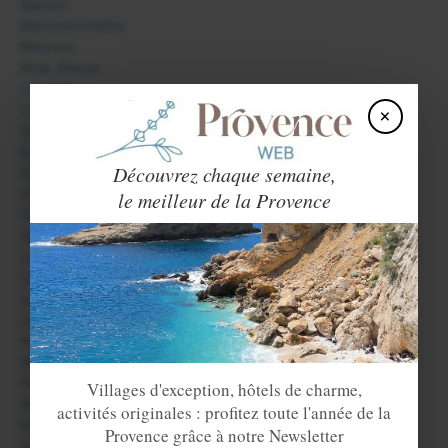
Banon
Barcelonnette
Beynes
Bras d'Asse
Castellane
Colmars les Alpes
×
Digne les Bains
Entrevaux
Découvrez chaque semaine,
Esparron de Verdon
Forcalquier
le meilleur de la Provence
Gréoux les Bains
Jausiers
La Condamine Châtelard
La Garde
La Palud sur Verdon
Le Haut Vernet
Mane
Manosque
Méolans Revel
Villages d'exception, hôtels de charme,
Montfort
activités originales : profitez toute l'année de la
Moustiers Sainte Marie
Provence grâce à notre Newsletter
Niozelles