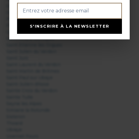
Oppedette
Oraison
Peyruis
Pierrerue
S'INSCRIRE À LA NEWSLETTER
Quinson
Saint André les Alpes
Saint Etienne les Orgues
Saint Julien du Verdon
Saint Jurs
Saint Laurent du Verdon
Saint Martin de Brômes
Saint Paul sur Ubaye
Saint-Julien-d'Asse
Sainte Croix du Verdon
Sainte Tulle
Seyne les Alpes
Simiane la Rotonde
Sisteron
Thoard
Ubraye
Uvernet Fours