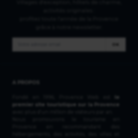
Villages d'exception, hôtels de charme,
activités originales :
profitez toute l'année de la Provence
grâce à notre newsletter.
OK
A PROPOS
Fondé en 1996, Provence Web est
le
premier site touristique sur la Provence
avec plus d'un million de visiteurs par an.
Nous promouvons le tourisme en
Provence en recommandant des
hébergements, des activités, des villes et