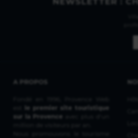
NEWSLETTER : C
Vil
profi
A PROPOS
NO
Fondé en 1996, Provence Web
Hôt
est
le premier site touristique
Cam
sur la Provence
avec plus d'un
Loc
million de visiteurs par an.
Nous promouvons le tourisme
Cha