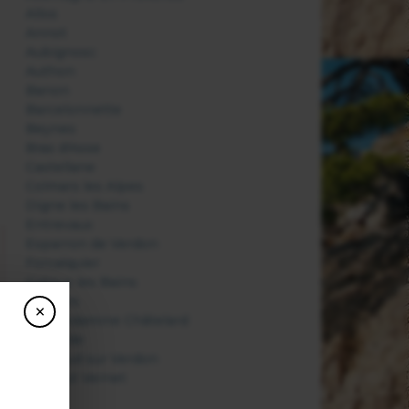
Allos
Annot
Aubignosc
Authon
Banon
Barcelonnette
Beynes
Bras d'Asse
Castellane
Colmars les Alpes
Digne les Bains
Entrevaux
Esparron de Verdon
Forcalquier
Gréoux les Bains
Jausiers
×
La Condamine Châtelard
La Garde
La Palud sur Verdon
Le Haut Vernet
Mane