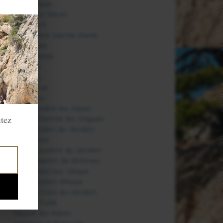
Manosque
Méolans Revel
Montfort
Moustiers Sainte Marie
Niozelles
Oppedette
Oraison
Peyruis
Pierrerue
Quinson
Saint André les Alpes
itez
Saint Etienne les Orgues
Saint Julien du Verdon
Saint Jurs
Saint Laurent du Verdon
Saint Martin de Brômes
Saint Paul sur Ubaye
Saint-Julien-d'Asse
Sainte Croix du Verdon
Sainte Tulle
Seyne les Alpes