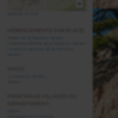
−
Agrandir la carte
HÉBERGEMENTS SUR PLACE:
Hôtels de la Palud sur Verdon
Chambres d'hôtes de la Palud sur Verdon
Locations vacances de la Palud sur
Verdon
INFOS:
La Palud sur Verdon
Verdon
PRINCIPAUX VILLAGES DU
DÉPARTEMENT:
Aiglun
Allemagne en Provence