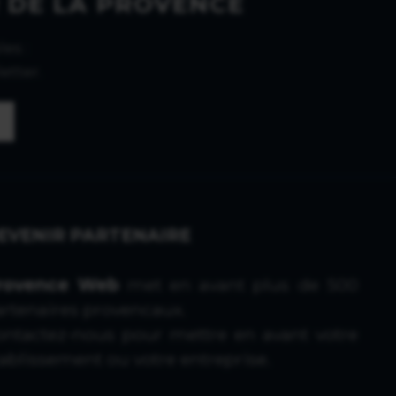
 DE LA PROVENCE
es :
etter.
EVENIR PARTENAIRE
rovence Web
met en avant plus de 500
artenaires provencaux.
ontactez-nous
pour mettre en avant votre
ablissement ou votre entreprise.