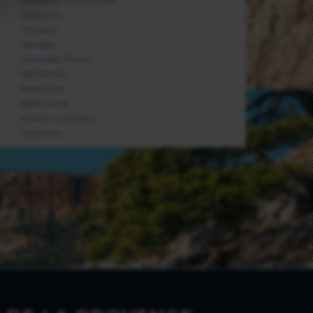
Simiane la Rotonde
Sisteron
Thoard
Ubraye
Uvernet Fours
Vachères
Valavoire
Valensole
Villars-Colmars
Volonne