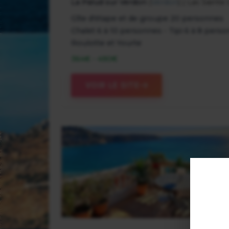
La Palud sur Verdon
(
Verdon
) | Lac Sainte
Gîte d'étape et de groupe 20 personnes
Chalet 6 à 10 personnes - Tipi 6 à 8 pers
Roulotte et Yourte
364€ - 490€
VOIR LE SITE