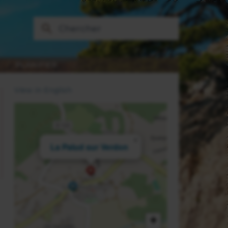
PLANIFIER
View in English
×
La Palud sur Verdon
+