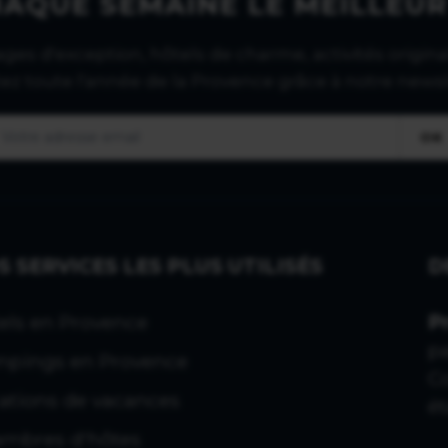
HAQUE SEMAINE LE MEILLEUR
lages d'exception, hôtels de charme, activités original
tez toute l'année de la Provence grâce à notre newsl
OK
S SERVICES LES PLUS UTILISÉS
D
els en Provence
P
p
pings en Provence
C
ations de vacances
ét
mbres d'hôtes