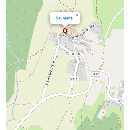
×
Saumane