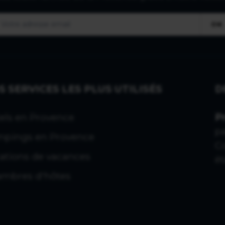
OK
S SERVICES LES PLUS UTILISÉS
D
els en Provence
P
p
pings en Provence
C
ations de vacances
ét
mbres d'hôtes