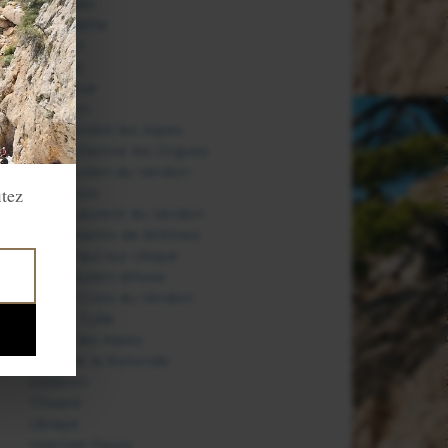
Niozelles
Oppedette
Oraison
Peyruis
Pierrerue
Quinson
Saint André les Alpes
Saint Etienne les Orgues
Saint Julien du Verdon
itez
Saint Jurs
Saint Laurent du Verdon
Saint Martin de Brômes
Saint Paul sur Ubaye
Saint-Julien-d'Asse
Sainte Croix du Verdon
Sainte Tulle
Seyne les Alpes
Simiane la Rotonde
Sisteron
Thoard
Ubraye
Uvernet Fours