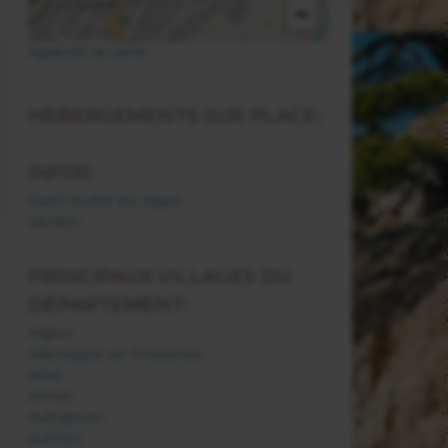
−
Agrandir la carte
HÉBERGEMENTS SUR PLACE:
INFOS:
Saint André les Alpes
Verdon
PRINCIPAUX VILLAGES DU
DÉPARTEMENT:
Aiglun
Allemagne en Provence
Allos
Annot
Aubignosc
Authon