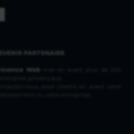
EVENIR PARTENAIRE
rovence Web
met en avant plus de 500
artenaires provencaux.
ontactez-nous
pour mettre en avant votre
ablissement ou votre entreprise.