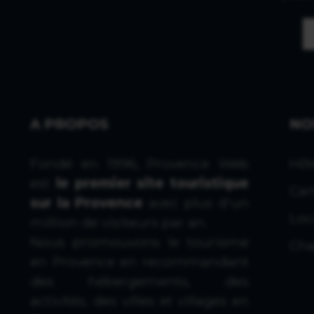
A PROPOS
NO
Fondé en 1996, Provence Web
Hôt
est
le premier site touristique
Cam
sur la Provence
avec plus d'un
Loc
million de visiteurs par an.
Nous promouvons le tourisme
Cha
en Provence en recommandant
des hébergements, des
activités, des villes et villages en