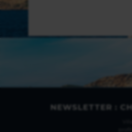
NEWSLETTER : C
Vil
profi