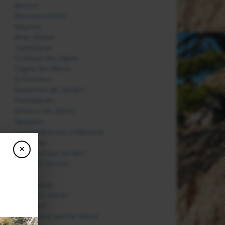
Banon
Barcelonnette
Beynes
Bras d'Asse
Castellane
Colmars les Alpes
Digne les Bains
Entrevaux
Esparron de Verdon
Forcalquier
Gréoux les Bains
Jausiers
La Condamine Châtelard
La Garde
×
La Palud sur Verdon
Le Haut Vernet
Mane
Manosque
Méolans Revel
Montfort
Moustiers Sainte Marie