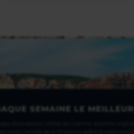
HAQUE SEMAINE LE MEILLEUR
lages d'exception, hôtels de charme, activités original
tez toute l'année de la Provence grâce à notre newsl