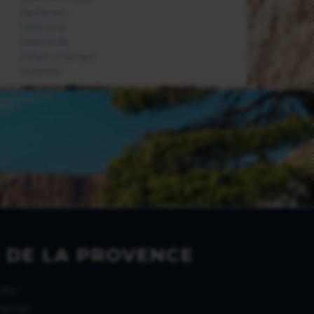
Vachères
Valavoire
Valensole
Villars-Colmars
Volonne
 DE LA PROVENCE
es :
etter.