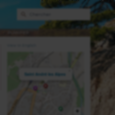
PLANIFIER
View in English
×
Saint André les Alpes
+