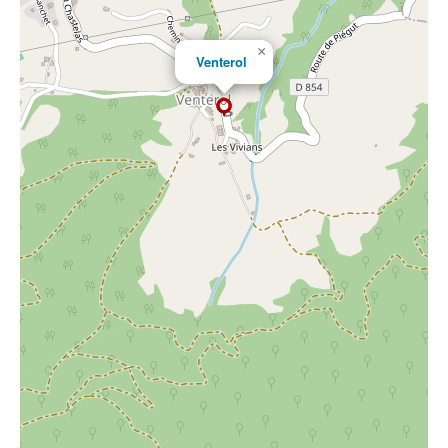
×
Venterol