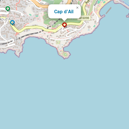
×
Cap d'Ail