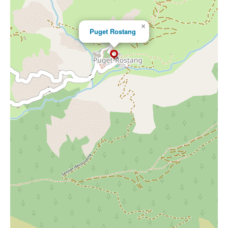
×
Puget Rostang