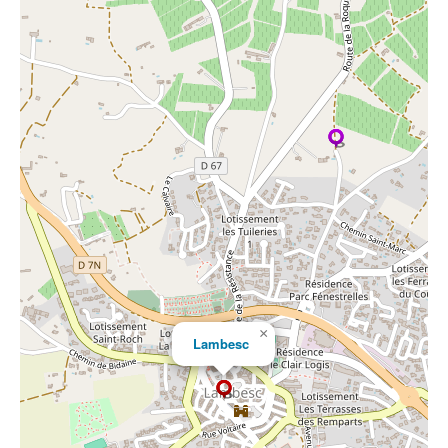
×
Lambesc