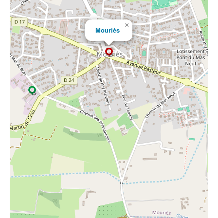
×
Mouriès