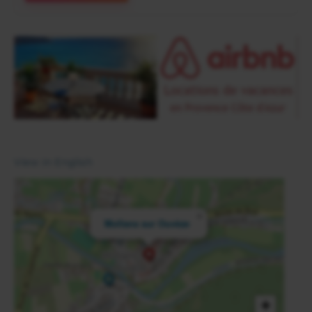
View in English
×
Mollans sur Ouvèze
+