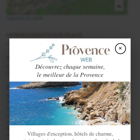
−
Agrandir la carte
HÉBERGEMENTS SUR PLACE:
Hôtels de Mollans sur Ouvèze
×
INFOS:
Découvrez chaque semaine,
Mollans sur Ouvèze
Drôme Provençale
le meilleur de la Provence
PRINCIPAUX VILLAGES DU DÉPARTEMENT:
Buis les Baronnies
Dieulefit
Donzère
Grignan
La Garde-Adhémar
Mollans sur Ouvèze
Villages d'exception, hôtels de charme,
Montbrun les Bains