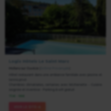
Logis Hôtels Le Saint Marc
Mollans sur Ouvèze
(
Drôme Provençale
)
Hôtel restaurant dans une ambiance familiale avec piscine et
tennis privé
Chambres climatisées, certaines avec kitchenette - Cuisine
soignée et inventive - Parking & wifi gratuit
70€ - 98€
VOIR LE SITE