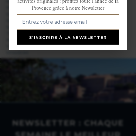
activités originales : profitez toute l'année de la
Montélimar
Provence grâce à notre Newsletter
Pierrelatte
Saint May
Saint-Paul-Trois-Châteaux
Suze-la-Rousse
Taulignan
S'INSCRIRE À LA NEWSLETTER
Valaurie
Venterol
Vinsobres
NEWSLETTER : CHAQUE
SEMAINE LE MEILLEUR