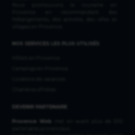
Nous promouvons le tourisme en
Provence en recommandant des
hébergements, des activités, des villes et
villages en Provence.
NOS SERVICES LES PLUS UTILISÉS
Hôtels en Provence
Campings en Provence
Locations de vacances
Chambres d'hôtes
DEVENIR PARTENAIRE
Provence Web
met en avant plus de 500
partenaires provencaux.