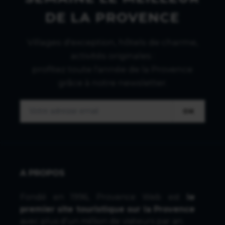
DE LA PROVENCE
Villages d'exception, hôtels de charme,
activités originales :
profitez toute l'année de la Provence
grâce à notre newsletter.
OK
A PROPOS
Fondé en 1996, Provence Web est
le
premier site touristique sur la Provence
avec plus d'un million de visiteurs par an.