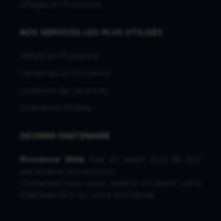
villages en Provence.
NOS SERVICES LES PLUS UTILISÉS
Hôtels en Provence
Campings en Provence
Locations de vacances
Chambres d'hôtes
DEVENIR PARTENAIRE
Provence Web
met en avant plus de 500
partenaires provencaux.
Contactez-nous
pour mettre en avant votre
établissement ou votre entreprise.