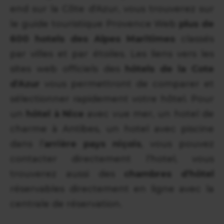
end sur la Côte d'Azur, vous trouverez sur
le guide touristique Provence Web
plus de
600 hotels des Alpes Maritimes
classés
par villes et par étoiles. Les liens vers les
sites web officiels des
hôtels de la Cote
d'Azur
vous permettront de comparer et
sélectionner rapidement votre hôtel. Pour
un
hôtel à Nice
avec vue mer, un hotel de
charme à Antibes, un hotel avec piscine
dans l’
arrière pays niçois
, vous pouvez
contacter directement l’hotel, vous
trouverez aussi des
chambres d'hôtel
réservables directement en ligne avec la
centrale de réservation.