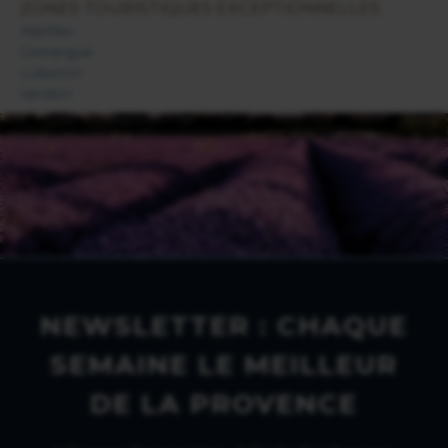
ZONES TOURISTIQUES EXCEPTIONNELLES
Alpilles
Camargue
Luberon
Verdon
NEWSLETTER : CHAQUE
SEMAINE LE MEILLEUR
DE LA PROVENCE