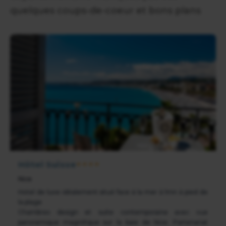
quelques coups-de-coeur et bons plans
Hôtel Suisse
★★★★
Nice
Hotel de luxe idéalement situé face à la mer à 1mn à pied de
la plage
Chambres design et suite contemporaine avec vue
panoramique magnifique sur la baie de Nice. Partenariat