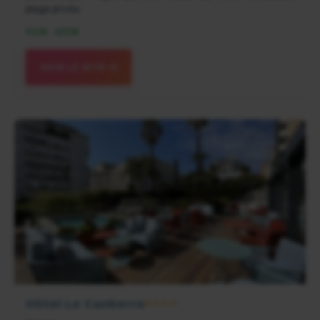
plage privée.
102€ - 633€
VOIR LE SITE
Hôtel Le Canberra
★★★★