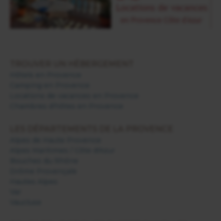
TROUVER UN HÉBERGEMENT
Hôtels en Provence
Camping en Provence
Locations de vacances en Provence
Chambres d'hôtes en Provence
LES DÉPARTEMENTS DE LA PROVENCE
Alpes de Haute Provence
Alpes Maritimes / Côte d'Azur
Bouches du Rhône
Drôme Provençale
Hautes Alpes
Var
Vaucluse