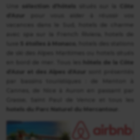
Une
sélection d'hôtels
situés sur la
Côte
d'Azur
pour vous aider à réussir vos
vacances dans le Sud, hotels de charme
avec spa sur la French Riviera, hotels de
luxe
5 étoiles à Monaco
, hotels des stations
de ski des Alpes Maritimes ou hotels situés
en bord de mer. Tous les
hôtels de la Côte
d'Azur et des Alpes d'Azur
sont présentés
par bassins touristiques : de Menton à
Cannes, de Nice à Auron en passant par
Grasse, Saint Paul de Vence et tous les
hotels du Parc Naturel du Mercantour
.