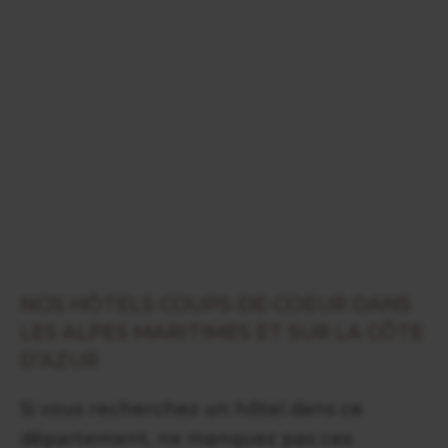
NOS HÔTELS COUPS-DE-COEUR DANS
LES ALPES MARITIMES ET SUR LA CÔTE
D’AZUR
Si vous recherchez un hôtel dans ce
département, ne manquez pas ces