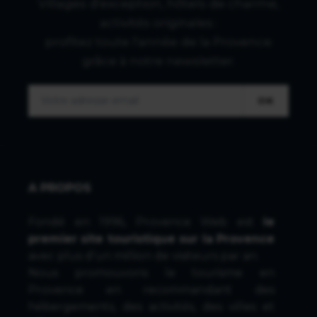
Villages d'exception, hôtels de charme,
activités originales :
profitez toute l'année de la Provence
grâce à notre newsletter.
OK
A PROPOS
Fondé en 1996, Provence Web est
le
premier site touristique sur la Provence
avec plus d'un million de visiteurs par an.
Nous promouvons le tourisme en
Provence en recommandant des
hébergements, des activités, des villes et