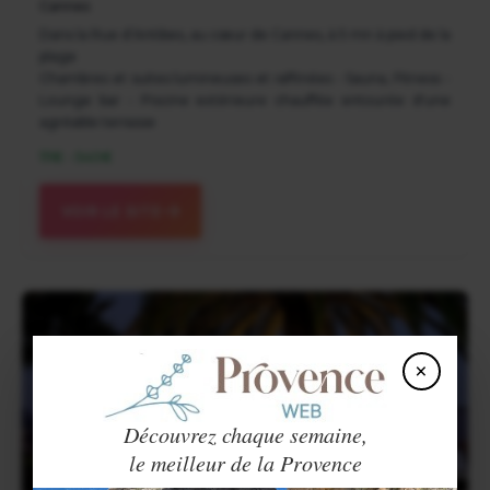
Cannes
Dans la Rue d’Antibes, au cœur de Cannes, à 5 mn à pied de la
plage
Chambres et suites lumineuses et raffinées - Sauna, Fitness -
Lounge bar - Piscine extérieure chauffée entourée d'une
agréable terrasse
111€ - 540€
VOIR LE SITE
×
Découvrez chaque semaine,
le meilleur de la Provence