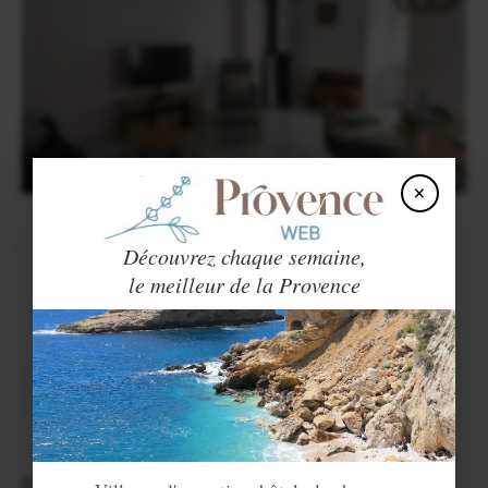
×
Maison au coeur de Banon
Découvrez chaque semaine,
Banon
le meilleur de la Provence
Jolie maison spacieuse, décorée avec goût, en plein coeur de
Banon. Logement récemment rénové, literie confortable,
vous allez adorer votre séjour à Banon !
VOIR LE SITE
Contactez-nous
pour ajouter votre