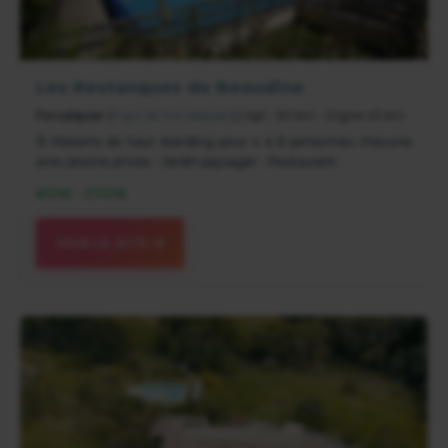
Les Restanques de Beaudine
Forcalquier
(
Pays de Forcalquier
) | Apt : 30 km - Digne 45 km
15 Maisons de haut standing pour 4 à 8 personnes chacune
avec piscine privée - Jardin paysager - Restaurant.
800€ - 2700€
VOIR LE SITE