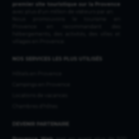
premier site touristique sur la Provence
avec plus d'un million de visiteurs par an.
Nous promouvons le tourisme en
Provence en recommandant des
hébergements, des activités, des villes et
villages en Provence.
NOS SERVICES LES PLUS UTILISÉS
Hôtels en Provence
Campings en Provence
Locations de vacances
Chambres d'hôtes
DEVENIR PARTENAIRE
Provence Web
met en avant plus de 500