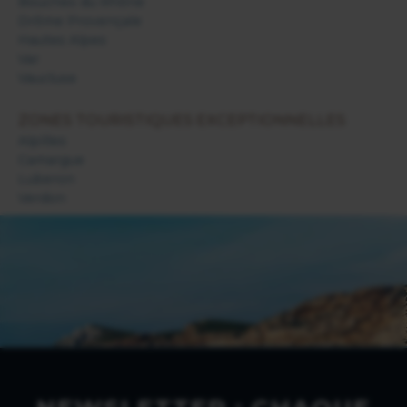
Bouches du Rhône
Drôme Provençale
Hautes Alpes
Var
Vaucluse
ZONES TOURISTIQUES EXCEPTIONNELLES
Alpilles
Camargue
Luberon
Verdon