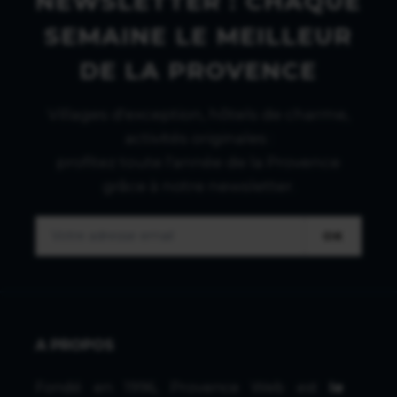
NEWSLETTER : CHAQUE
SEMAINE LE MEILLEUR
DE LA PROVENCE
Villages d'exception, hôtels de charme,
activités originales :
profitez toute l'année de la Provence
grâce à notre newsletter.
OK
A PROPOS
Fondé en 1996, Provence Web est
le