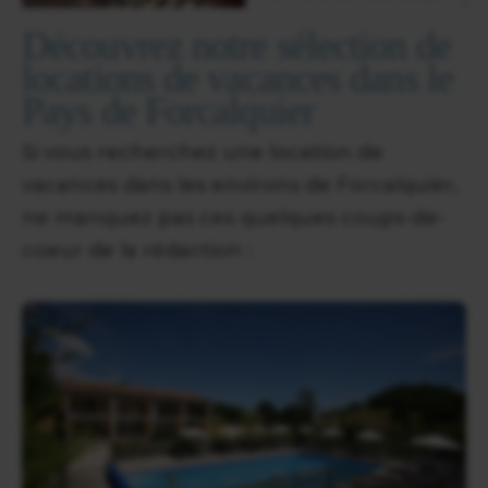
Découvrez notre sélection de
locations de vacances dans le
Pays de Forcalquier
Si vous recherchez une location de
vacances dans les environs de Forcalquier,
ne manquez pas ces quelques coups-de-
coeur de la rédaction :