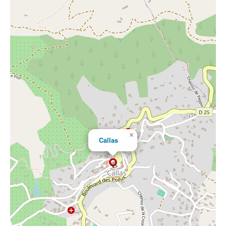
×
Callas