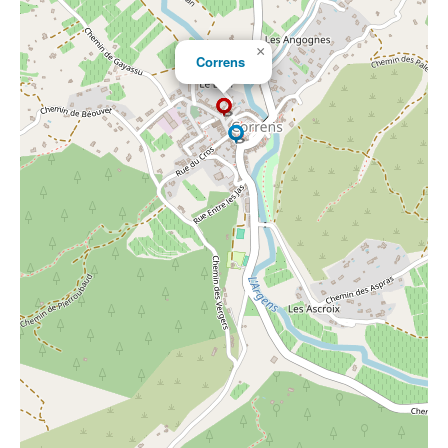
×
Correns