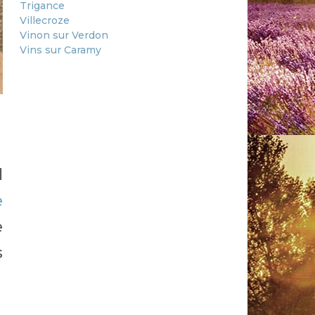
Trigance
Villecroze
Vinon sur Verdon
Vins sur Caramy
l
e
e
s