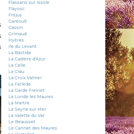
Flassans sur Issole
Flayosc
Fréjus
Garéoult
s
Gassin
Grimaud
s
Hyères
s
Ile du Levant
La Bastide
La Cadière d'Azur
La Celle
La Crau
La Croix Valmer
La Farlède
La Garde Freinet
La Londe les Maures
La Martre
La Seyne sur Mer
La Valette du Var
Le Beausset
Le Cannet des Maures