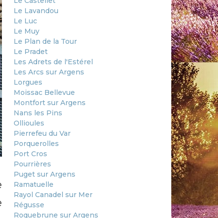
Le Castellet
Le Lavandou
Le Luc
Le Muy
Le Plan de la Tour
Le Pradet
Les Adrets de l'Estérel
Les Arcs sur Argens
Lorgues
Moissac Bellevue
Montfort sur Argens
Nans les Pins
Ollioules
Pierrefeu du Var
Porquerolles
Port Cros
Pourrières
Puget sur Argens
e
Ramatuelle
Rayol Canadel sur Mer
e
Régusse
Roquebrune sur Argens