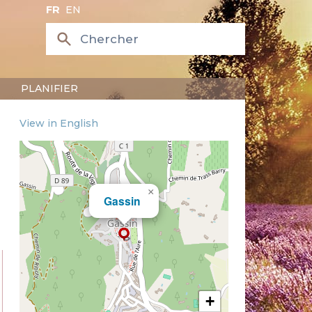
FR
EN
PLANIFIER
View in English
×
Gassin
+