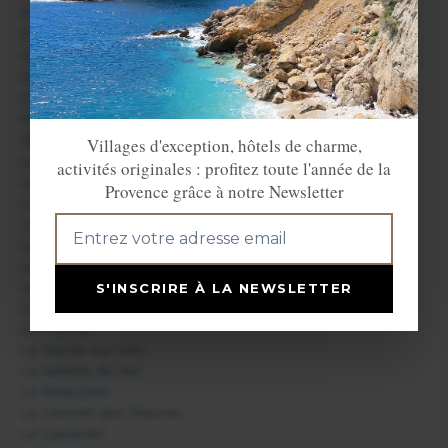
Flayosc
Fréjus
Garéoult
Gassin
Grimaud
Hyères
Ile du Levant
Villages d'exception, hôtels de charme,
La Bastide
activités originales : profitez toute l'année de la
La Cadière d'Azur
Provence grâce à notre Newsletter
La Celle
La Crau
La Croix Valmer
La Farlède
La Garde Freinet
S'INSCRIRE À LA NEWSLETTER
La Londe les Maures
La Martre
La Seyne sur Mer
La Valette du Var
Le Beausset
Le Cannet des Maures
Le Castellet