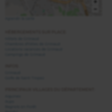
+
−
Agrandir la carte
HÉBERGEMENTS SUR PLACE:
Hôtels de Grimaud
Chambres d'hôtes de Grimaud
Locations vacances de Grimaud
Campings de Grimaud
INFOS:
Grimaud
Golfe de Saint Tropez
PRINCIPAUX VILLAGES DU DÉPARTEMENT:
Aiguines
Aups
Bagnols en Forêt