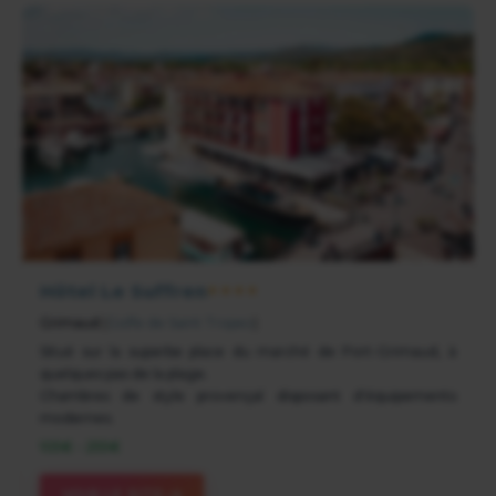
Hôtel Le Suffren
★★★★
Grimaud
(
Golfe de Saint Tropez
)
Situé sur la superbe place du marché de Port-Grimaud, à
quelques pas de la plage.
Chambres de style provençal disposant d'équipements
modernes.
105€ - 255€
VOIR LE SITE