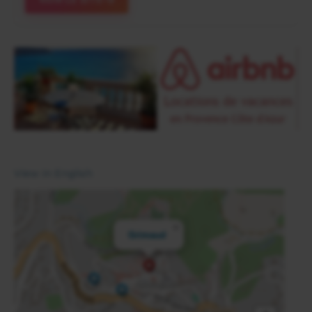
View in English
×
Grimaud