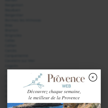
Bandol
Bargemon
Bauduen
Belgentier
Bormes les Mimosas
Bras
Brenon
Brignoles
Callas
Callian
Carcès
Carqueiranne
Cavalaire sur Mer
Cogolin
Collobrières
×
Correns
Cotignac
Cuers
Découvrez chaque semaine,
Draguignan
Evenos
le meilleur de la Provence
Fayence
Flassans sur Issole