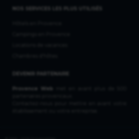
NOS SERVICES LES PLUS UTILISÉS
Hôtels en Provence
Campings en Provence
Locations de vacances
Chambres d'hôtes
DEVENIR PARTENAIRE
Provence Web
met en avant plus de 500
partenaires provencaux.
Contactez-nous
pour mettre en avant votre
établissement ou votre entreprise.
© 1996 - 2026 ProvenceWeb