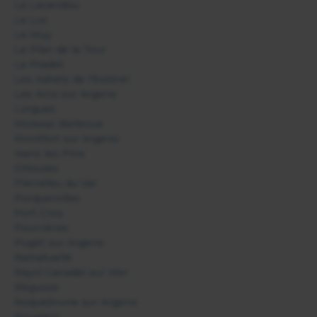
Le Lavandou
Le Luc
Le Muy
Le Plan de la Tour
Le Pradet
Les Adrets de l'Estérel
Les Arcs sur Argens
Lorgues
Moissac Bellevue
Montfort sur Argens
Nans les Pins
Ollioules
Pierrefeu du Var
Porquerolles
Port Cros
Pourrières
Puget sur Argens
Ramatuelle
Rayol Canadel sur Mer
Régusse
Roquebrune sur Argens