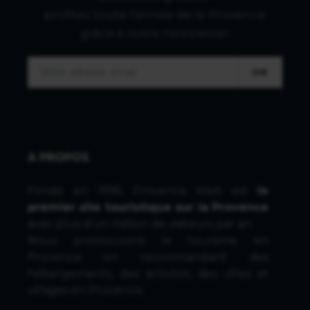
profitez toute l'année de la Provence
grâce à notre newsletter.
OK
A PROPOS
Fondé en 1996, Provence Web est
le
premier site touristique sur la Provence
avec plus d'un million de visiteurs par an.
Nous promouvons le tourisme en
Provence en recommandant des
hébergements, des activités, des villes et
villages en Provence.