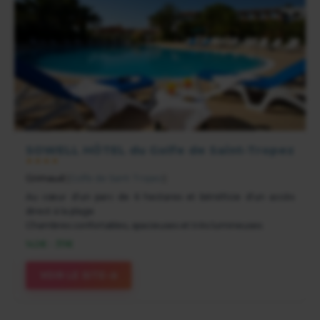
SOWELL HÔTEL du Golfe de Saint-Tropez
★★★★
Grimaud
(
Golfe de Saint Tropez
)
Au cœur d'un parc de 6 hectares et bénéficie d'un accès
direct à la plage
Chambres confortables, spacieuses et très lumineuses
142€ - 311€
VOIR LE SITE