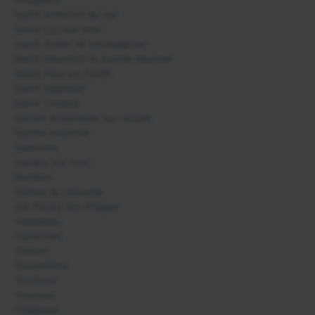
Rougiers
Saint Antonin du Var
Saint Cyr sur Mer
Saint Julien le Montagnier
Saint Maximin la Sainte Baume
Saint Paul en Forêt
Saint Raphaël
Saint Tropez
Sainte Anastasie sur Issole
Sainte Maxime
Salernes
Sanary sur Mer
Seillans
Sillans la Cascade
Six-Fours-les-Plages
Taradeau
Tavernes
Toulon
Tourrettes
Tourtour
Tourves
Trigance