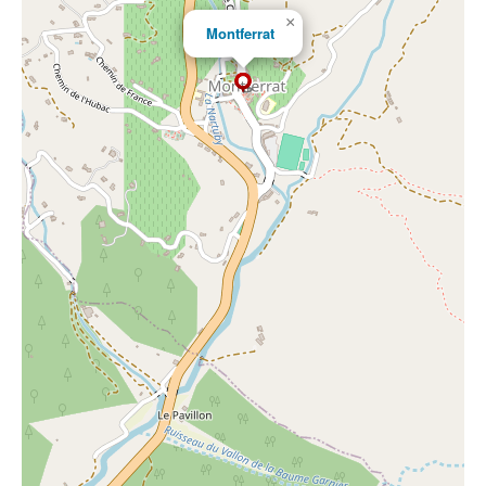
×
Montferrat