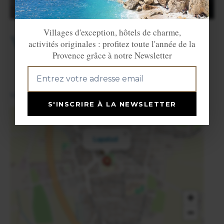
Villages d'exception, hôtels de charme,
Villes et Villages voisins
activités originales : profitez toute l'année de la
LAMOTTE DU RHÔNE
MONDRAGON
Provence grâce à notre Newsletter
View in English
S'INSCRIRE À LA NEWSLETTER
×
Lapalud
+
−