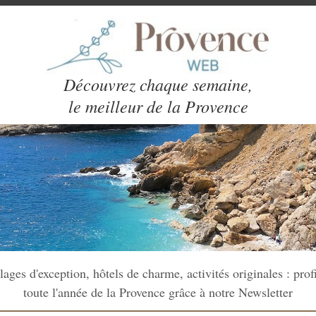
Découvrez chaque semaine,
le meilleur de la Provence
lages d'exception, hôtels de charme, activités originales : prof
toute l'année de la Provence grâce à notre Newsletter