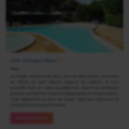
VVF Villages Murs
★★
Murs
Le village vacances de Murs, avec sa belle piscine, se trouve
au centre du parc naturel régional du Luberon. Il vous
accueille dans un cadre exceptionnel, naturel et verdoyant
propices aux bonnes vacances dépaysantes et ressourçantes.
C'est également le point de départ idéal pour découvrir le
Colorado provençal à Roussillon.
VOIR LE SITE