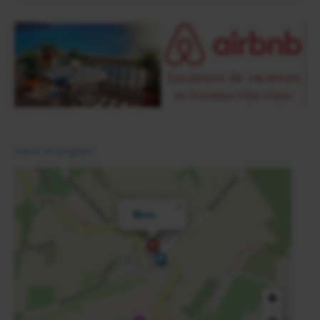
View in English
×
Murs
+
−