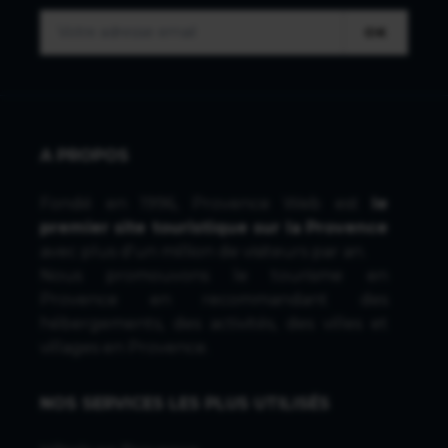
OK
A PROPOS
Fondé en 1996, Provence Web est
le
premier site touristique sur la Provence
avec plus d'un million de visiteurs par an.
Nous promouvons le tourisme en
Provence en recommandant des
hébergements, des activités, des villes et
villages en Provence.
NOS SERVICES LES PLUS UTILISÉS