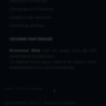
Hôtels en Provence
Campings en Provence
Locations de vacances
Chambres d'hôtes
DEVENIR PARTENAIRE
Provence Web
met en avant plus de 500
partenaires provencaux.
Contactez-nous
pour mettre en avant votre
établissement ou votre entreprise.
© 1996 - 2026 ProvenceWeb
Qui sommes-nous ?
Mentions légales