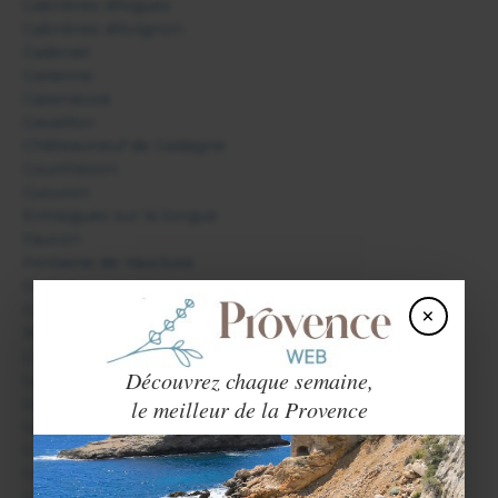
Cabrières d'Aigues
Cabrières d'Avignon
Cadenet
Cairanne
Caseneuve
Cavaillon
Châteauneuf de Gadagne
Courthézon
Cucuron
Entraigues sur la Sorgue
Faucon
Fontaine de Vaucluse
Gargas
Gordes
×
Joucas
L'Isle sur la Sorgue
Découvrez chaque semaine,
La Tour d'Aigues
Lacoste
le meilleur de la Provence
Lagnes
Lauris
Le Crestet
Le Thor