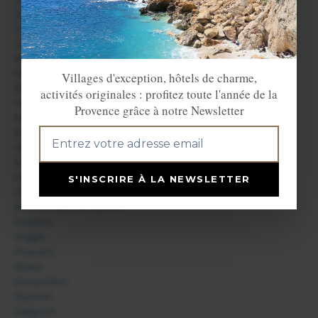
Les Taillades
Lioux
Lourmarin
Malaucène
Maubec
Villages d'exception, hôtels de charme,
Mazan
activités originales : profitez toute l'année de la
Ménerbes
Provence grâce à notre Newsletter
Mérindol
Méthamis
Mondragon
Monteux
Murs
S'INSCRIRE À LA NEWSLETTER
Orange
Pernes les Fontaines
Piolenc
Puget
Puyvert
Roaix
Roussillon
Rustrel
Saignon