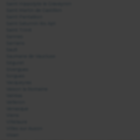
Saint Hippolyte le Graveyron
Saint Martin de Castillon
Saint Pantaléon
Saint Saturnin lès Apt
Saint Trinit
Sannes
Sarrians
Sault
Saumane de Vaucluse
Séguret
Sivergues
Sorgues
Vacqueyras
Vaison la Romaine
Valréas
Velleron
Venasque
Viens
Villelaure
Villes sur Auzon
Visan