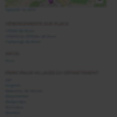
Agrandir la carte
HÉBERGEMENTS SUR PLACE:
Hôtels de Murs
Chambres d'hôtes de Murs
Campings de Murs
INFOS:
Murs
PRINCIPAUX VILLAGES DU DÉPARTEMENT:
Apt
Avignon
Beaumes de Venise
Beaumettes
Bédarrides
Bonnieux
Brantes